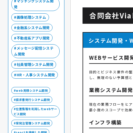
マッチングシステム開
発
合同会社Vi
画像処理システム
金融系システム開発
不動産系アプリ開発
システム開発・
メッセージ配信システ
ム開発
WEBサービス開
社員管理システム開発
目的とビジネス要件の整
HR・人事システム開発
し、無理のない予算感と
業務システム開
web見積システム開発
請求書発行システム開発
現在の業務フローをヒア
位置情報を利用したwebサー
最小限のスコープで効果
ビス開発
インフラ構築
受発注管理システム開発
reactを使用した開発