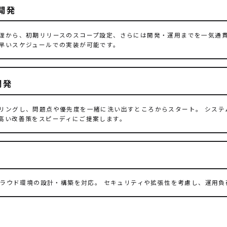
開発
理から、初期リリースのスコープ設定、さらには開発・運用までを一気通貫
早いスケジュールでの実装が可能です。
開発
リングし、問題点や優先度を一緒に洗い出すところからスタート。 システ
高い改善策をスピーディにご提案します。
たクラウド環境の設計・構築を対応。 セキュリティや拡張性を考慮し、運用