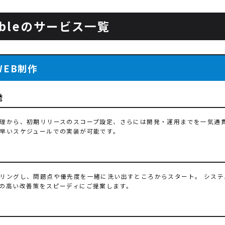
ableのサービス一覧
WEB制作
発
理から、初期リリースのスコープ設定、さらには開発・運用までを一気通貫
早いスケジュールでの実装が可能です。
発
リングし、問題点や優先度を一緒に洗い出すところからスタート。 シス
の高い改善策をスピーディにご提案します。