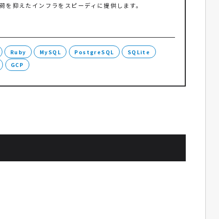
負荷を抑えたインフラをスピーディに提供します。
Ruby
MySQL
PostgreSQL
SQLite
GCP