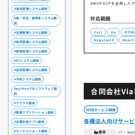
AWSやGCPを活用し
運送管理システム開発
対応範囲
塾・学校・教育系システム開
発
Curl
Go
HTM
在庫管理システム開発
AngularJS
React.
販売管理システム開発
倉庫管理システム開発
ECシステム開発
会員管理システム開発
予約システム開発
合同会社Via
pythonでのソフトウェア開
発
クラウド開発
WEBサービス開発
医療アプリケーション開発
各種法人向けサービ
営業支援アプリ開発
セールスフォース開発
業界
IT・W