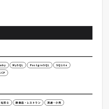
uby
MySQL
PostgreSQL
SQLite
GCP
社労士
飲食店・レストラン
流通・小売