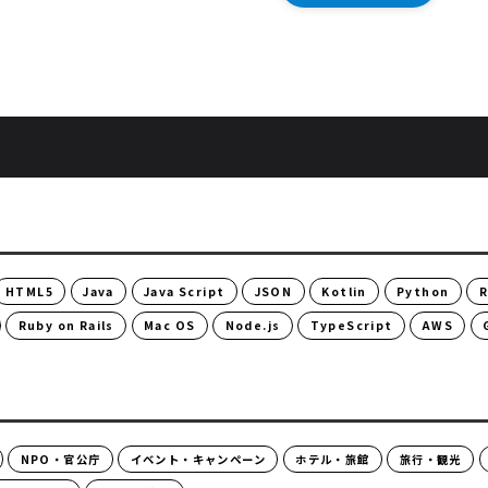
HTML5
Java
Java Script
JSON
Kotlin
Python
R
Ruby on Rails
Mac OS
Node.js
TypeScript
AWS
NPO・官公庁
イベント・キャンペーン
ホテル・旅館
旅行・観光