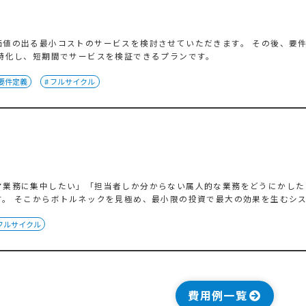
価値の出る最小コストのサービスを検討させていただきます。 その後、要
に特化し、短期間でサービスを検証できるプランです。
 要件定義
# フルサイクル
ア業務に集中したい」「担当者しか分からない属人的な業務をどうにかした
す。 そこからボトルネックを見極め、最小限の投資で最大の効果を生むシ
 フルサイクル
費用例一覧