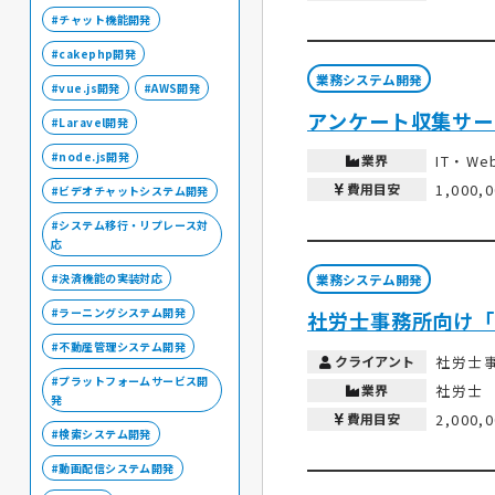
チャット機能開発
cakephp開発
業務システム開発
vue.js開発
AWS開発
アンケート収集サー
Laravel開発
node.js開発
業界
IT・W
費用目安
1,000,
ビデオチャットシステム開発
システム移行・リプレース対
応
業務システム開発
決済機能の実装対応
ラーニングシステム開発
社労士事務所向け「
不動産管理システム開発
クライアント
社労士
プラットフォームサービス開
業界
社労士
発
費用目安
2,000,
検索システム開発
動画配信システム開発