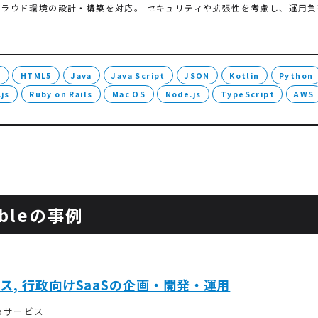
たクラウド環境の設計・構築を対応。 セキュリティや拡張性を考慮し、運用
L
HTML5
Java
Java Script
JSON
Kotlin
Python
js
Ruby on Rails
Mac OS
Node.js
TypeScript
AWS
bleの事例
ス, 行政向けSaaSの企画・開発・運用
ebサービス