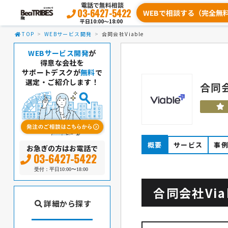
電話で無料相談
03-6427-5422
WEBで相談する（完全無
平日10:00〜18:00
TOP
WEBサービス開発
合同会社Viable
WEBサービス開発
が
得意な会社を
サポートデスクが
無料
で
選定・ご紹介します！
合同会
概要
サービス
事
お急ぎの方はお電話で
03-6427-5422
受付：平日10:00〜18:00
合同会社Vi
詳細から探す