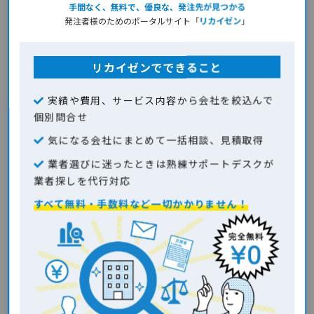
手間なく、無料で、優良な、発注先が見つかる
発注者様のためのポータルサイト「
リカイゼン
」
テックコネクトでは、新規システムの開発はもちろん、既存システムの修
正や機能追加などにも実績があります。AWSやkintoneを活用したクラウ
ド業務システムの開発にも実績があり、kintone連携人材・案件管理シス
リカイゼンでできること
テムでは登録エンジニアのスキルを基に人材の検索をおこなったり、アサ
イン中の開発案件との連携管理を可能にしています。kintoneに自動登録し
実績や費用、サービス内容から会社を絞込んで
たデータを基に、契約書や請求書など書類の管理をするシステムの開発も
個別問合せ
可能です。
気になる会社にまとめて一括相談、見積取得
こんな方におすすめ
業者選びに迷ったときは熟練サポートデスクが
・kintoneやAWSを活用したクラウド型システムを導入したい方
業者探しを代行対応
・既存システムをkintoneで改修・機能追加したい方
すべて無料・手数料など一切かかりません！
代表取締役 鈴木 雅人
はじめまして！
合同会社テックコネクトで代表をしております鈴木と申します。
私自身の簡単な経歴を記載させていただきますと、会社員としてエンジニ
ア経験・営業経験を積んだ後、フリーランスエンジニア転身、そのまま合