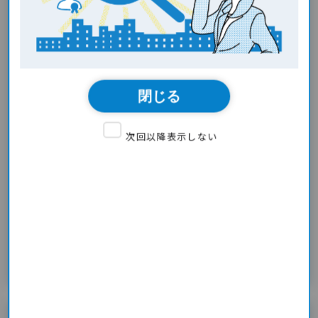
同会社テックコネクトを設立しました。
クラウドシステム、サーバーサイド、フロントエンドなど幅広く設計や開
発、マネジメント業務を経験しており、今現在も営業や事務、経営業の傍
でエンジニア業も継続しております。
私が開発を担当する可能性もございますので、念のためスキルを簡単に記
閉じる
載いたします。
【スキル】Ruby/Ruby on Rails、Python、Node.js、PHP、React.js、
Vue.js/Nuxt.js、jQuery、HTML、CSS、AWS、GCP
次回以降表示しない
弊社は設立して間もない若い企業ではございますが、従業員数(全員エンジ
ニア)が約20名となっており急拡大をしております。
上記の成長が可能となったのは弊社のエンジニアがコミュニケーション能
力、仕事の丁寧さをパートナー様やお客様から評価していただいているか
らでございます。
リカイゼンを通して、新しく繋がるお客様やパートナー様が見つかること
を願っておりますので、是非よろしくお願い申し上げます。
問い合わせ
リスト