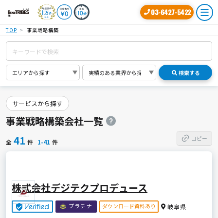
03-6427-5422
TOP
事業戦略構築
検索する
サービスから探す
事業戦略構築会社一覧
41
コピー
全
件
1-41
件
株式会社デジテクプロデュース
ダウンロード資料あり
プラチナ
岐阜県