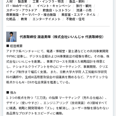
人材
製造業
工業・インフラ・物流
食品・飲料
IT・Webサービス
イベント・キャンペーン
旅行・観光
スポーツ・アウトドア
飲食店・レストラン
流通・小売
商業施設・テーマパーク・複合施設
美容室・エステ・ネイル
化粧品
教育
エンターテイメント
不動産・住宅
代表取締役 渡邉勇輝（株式会社いいんじゃ 代表取締役）
■ 経歴概要
アドテク系ベンチャーにて、電通・博報堂・富士通などとの共同事業開発
やPMに従事し、デジタル全般およびAI事業創出の経験を積む。その後、株
式会社いいんじゃを創業。、事業グロースを見据えた戦略設計を得意と
し、ナショナルクライアントを中心にマーケティング、事業開発、クリエ
イティブ制作まで幅広く支援。 また、立教大学大学院 人工知能科学研究
科の講師や、生成AI活用普及協会の協議員を務めるなど、アカデミックな
視点からもAI・DXの社会実装を推進している。
■ 強み
1. 3つの視点を持つ「三刀流」の指揮 マーケティング（売れる仕組み）、
デザイン（使いやすさ）、エンジニアリング（技術実装）の3領域すべて
に精通。戦略と開発現場の「ズレ」を解消し、ユーザー体験を損なわない
高品質なプロダクトをスピーディに構築。