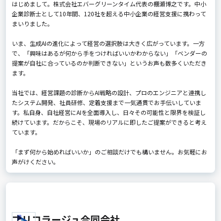
はじめまして。株式会社エバーグリーンタイム代表の棚瀬博之です。中小
企業診断士として10年間、120社を超える中小企業の経営支援に携わって
まいりました。
いま、生成AIの進化によって経営の選択肢は大きく広がっています。一方
で、「興味はあるが何から手をつければいいかわからない」「ベンダーの
提案が自社に合っているのか判断できない」というお声も数多くいただき
ます。
当社では、経営課題の診断からAI戦略の設計、プロのエンジニアと連携し
たシステム開発、社員研修、定着支援まで一気通貫でお手伝いしていま
す。私自身、自社経営にAIを全面導入し、日々その可能性と限界を検証し
続けています。だからこそ、現場のリアルに即したご提案ができると考え
ています。
「まず何から始めればいいか」のご相談だけでも構いません。お気軽にお
声がけください。
ブリコラージュ合同会社