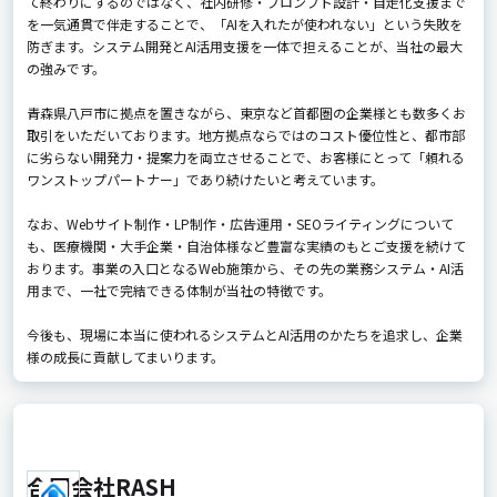
て終わりにするのではなく、社内研修・プロンプト設計・自走化支援まで
を一気通貫で伴走することで、「AIを入れたが使われない」という失敗を
防ぎます。システム開発とAI活用支援を一体で担えることが、当社の最大
の強みです。
青森県八戸市に拠点を置きながら、東京など首都圏の企業様とも数多くお
取引をいただいております。地方拠点ならではのコスト優位性と、都市部
に劣らない開発力・提案力を両立させることで、お客様にとって「頼れる
ワンストップパートナー」であり続けたいと考えています。
なお、Webサイト制作・LP制作・広告運用・SEOライティングについて
も、医療機関・大手企業・自治体様など豊富な実績のもとご支援を続けて
おります。事業の入口となるWeb施策から、その先の業務システム・AI活
用まで、一社で完結できる体制が当社の特徴です。
今後も、現場に本当に使われるシステムとAI活用のかたちを追求し、企業
様の成長に貢献してまいります。
合同会社RASH