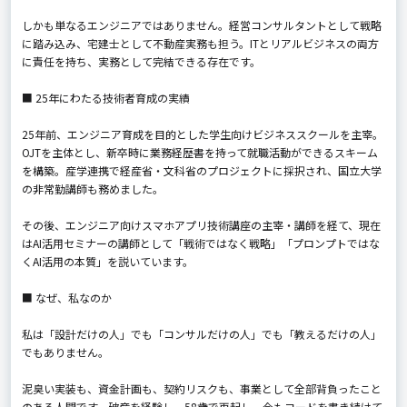
しかも単なるエンジニアではありません。経営コンサルタントとして戦略
に踏み込み、宅建士として不動産実務も担う。ITとリアルビジネスの両方
に責任を持ち、実務として完結できる存在です。
■ 25年にわたる技術者育成の実績
25年前、エンジニア育成を目的とした学生向けビジネススクールを主宰。
OJTを主体とし、新卒時に業務経歴書を持って就職活動ができるスキーム
を構築。産学連携で経産省・文科省のプロジェクトに採択され、国立大学
の非常勤講師も務めました。
その後、エンジニア向けスマホアプリ技術講座の主宰・講師を経て、現在
はAI活用セミナーの講師として「戦術ではなく戦略」「プロンプトではな
くAI活用の本質」を説いています。
■ なぜ、私なのか
私は「設計だけの人」でも「コンサルだけの人」でも「教えるだけの人」
でもありません。
泥臭い実装も、資金計画も、契約リスクも、事業として全部背負ったこと
のある人間です。破産を経験し、58歳で再起し、今もコードを書き続けて