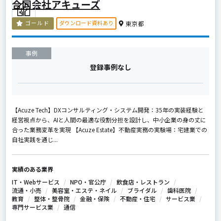
合同会社アキューズ
ダウンロード資料あり
ゴールド
東京都
事例
登録事例なし
【Acuze Tech】DXコンサルティング・システム開発：35年の実装経験と
経営視点から、AIと人間の最適な役割分担を設計し、中小企業の身の丈に
合った業務変革を実現 【Acuze Estate】不動産実務の実験場：宅建業での
自社実践を通じ...
実績のある業界
IT・Webサービス
NPO・官公庁
飲食店・レストラン
流通・小売
美容室・エステ・ネイル
ブライダル
歯科医院
教育
整体・整骨院
金融・保険
不動産・住宅
サービス業
専門サービス業
通信