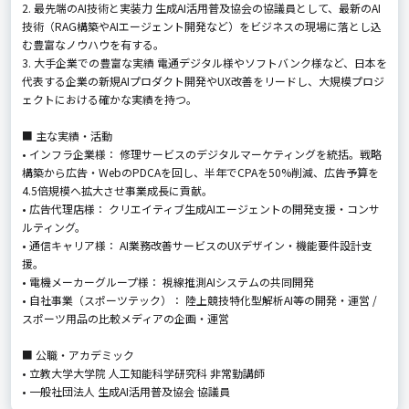
2. 最先端のAI技術と実装力 生成AI活用普及協会の協議員として、最新のAI
技術（RAG構築やAIエージェント開発など）をビジネスの現場に落とし込
む豊富なノウハウを有する。
3. 大手企業での豊富な実績 電通デジタル様やソフトバンク様など、日本を
代表する企業の新規AIプロダクト開発やUX改善をリードし、大規模プロジ
ェクトにおける確かな実績を持つ。
■ 主な実績・活動
• インフラ企業様： 修理サービスのデジタルマーケティングを統括。戦略
構築から広告・WebのPDCAを回し、半年でCPAを50%削減、広告予算を
4.5倍規模へ拡大させ事業成長に貢献。
• 広告代理店様： クリエイティブ生成AIエージェントの開発支援・コンサ
ルティング。
• 通信キャリア様： AI業務改善サービスのUXデザイン・機能要件設計支
援。
• 電機メーカーグループ様： 視線推測AIシステムの共同開発
• 自社事業（スポーツテック）： 陸上競技特化型解析AI等の開発・運営 /
スポーツ用品の比較メディアの企画・運営
■ 公職・アカデミック
• 立教大学大学院 人工知能科学研究科 非常勤講師
• 一般社団法人 生成AI活用普及協会 協議員