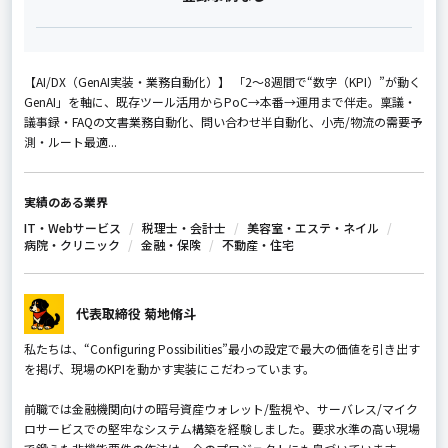
【AI/DX（GenAI実装・業務自動化）】 「2〜8週間で“数字（KPI）”が動く
GenAI」を軸に、既存ツール活用からPoC→本番→運用まで伴走。稟議・
議事録・FAQの文書業務自動化、問い合わせ半自動化、小売/物流の需要予
測・ルート最適...
実績のある業界
IT・Webサービス
税理士・会計士
美容室・エステ・ネイル
病院・クリニック
金融・保険
不動産・住宅
代表取締役 菊地脩斗
私たちは、“Configuring Possibilities”――最小の設定で最大の価値を引き出す――
を掲げ、現場のKPIを動かす実装にこだわっています。
前職では金融機関向けの暗号資産ウォレット/監視や、サーバレス/マイク
ロサービスでの堅牢なシステム構築を経験しました。要求水準の高い現場