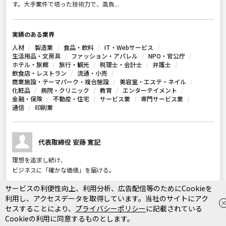
す。大手案件で培った技術力で、高負...
実績のある業界
人材
製造業
食品・飲料
IT・Webサービス
生活用品・文房具
ファッション・アパレル
NPO・官公庁
ホテル・旅館
旅行・観光
税理士・会計士
弁護士
飲食店・レストラン
流通・小売
商業施設・テーマパーク・複合施設
美容室・エステ・ネイル
化粧品
病院・クリニック
教育
エンターテイメント
金融・保険
不動産・住宅
サービス業
専門サービス業
通信
印刷業
代表取締役 安藤 寛記
理想を追求し続け、
ビジネスに「確かな価値」を届ける。
サービスの利便性向上、利用分析、広告配信等のためにCookieを
私がビジネスにおいて最も大切にしているのは、お客様の事業成長という
利用し、アクセスデータを取得しています。当社のサイトにアク
「結果」です。 変化の激しいこの時代において、現状維持は後退でしかあ
セスすることにより、
プライバシーポリシー
に記載されている
りません。だからこそ私は、常に「もっと良くできるはずだ」という向上
Cookieの利用に同意するものとします。
心を持ち、お客様のビジネスを次のステージへ引き上げるための最適解を