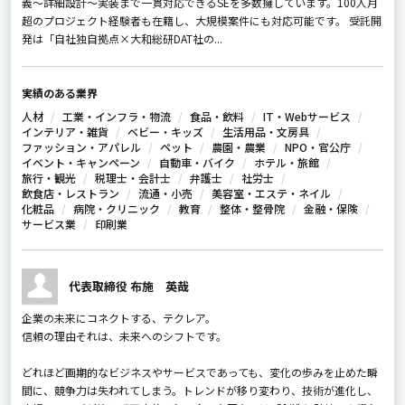
義〜詳細設計〜実装まで一貫対応できるSEを多数擁しています。100人月
超のプロジェクト経験者も在籍し、大規模案件にも対応可能です。 受託開
発は「自社独自拠点×大和総研DAT社の...
実績のある業界
人材
工業・インフラ・物流
食品・飲料
IT・Webサービス
インテリア・雑貨
ベビー・キッズ
生活用品・文房具
ファッション・アパレル
ペット
農園・農業
NPO・官公庁
イベント・キャンペーン
自動車・バイク
ホテル・旅館
旅行・観光
税理士・会計士
弁護士
社労士
飲食店・レストラン
流通・小売
美容室・エステ・ネイル
化粧品
病院・クリニック
教育
整体・整骨院
金融・保険
サービス業
印刷業
代表取締役 布施 英哉
企業の未来にコネクトする、テクレア。
信頼の理由――それは、未来へのシフトです。
どれほど画期的なビジネスやサービスであっても、変化の歩みを止めた瞬
間に、競争力は失われてしまう。トレンドが移り変わり、技術が進化し、