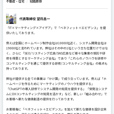
不動産・住宅
冠婚葬祭
代表取締役 望月昌一
「IT×マーケティング×アイデア」で「ベネフィット＋エビデンス」を提
供いたしております。
例えば全国にホームページ制作会社は10000社近く、システム開発会社は
19000社と言われています。弊社はその中の1社という立ち位置だけではな
く、さらに「SEO/リスティング広告/SNS広告など様々な集客の受託や研
修を得意とするマーケティング会社」であり「これらのノウハウを研修や
コンサルティングを通じて提供する研修/コンサルティング会社」の視点も
持っております。
弊社が提供する全ての事業は「かけ算」で成り立っています。例えば「ホ
ームページを作るためにマーケティングのノウハウを提供する」
「ChatGPTの導入研修でシステム開発の知見を提供する」「受発注システ
ムにDXコンサルティングの知見を活かす」など、新しい「組み合わせ」で
お客様へ新たな価値創造の提供を行っております。
お客様毎に「ベネフィット＋エビデンス」を加えて新たな価値を設計出来