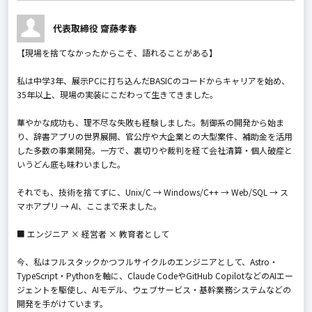
代表取締役 齋藤孝春
【現場を捨てなかったからこそ、語れることがある】
私は中学3年、展示PCに打ち込んだBASICのコードからキャリアを始め、
35年以上、現場の実装にこだわって生きてきました。
華やかな成功も、理不尽な失敗も経験しました。制御系の開発から始ま
り、辞書アプリの世界展開、官公庁や大企業との大型案件、補助金を活用
した多数の事業開発。一方で、裏切りや裁判を経て会社清算・個人破産と
いうどん底も味わいました。
それでも、技術を捨てずに、Unix/C → Windows/C++ → Web/SQL → ス
マホアプリ → AI、ここまで来ました。
■ エンジニア × 経営者 × 教育者として
今、私はフルスタックかつフルサイクルのエンジニアとして、Astro・
TypeScript・Pythonを軸に、Claude CodeやGitHub CopilotなどのAIエー
ジェントを駆使し、AIモデル、ウェブサービス・基幹業務システムなどの
開発を手がけています。