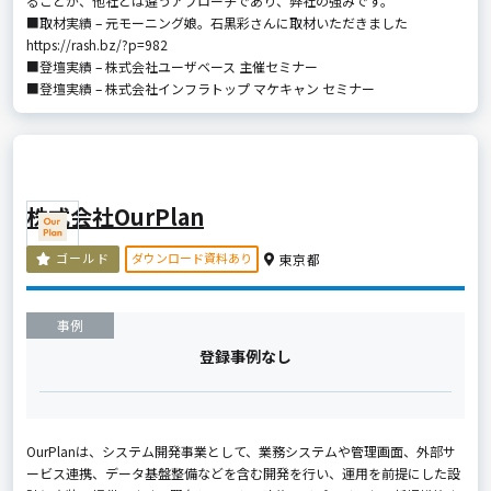
ることが、他社とは違うアプローチであり、弊社の強みです。
■取材実績 – 元モーニング娘。石黒彩さんに取材いただきました
https://rash.bz/?p=982
■登壇実績 – 株式会社ユーザベース 主催セミナー
■登壇実績 – 株式会社インフラトップ マケキャン セミナー
株式会社OurPlan
ダウンロード資料あり
ゴールド
東京都
事例
登録事例なし
OurPlanは、システム開発事業として、業務システムや管理画面、外部サ
ービス連携、データ基盤整備などを含む開発を行い、運用を前提にした設