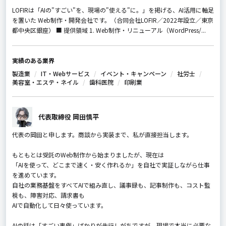
LOFIRは「AIの"すごい"を、現場の"使える"に。」を掲げる、AI活用に軸足
を置いた Web制作・開発会社です。（合同会社LOFIR／2022年設立／東京
都中央区銀座） ■ 提供領域 1. Web制作・リニューアル（WordPress/...
実績のある業界
製造業
IT・Webサービス
イベント・キャンペーン
社労士
美容室・エステ・ネイル
歯科医院
印刷業
代表取締役 岡田慎平
代表の岡田と申します。商談から実装まで、私が直接担当します。
もともとは受託のWeb制作から始まりましたが、現在は
「AIを使って、どこまで速く・安く作れるか」を自社で実証しながら仕事
を進めています。
自社の業務基盤をすべてAIで組み直し、議事録も、記事制作も、コスト監
視も、障害対応、請求書も
AIで自動化して日々使っています。
AIの話は「すごい事例」ばかりが先行しがちですが、現場で本当に必要な