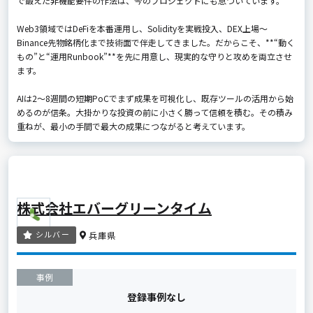
で鍛えた非機能要件の作法は、今のプロジェクトにも息づいています。
Web3領域ではDeFiを本番運用し、Solidityを実戦投入、DEX上場〜
Binance先物銘柄化まで技術面で伴走してきました。だからこそ、**“動く
もの”と“運用Runbook”**を先に用意し、現実的な守りと攻めを両立させ
ます。
AIは2〜8週間の短期PoCでまず成果を可視化し、既存ツールの活用から始
めるのが信条。大掛かりな投資の前に小さく勝って信頼を積む。その積み
重ねが、最小の手間で最大の成果につながると考えています。
株式会社エバーグリーンタイム
シルバー
兵庫県
事例
登録事例なし