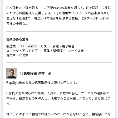
IT×営業×企画を掲げ、主に下記の3つの事業を通じて、ITを活用して経営
における課題解決を支援します。 (1) IT活用ナビ パソコンの基本操作から
高度なIT戦略まで、幅広いITの悩みを解決する支援。 (2) チームITラボ お
客様の多様な...
実績のある業界
製造業
IT・Webサービス
家電・電子機器
スポーツ・アウトドア
整体・整骨院
サービス業
専門サービス業
代表取締役 津村 豪
RepStyle株式会社の代表取締役の津村と申します。
IT部門の方が限られた時間、人員で、多数のIT会社、サービスの選択肢の
中から、最適なものを導入し、活用することが難しくなっていると感じま
す。
誰に、どのように相談すれば良いのか、わからないときに、相談窓口とな