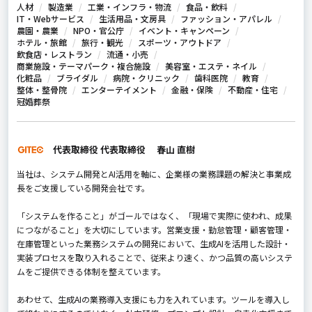
人材
製造業
工業・インフラ・物流
食品・飲料
IT・Webサービス
生活用品・文房具
ファッション・アパレル
農園・農業
NPO・官公庁
イベント・キャンペーン
ホテル・旅館
旅行・観光
スポーツ・アウトドア
飲食店・レストラン
流通・小売
商業施設・テーマパーク・複合施設
美容室・エステ・ネイル
化粧品
ブライダル
病院・クリニック
歯科医院
教育
整体・整骨院
エンターテイメント
金融・保険
不動産・住宅
冠婚葬祭
代表取締役 代表取締役 春山 直樹
当社は、システム開発とAI活用を軸に、企業様の業務課題の解決と事業成
長をご支援している開発会社です。
「システムを作ること」がゴールではなく、「現場で実際に使われ、成果
につながること」を大切にしています。営業支援・勤怠管理・顧客管理・
在庫管理といった業務システムの開発において、生成AIを活用した設計・
実装プロセスを取り入れることで、従来より速く、かつ品質の高いシステ
ムをご提供できる体制を整えています。
あわせて、生成AIの業務導入支援にも力を入れています。ツールを導入し