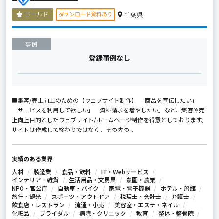
ダウンロード資料あり
ゴールド
千葉県
事例
登録事例なし
■集客/売上向上のための【ウェブサイト制作】 「商品を宣伝したい」
「サービスを利用して欲しい」「資料請求を増やしたい」など、集客や売
上向上目的としたウェブサイト/ホームページ制作を得意としております。
サイトは作成して終わりではなく、その先の...
実績のある業界
人材
製造業
食品・飲料
IT・Webサービス
インテリア・雑貨
生活用品・文房具
農園・農業
NPO・官公庁
自動車・バイク
家電・電子機器
ホテル・旅館
旅行・観光
スポーツ・アウトドア
税理士・会計士
弁護士
飲食店・レストラン
流通・小売
美容室・エステ・ネイル
化粧品
ブライダル
病院・クリニック
教育
整体・整骨院