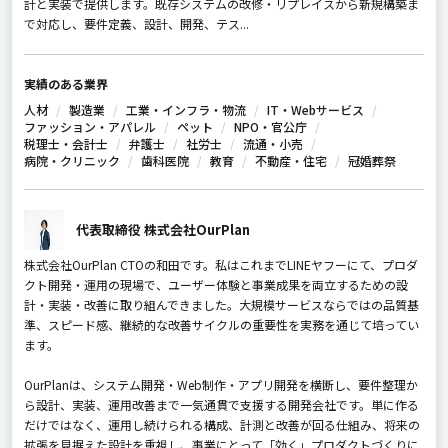
計と実装で提供します。既存システムの改修・リプレイスから新規構築ま
で対応し、要件定義、設計、開発、テス...
実績のある業界
人材
製造業
工業・インフラ・物流
IT・Webサービス
ファッション・アパレル
ペット
NPO・官公庁
税理士・会計士
弁護士
社労士
流通・小売
病院・クリニック
歯科医院
教育
不動産・住宅
冠婚葬祭
代表取締役 株式会社OurPlan
株式会社OurPlan CTOの和田です。私はこれまでLINEヤフーにて、プロダ
クト開発・運用の現場で、ユーザー体験と事業成果を両立するための設
計・実装・改善に取り組んできました。大規模サービスならではの品質基
準、スピード感、継続的な改善サイクルの重要性を実務を通じて培ってい
ます。
OurPlanは、システム開発・Web制作・アプリ開発を横断し、要件整理か
ら設計、実装、運用改善まで一気通貫で支援する開発会社です。単に作る
だけではなく、運用し続けられる構成、計測と改善が回る仕組み、将来の
拡張を見据えた設計を重視し、事業にとって「効く」プロダクトづくりに