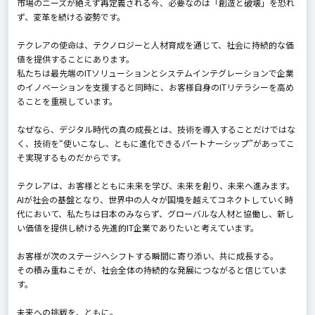
市場のニーズが絶えず再定義される今、必要なのは「創造と破壊」を恐れ
ず、変革を続ける姿勢です。
テクレアの使命は、テクノロジーと人材育成を通じて、社会に持続的な価
値を提供することにあります。
私たちは最先端のITソリューションとシステムインテグレーションで企業
のイノベーションを支援すると同時に、お客様自身のITリテラシーを高め
ることを重視しています。
なぜなら、デジタル時代の真の成長とは、技術を導入することだけではな
く、技術を“使いこなし、ともに進化できるパートナーシップ”があってこ
そ実現するものだからです。
テクレアは、お客様とともに未来を学び、未来を創り、未来へ進みます。
AIが社会の基盤となり、世界中の人々が国境を越えてコネクトしていく時
代において、私たちは日本のみならず、グローバルな人材と協働し、新し
い価値を提供し続ける先進的IT企業でありたいと考えています。
お客様が次のステージへシフトする瞬間に寄り添い、共に成長する。
その積み重ねこそが、社会全体の持続的な発展につながると信じていま
す。
未来への挑戦を、ともに。