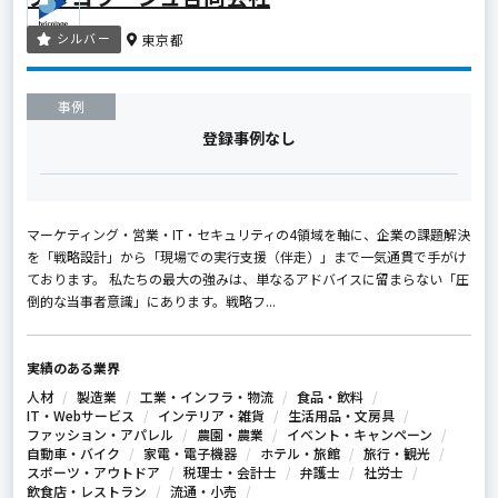
シルバー
東京都
事例
登録事例なし
マーケティング・営業・IT・セキュリティの4領域を軸に、企業の課題解決
を「戦略設計」から「現場での実行支援（伴走）」まで一気通貫で手がけ
ております。 私たちの最大の強みは、単なるアドバイスに留まらない「圧
倒的な当事者意識」にあります。戦略フ...
実績のある業界
人材
製造業
工業・インフラ・物流
食品・飲料
IT・Webサービス
インテリア・雑貨
生活用品・文房具
ファッション・アパレル
農園・農業
イベント・キャンペーン
自動車・バイク
家電・電子機器
ホテル・旅館
旅行・観光
スポーツ・アウトドア
税理士・会計士
弁護士
社労士
飲食店・レストラン
流通・小売