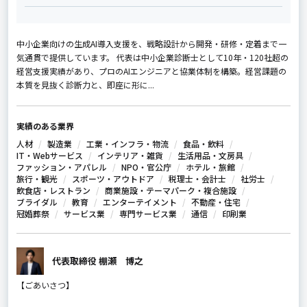
中小企業向けの生成AI導入支援を、戦略設計から開発・研修・定着まで一
気通貫で提供しています。 代表は中小企業診断士として10年・120社超の
経営支援実績があり、プロのAIエンジニアと協業体制を構築。経営課題の
本質を見抜く診断力と、即座に形に...
実績のある業界
人材
製造業
工業・インフラ・物流
食品・飲料
IT・Webサービス
インテリア・雑貨
生活用品・文房具
ファッション・アパレル
NPO・官公庁
ホテル・旅館
旅行・観光
スポーツ・アウトドア
税理士・会計士
社労士
飲食店・レストラン
商業施設・テーマパーク・複合施設
ブライダル
教育
エンターテイメント
不動産・住宅
冠婚葬祭
サービス業
専門サービス業
通信
印刷業
代表取締役 棚瀬 博之
【ごあいさつ】