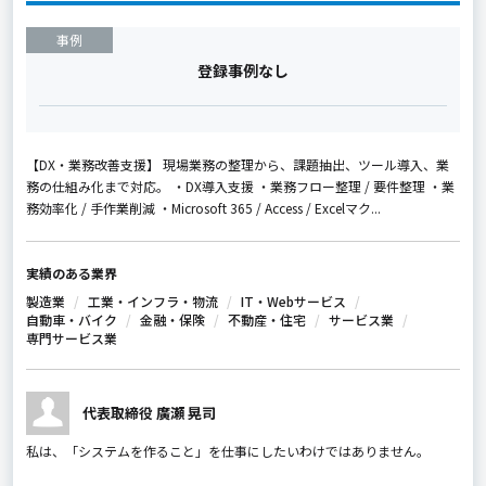
事例
登録事例なし
【DX・業務改善支援】 現場業務の整理から、課題抽出、ツール導入、業
務の仕組み化まで対応。 ・DX導入支援 ・業務フロー整理 / 要件整理 ・業
務効率化 / 手作業削減 ・Microsoft 365 / Access / Excelマク...
実績のある業界
製造業
工業・インフラ・物流
IT・Webサービス
自動車・バイク
金融・保険
不動産・住宅
サービス業
専門サービス業
代表取締役 廣瀬 晃司
私は、「システムを作ること」を仕事にしたいわけではありません。