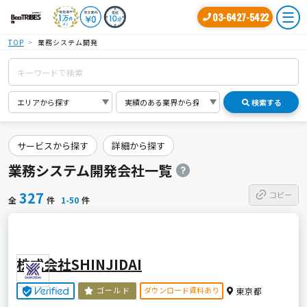
03-6427-5422
TOP
業務システム開発
検索する
サービスから探す
詳細から探す
業務システム開発会社一覧
327
コピー
全
件
1-50
件
株式会社SHINJIDAI
ダウンロード資料あり
ゴールド
東京都