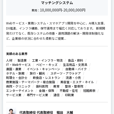
マッチングシステム
10,000,000円
20,000,000円
費用：
~
Webサービス・業務システム・スマホアプリ開発を中心に、AI導入支援、
DX推進、インフラ構築、保守運用まで幅広く対応しております。 新規開
発だけでなく、既存システムの改善・運用課題の解決・開発体制強化な
ど、企業様の状況に合わせた柔軟なご提案...
実績のある業界
人材
製造業
工業・インフラ・物流
食品・飲料
IT・Webサービス
ベビー・キッズ
生活用品・文房具
農園・農業
イベント・キャンペーン
自動車・バイク
ホテル・旅館
旅行・観光
スポーツ・アウトドア
税理士・会計士
飲食店・レストラン
流通・小売
商業施設・テーマパーク・複合施設
美容室・エステ・ネイル
病院・クリニック
歯科医院
教育
整体・整骨院
エンターテイメント
金融・保険
不動産・住宅
冠婚葬祭
サービス業
専門サービス業
通信
印刷業
代表取締役 代表取締役 堀田 大輔