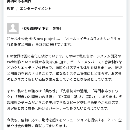
実績のある業界
教育
エンターテイメント
代表取締役 下辻 宏明
私たち株式会社HS-neo-projectは、「オールマイティなITスキルから生ま
れる提案と創造」 を理念に掲げています。
ITの世界は常に進化し続けています。その中で私たちは、システム開発や
Web制作といった確かな技術力に加え、ゲーム・メタバース・音楽制作な
どのクリエイティブ分野まで、幅広く対応できる体制を整えました。技術
と創造力を融合させることで、単なるシステム提供にとどまらず、お客様
のビジネスに新しい価値を生み出していくことを使命としています。
また、私たちの強みは「柔軟性」「先端技術の活用」「専門家ネットワー
ク」「想像力と開発力の共存」「DX実績に基づく提案力」にあります。少
数精鋭のチームだからこそ実現できるスピード感ときめ細やかな対応で、
お客様と共に成長し続けるパートナーでありたいと考えています。
今後も、信頼に応え、期待を超えるソリューションを提供することで、企
業や社会の発展に貢献してまいります。