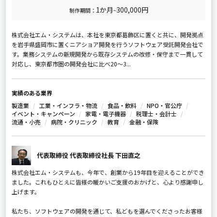
1か月
300,000円
制作期間：
~
株式会社エム・システムは、本社を東京都葛飾区に置くと共に、開発拠点
を岩手県盛岡市に置くニアショア開発を行うソフトウェア受託開発会社で
す。業務システムの新規開発から既存システムの改修・保守まで一貫して
対応し、東京都市圏の開発会社に比べ20〜3...
実績のある業界
製造業
工業・インフラ・物流
食品・飲料
NPO・官公庁
イベント・キャンペーン
家電・電子機器
税理士・会計士
流通・小売
病院・クリニック
教育
金融・保険
代表取締役 代表取締役社長 下田直之
株式会社エム・システムも、今年で、創業から19年目を迎えることができ
ました。これもひとえに皆様の暖かいご支援のおかげと、心より感謝申し
上げます。
私たち、ソフトウェアの開発を通じて、私どもを選んでくださったお客様