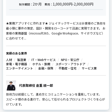
2か月
1,000,000円
2,000,000円
制作期間：
費用：
~
★業務アプリすぐに作れます★ ジェイテックサービスはお客様のご負担を
最小限に要件の策定、設計・開発をローコードで迅速に実現できます。 お
客様の業務基盤（microsoft365、Google Workspace、サイボウズなど）
に合わせてそ...
実績のある業界
人材
製造業
IT・Webサービス
NPO・官公庁
家電・電子機器
ホテル・旅館
スポーツ・アウトドア
エンターテイメント
金融・保険
不動産・住宅
サービス業
代表取締役 倉重 順一郎
技術力は前提として、進め方とコミュニケーションを重視しています。
スピード感のある進行で、安心して任せられるプロジェクトづくりを心が
けています。