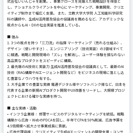
式会社いいんじゃを創業。、事業グロースを見据えた戦略設計を得意と
し、ナショナルクライアントを中心にマーケティング、事業開発、クリエ
イティブ制作まで幅広く支援。 また、立教大学大学院 人工知能科学研究
科の講師や、生成AI活用普及協会の協議員を務めるなど、アカデミックな
視点からもAI・DXの社会実装を推進している。
■ 強み
1. 3つの視点を持つ「三刀流」の指揮 マーケティング（売れる仕組み）、
デザイン（使いやすさ）、エンジニアリング（技術実装）の3領域すべて
に精通。戦略と開発現場の「ズレ」を解消し、ユーザー体験を損なわない
高品質なプロダクトをスピーディに構築。
2. 最先端のAI技術と実装力 生成AI活用普及協会の協議員として、最新のAI
技術（RAG構築やAIエージェント開発など）をビジネスの現場に落とし込
む豊富なノウハウを有する。
3. 大手企業での豊富な実績 電通デジタル様やソフトバンク様など、日本を
代表する企業の新規AIプロダクト開発やUX改善をリードし、大規模プロジ
ェクトにおける確かな実績を持つ。
■ 主な実績・活動
• インフラ企業様： 修理サービスのデジタルマーケティングを統括。戦略
構築から広告・WebのPDCAを回し、半年でCPAを50%削減、広告予算を
4.5倍規模へ拡大させ事業成長に貢献。
• 広告代理店様： クリエイティブ生成AIエージェントの開発支援・コンサ