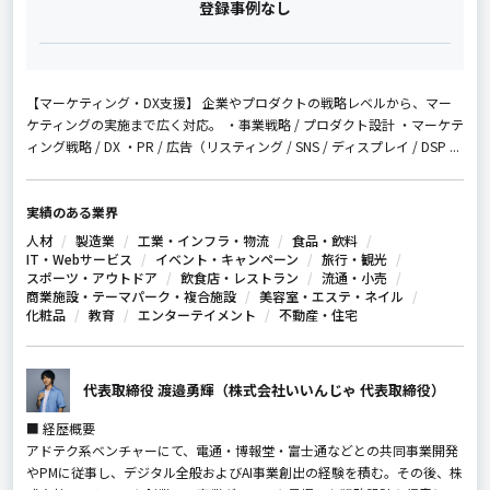
登録事例なし
【マーケティング・DX支援】 企業やプロダクトの戦略レベルから、マー
ケティングの実施まで広く対応。 ・事業戦略 / プロダクト設計 ・マーケテ
ィング戦略 / DX ・PR / 広告（リスティング / SNS / ディスプレイ / DSP ...
実績のある業界
人材
製造業
工業・インフラ・物流
食品・飲料
IT・Webサービス
イベント・キャンペーン
旅行・観光
スポーツ・アウトドア
飲食店・レストラン
流通・小売
商業施設・テーマパーク・複合施設
美容室・エステ・ネイル
化粧品
教育
エンターテイメント
不動産・住宅
代表取締役 渡邉勇輝（株式会社いいんじゃ 代表取締役）
■ 経歴概要
アドテク系ベンチャーにて、電通・博報堂・富士通などとの共同事業開発
やPMに従事し、デジタル全般およびAI事業創出の経験を積む。その後、株