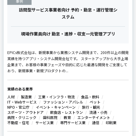
事例
訪問型サービス事業者向け 予約・勤怠・運行管理シ
ステム
現場作業員向け 勤怠・進捗・収支一元管理アプリ
EPICs株式会社は、新規事業から業務システム開発まで、200件以上の開発
実績を持つアプリ・システム開発会社です。 スタートアップから大手上場
企業まで、お客様の事業フェーズや目的に応じた最適な開発をご支援して
おり、新規事業・新規プロダクトの...
実績のある業界
人材
製造業
工業・インフラ・物流
食品・飲料
IT・Webサービス
ファッション・アパレル
ペット
NPO・官公庁
イベント・キャンペーン
旅行・観光
スポーツ・アウトドア
飲食店・レストラン
流通・小売
病院・クリニック
歯科医院
教育
エンターテイメント
不動産・住宅
サービス業
専門サービス業
通信
印刷業