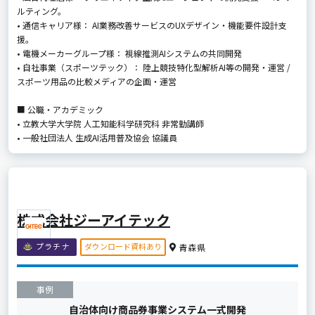
ルティング。
• 通信キャリア様： AI業務改善サービスのUXデザイン・機能要件設計支
援。
• 電機メーカーグループ様： 視線推測AIシステムの共同開発
• 自社事業（スポーツテック）： 陸上競技特化型解析AI等の開発・運営 /
スポーツ用品の比較メディアの企画・運営
■ 公職・アカデミック
• 立教大学大学院 人工知能科学研究科 非常勤講師
• 一般社団法人 生成AI活用普及協会 協議員
株式会社ジーアイテック
ダウンロード資料あり
プラチナ
青森県
事例
自治体向け商品券事業システム一式開発