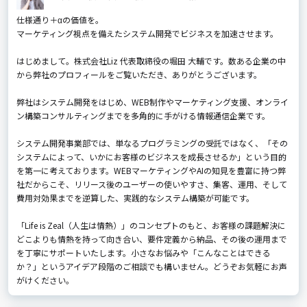
仕様通り＋αの価値を。
マーケティング視点を備えたシステム開発でビジネスを加速させます。
はじめまして。株式会社Liz 代表取締役の堀田 大輔です。数ある企業の中
から弊社のプロフィールをご覧いただき、ありがとうございます。
弊社はシステム開発をはじめ、WEB制作やマーケティング支援、オンライ
ン構築コンサルティングまでを多角的に手がける情報通信企業です。
システム開発事業部では、単なるプログラミングの受託ではなく、「その
システムによって、いかにお客様のビジネスを成長させるか」という目的
を第一に考えております。WEBマーケティングやAIの知見を豊富に持つ弊
社だからこそ、リリース後のユーザーの使いやすさ、集客、運用、そして
費用対効果までを逆算した、実践的なシステム構築が可能です。
「Life is Zeal（人生は情熱）」のコンセプトのもと、お客様の課題解決に
どこよりも情熱を持って向き合い、要件定義から納品、その後の運用まで
を丁寧にサポートいたします。小さなお悩みや「こんなことはできる
か？」というアイデア段階のご相談でも構いません。どうぞお気軽にお声
がけください。