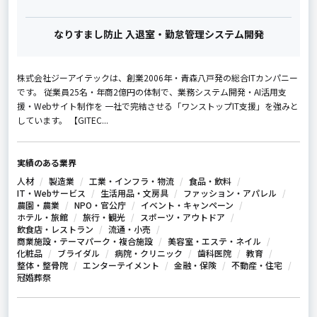
なりすまし防止 入退室・勤怠管理システム開発
株式会社ジーアイテックは、創業2006年・青森八戸発の総合ITカンパニー
です。 従業員25名・年商2億円の体制で、業務システム開発・AI活用支
援・Webサイト制作を 一社で完結させる「ワンストップIT支援」を強みと
しています。 【GITEC...
実績のある業界
人材
製造業
工業・インフラ・物流
食品・飲料
IT・Webサービス
生活用品・文房具
ファッション・アパレル
農園・農業
NPO・官公庁
イベント・キャンペーン
ホテル・旅館
旅行・観光
スポーツ・アウトドア
飲食店・レストラン
流通・小売
商業施設・テーマパーク・複合施設
美容室・エステ・ネイル
化粧品
ブライダル
病院・クリニック
歯科医院
教育
整体・整骨院
エンターテイメント
金融・保険
不動産・住宅
冠婚葬祭