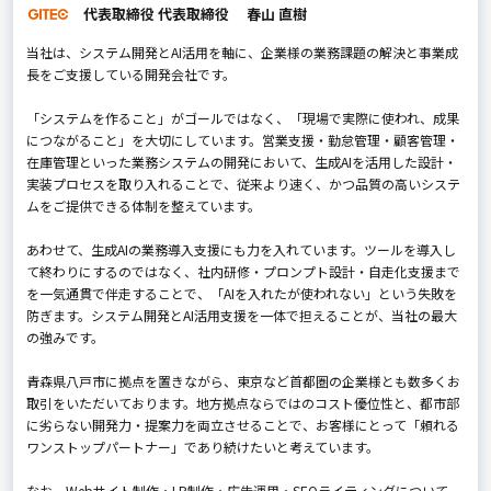
代表取締役 代表取締役 春山 直樹
当社は、システム開発とAI活用を軸に、企業様の業務課題の解決と事業成
長をご支援している開発会社です。
「システムを作ること」がゴールではなく、「現場で実際に使われ、成果
につながること」を大切にしています。営業支援・勤怠管理・顧客管理・
在庫管理といった業務システムの開発において、生成AIを活用した設計・
実装プロセスを取り入れることで、従来より速く、かつ品質の高いシステ
ムをご提供できる体制を整えています。
あわせて、生成AIの業務導入支援にも力を入れています。ツールを導入し
て終わりにするのではなく、社内研修・プロンプト設計・自走化支援まで
を一気通貫で伴走することで、「AIを入れたが使われない」という失敗を
防ぎます。システム開発とAI活用支援を一体で担えることが、当社の最大
の強みです。
青森県八戸市に拠点を置きながら、東京など首都圏の企業様とも数多くお
取引をいただいております。地方拠点ならではのコスト優位性と、都市部
に劣らない開発力・提案力を両立させることで、お客様にとって「頼れる
ワンストップパートナー」であり続けたいと考えています。
なお、Webサイト制作・LP制作・広告運用・SEOライティングについて