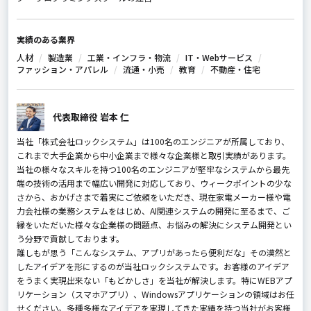
実績のある業界
人材
製造業
工業・インフラ・物流
IT・Webサービス
ファッション・アパレル
流通・小売
教育
不動産・住宅
代表取締役 岩本 仁
当社「株式会社ロックシステム」は100名のエンジニアが所属しており、
これまで大手企業から中小企業まで様々な企業様と取引実績があります。
当社の様々なスキルを持つ100名のエンジニアが堅牢なシステムから最先
端の技術の活用まで幅広い開発に対応しており、ウィークポイントの少な
さから、おかげさまで着実にご依頼をいただき、現在家電メーカー様や電
⼒会社様の業務システムをはじめ、AI関連システムの開発に至るまで、ご
縁をいただいた様々な企業様の問題点、お悩みの解決にシステム開発とい
う分野で貢献しております。
誰しもが思う「こんなシステム、アプリがあったら便利だな」その漠然と
したアイデアを形にするのが当社ロックシステムです。お客様のアイデア
をうまく実現出来ない「もどかしさ」を当社が解決します。特にWEBアプ
リケーション（スマホアプリ）、Windowsアプリケーションの領域はお任
せください。多種多様なアイデアを実現してきた実績を持つ当社がお客様