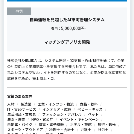
事例
自動運転を見越したAI車両管理システム
5,000,000円
費用：
~
マッチングアプリの開発
株式会社SHINJIDAIは、システム開発・DX支援・Web制作を通じて、企業
の利益向上と業務効率化を支援する開発会社です。 私たちは、単に依頼さ
れたシステムやWebサイトを制作するのではなく、企業が抱える本質的な
課題を見極め、売上向上・コ...
実績のある業界
人材
製造業
工業・インフラ・物流
食品・飲料
IT・Webサービス
インテリア・雑貨
ベビー・キッズ
生活用品・文房具
ファッション・アパレル
ペット
農園・農業
NPO・官公庁
イベント・キャンペーン
自動車・バイク
家電・電子機器
ホテル・旅館
旅行・観光
スポーツ・アウトドア
税理士・会計士
弁護士
社労士