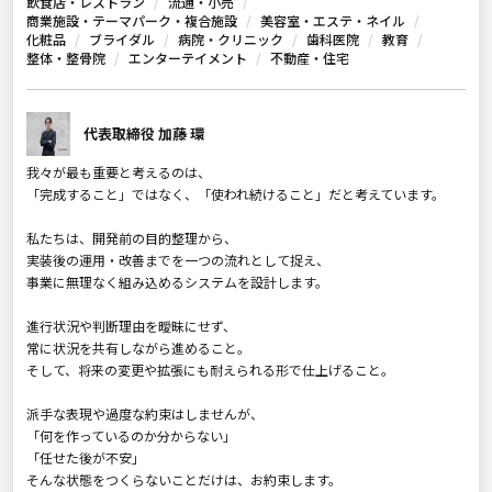
飲食店・レストラン
流通・小売
商業施設・テーマパーク・複合施設
美容室・エステ・ネイル
化粧品
ブライダル
病院・クリニック
歯科医院
教育
整体・整骨院
エンターテイメント
不動産・住宅
代表取締役 加藤 環
我々が最も重要と考えるのは、
「完成すること」ではなく、「使われ続けること」だと考えています。
私たちは、開発前の目的整理から、
実装後の運用・改善までを一つの流れとして捉え、
事業に無理なく組み込めるシステムを設計します。
進行状況や判断理由を曖昧にせず、
常に状況を共有しながら進めること。
そして、将来の変更や拡張にも耐えられる形で仕上げること。
派手な表現や過度な約束はしませんが、
「何を作っているのか分からない」
「任せた後が不安」
そんな状態をつくらないことだけは、お約束します。