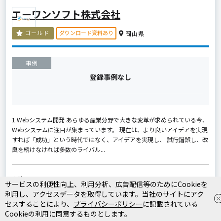
エーワンソフト株式会社
ダウンロード資料あり
ゴールド
岡山県
事例
登録事例なし
1.Webシステム開発 あらゆる産業分野で大きな変革が求められている今、
Webシステムに注目が集まっています。 現在は、より良いアイデアを実現
すれば「成功」という時代ではなく、アイデアを実現し、 試行錯誤し、改
良を続けなければ多数のライバル...
実績のある業界
サービスの利便性向上、利用分析、広告配信等のためにCookieを
製造業
IT・Webサービス
ファッション・アパレル
利用し、アクセスデータを取得しています。当社のサイトにアク
旅行・観光
スポーツ・アウトドア
飲食店・レストラン
セスすることにより、
プライバシーポリシー
に記載されている
流通・小売
歯科医院
Cookieの利用に同意するものとします。