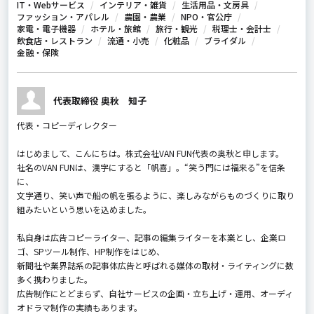
IT・Webサービス
インテリア・雑貨
生活用品・文房具
ファッション・アパレル
農園・農業
NPO・官公庁
家電・電子機器
ホテル・旅館
旅行・観光
税理士・会計士
飲食店・レストラン
流通・小売
化粧品
ブライダル
金融・保険
代表取締役 奥秋 知子
代表・コピーディレクター
はじめまして、こんにちは。株式会社VAN FUN代表の奥秋と申します。
社名のVAN FUNは、漢字にすると「帆喜」。“笑う門には福来る”を信条
に、
文字通り、笑い声で船の帆を張るように、楽しみながらものづくりに取り
組みたいという思いを込めました。
私自身は広告コピーライター、記事の編集ライターを本業とし、企業ロ
ゴ、SPツール制作、HP制作をはじめ、
新聞社や業界誌系の記事体広告と呼ばれる媒体の取材・ライティングに数
多く携わりました。
広告制作にとどまらず、自社サービスの企画・立ち上げ・運用、オーディ
オドラマ制作の実績もあります。