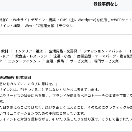
登録事例なし
・制作] ・Webサイトデザイン・構築 ・CMS（主にWordpress)を使用したWE
イン・構築 ・Web・EC運用支援 ［デジタル...
・飲料
インテリア・雑貨
生活用品・文房具
ファッション・アパレル
イ
トドア
飲食店・レストラン
流通・小売
商業施設・テーマパーク・複合施
ク
エンターテイメント
金融・保険
サービス業
専門サービス業
表取締役 相場将司
想いをカタチに、カタチに意味を。」
ザインとは、形をつくることではないと私たちは考えています。
品やサービスの背景にある想い、ブランドが伝えるべきコト——その本質を丁寧に
す。
た目を整えることではなく、想いを正しく伝えること。そのためにグラフィックがあ
いコミュニケーションのための手段だと思っています。
ライアントと対話を重ねながら、引いたり足したりを繰り返す。そうして生まれた