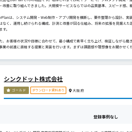
・改善に取り組んできました。大規模サービスならではの品質基準、スピード感、
urPlanは、システム開発・Web制作・アプリ開発を横断し、要件整理から設計、
はなく、運用し続けられる構成、計測と改善が回る仕組み、将来の拡張を見据えた
ます。
た、お客様の状況や目標に合わせて、最小構成で素早く立ち上げ、検証しながら磨
事業の前進に直結する提案と実装を行います。まずは課題感や理想像をお聞かせくださ
シンクドット株式会社
ダウンロード資料あり
ゴールド
大阪府
登録事例なし