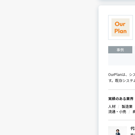
事例
OurPlan
す。既存システ
実績のある業界
人材
製造業
流通・小売
代
株