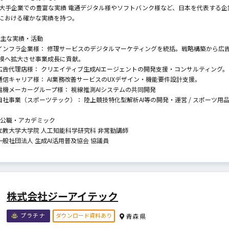
. 大手企業での豊富な実績 電通デジタル様やソフトバンク様など、日本を代表する企
における確かな実績を持つ。
 主な実績・活動
 インフラ企業様： 修理サービスのデジタルマーケティングを統括。戦略構築から広告・W
模へ拡大させ事業成長に貢献。
 広告代理店様： クリエイティブ生成AIエージェントの開発支援・コンサルティング。
 通信キャリア様： AI業務改善サービスのUXデザイン・機能要件設計支援。
 電機メーカーグループ様： 視線推測AIシステムの共同開発
 自社事業（スポーツテック）： 陸上競技特化型解析AI等の開発・運営 / スポーツ
 公職・アカデミック
 立教大学大学院 人工知能科学研究科 非常勤講師
 一般社団法人 生成AI活用普及協会 協議員
株式会社ジーアイテック
ダウンロード資料あり
プラチナ
青森県