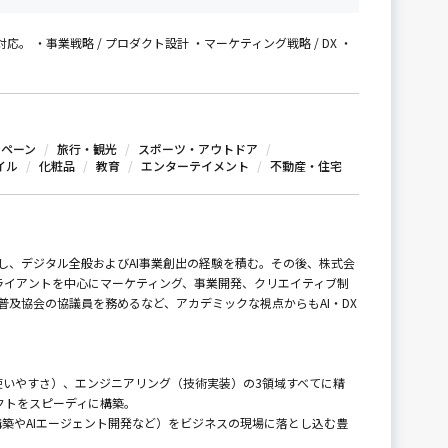
・事業戦略 / プロダクト設計 ・マーケティング戦略 / DX ・
ンペーン
旅行・観光
スポーツ・アウトドア
イル
化粧品
教育
エンターテイメント
不動産・住宅
し、デジタル全般およびAI事業創出の経験を積む。その後、株式会
ライアントを中心にマーケティング、事業開発、クリエイティブ制
普及協会の協議員を務めるなど、アカデミックな視点からもAI・DX
（使いやすさ）、エンジニアリング（技術実装）の3領域すべてに精
クトをスピーディに構築。
AG構築やAIエージェント開発など）をビジネスの現場に落とし込む豊