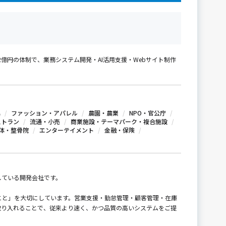
2億円の体制で、業務システム開発・AI活用支援・Webサイト制作
具
ファッション・アパレル
農園・農業
NPO・官公庁
ストラン
流通・小売
商業施設・テーマパーク・複合施設
体・整骨院
エンターテイメント
金融・保険
している開発会社です。
こと」を大切にしています。営業支援・勤怠管理・顧客管理・在庫
取り入れることで、従来より速く、かつ品質の高いシステムをご提