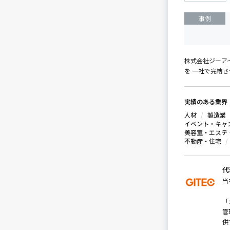
事例
株式会社ジーアイ
を 一社で完結さ
実績のある業界
人材
製造業
イベント・キャ
美容室・エステ
不動産・住宅
代
当
「
管
供