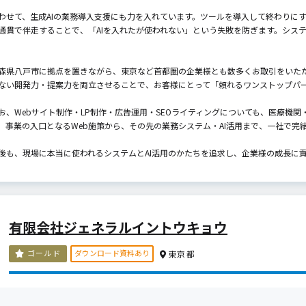
わせて、生成AIの業務導入支援にも力を入れています。ツールを導入して終わりに
通貫で伴走することで、「AIを入れたが使われない」という失敗を防ぎます。システ
。
森県八戸市に拠点を置きながら、東京など首都圏の企業様とも数多くお取引をいた
ない開発力・提案力を両立させることで、お客様にとって「頼れるワンストップパ
お、Webサイト制作・LP制作・広告運用・SEOライティングについても、医療機
。事業の入口となるWeb施策から、その先の業務システム・AI活用まで、一社で完
後も、現場に本当に使われるシステムとAI活用のかたちを追求し、企業様の成長に
有限会社ジェネラルイントウキョウ
ダウンロード資料あり
ゴールド
東京都