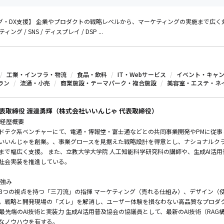
・DX支援】 企業やプロダクトの戦略レベルから、マーケティングの実施まで広く対応。 
ィング / SNS / ディスプレイ / DSP ...
工業・インフラ・物流
食品・飲料
IT・Webサービス
イベント・キャ
ラン
流通・小売
商業施設・テーマパーク・複合施設
美容室・エステ・ネ
表取締役 渡邉勇輝（株式会社いいんじゃ 代表取締役）
 経歴概要
ドテク系ベンチャーにて、電通・博報堂・富士通などとの共同事業開発やPMに従事
いいんじゃを創業。、事業グロースを見据えた戦略設計を得意とし、ナショナルク
まで幅広く支援。 また、立教大学大学院 人工知能科学研究科の講師や、生成AI活用
社会実装を推進している。
 強み
. 3つの視点を持つ「三刀流」の指揮 マーケティング（売れる仕組み）、デザイン
。戦略と開発現場の「ズレ」を解消し、ユーザー体験を損なわない高品質なプロダ
. 最先端のAI技術と実装力 生成AI活用普及協会の協議員として、最新のAI技術（R
なノウハウを有する。