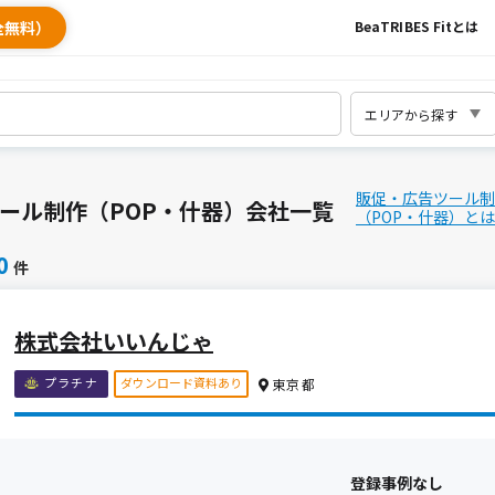
全無料）
BeaTRIBES Fitとは
販促・広告ツール制
ール制作（POP・什器）会社一覧
（POP・什器）とは
0
件
株式会社いいんじゃ
ダウンロード資料あり
プラチナ
東京都
登録事例なし