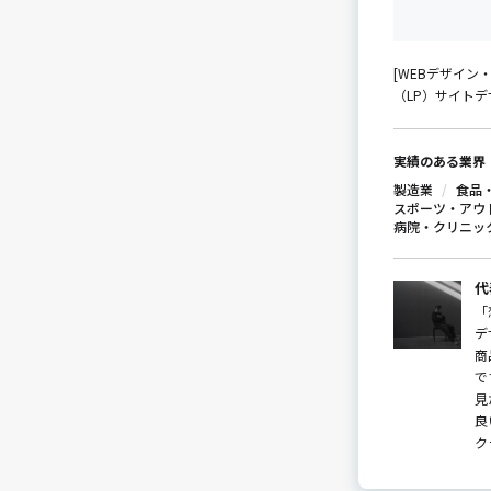
[WEBデザイン
（LP）サイトデザ
実績のある業界
製造業
食品
スポーツ・アウ
病院・クリニッ
代
「
デ
商
で
見
良
ク