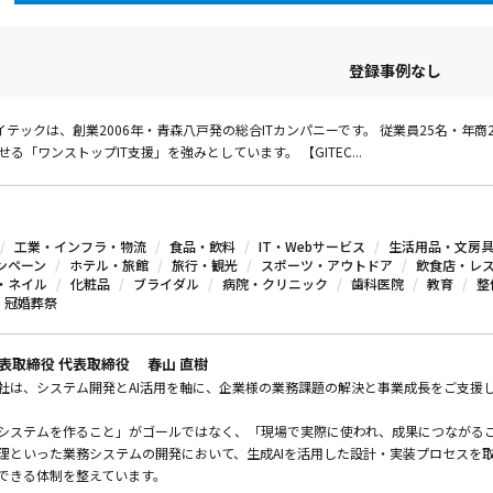
登録事例なし
テックは、創業2006年・青森八戸発の総合ITカンパニーです。 従業員25名・年商
せる「ワンストップIT支援」を強みとしています。 【GITEC...
工業・インフラ・物流
食品・飲料
IT・Webサービス
生活用品・文房
ンペーン
ホテル・旅館
旅行・観光
スポーツ・アウトドア
飲食店・レ
・ネイル
化粧品
ブライダル
病院・クリニック
歯科医院
教育
整
冠婚葬祭
表取締役 代表取締役 春山 直樹
社は、システム開発とAI活用を軸に、企業様の業務課題の解決と事業成長をご支援
システムを作ること」がゴールではなく、「現場で実際に使われ、成果につながる
理といった業務システムの開発において、生成AIを活用した設計・実装プロセスを
できる体制を整えています。