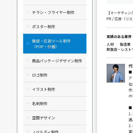
チラシ・フライヤー制作
【マーケティング
PR / 広告（リステ
ポスター制作
実績のある業界
販促・広告ツール制作
人材
製造業
（POP・什器）
飲食店・レスト
商品パッケージデザイン制作
代
■
ロゴ制作
ア
社
イラスト制作
作
の
名刺制作
■
1
空間デザイン
通
2
富
ノベルティ制作