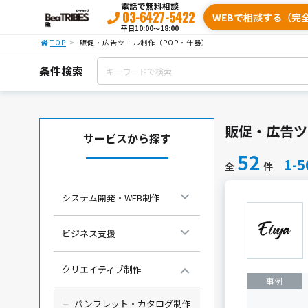
電話で無料相談
03-6427-5422
WEBで相談する（完
平日10:00〜18:00
TOP
販促・広告ツール制作（POP・什器）
条件検索
販促・広告ツ
サービスから探す
52
1-5
全
件
システム開発・WEB制作
ビジネス支援
クリエイティブ制作
事例
パンフレット・カタログ制作