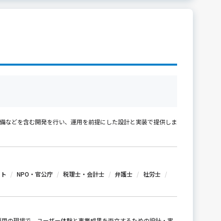
盤整備などを含む開発を行い、運用を前提にした設計と実装で提供しま
ット
NPO・官公庁
税理士・会計士
弁護士
社労士
開発・運用の現場で、ユーザー体験と事業成果を両立するための設計・実