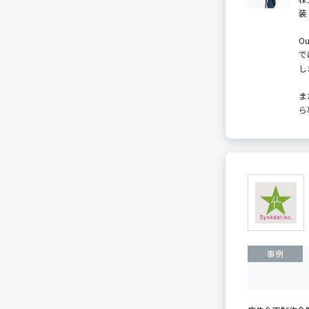
装
O
で
し
ま
ら
事例