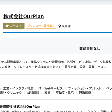
株式会社OurPlan
ダウンロード資料あり
ゴールド
東京都
登録事例なし
は、システム開発事業として、業務システムや管理画面、外部サービス連携、データ基
ムの改修・リプレイスから新規構築まで対応し、要件定義、設計、開発、テス...
工業・インフラ・物流
IT・Webサービス
ファッション・アパレル
ペ
病院・クリニック
歯科医院
教育
不動産・住宅
冠婚葬祭
表取締役 株式会社OurPlan
式会社OurPlan CTOの和田です。私はこれまでLINEヤフーにて、プロダクト