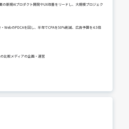
業の新規AIプロダクト開発やUX改善をリードし、大規模プロジェク
ebのPDCAを回し、半年でCPAを50%削減、広告予算を4.5倍
用品の比較メディアの企画・運営