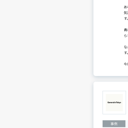
あ
気
す
青
ら
な
す
今
事例