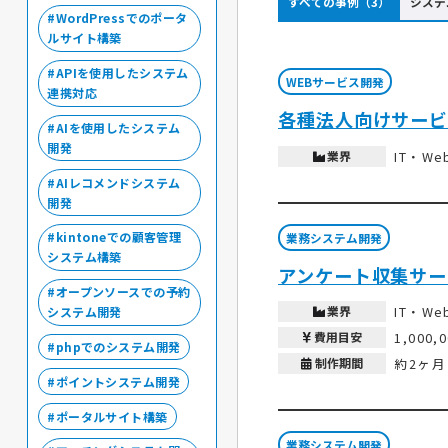
すべての事例（3）
システ
WordPressでのポータ
ルサイト構築
APIを使用したシステム
WEBサービス開発
連携対応
各種法人向けサービ
AIを使用したシステム
開発
業界
IT・W
AIレコメンドシステム
開発
kintoneでの顧客管理
業務システム開発
システム構築
アンケート収集サー
オープンソースでの予約
業界
IT・W
システム開発
費用目安
1,000,
phpでのシステム開発
制作期間
約2ヶ月
ポイントシステム開発
ポータルサイト構築
業務システム開発