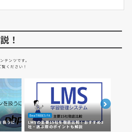
解説！
ンテンツです。
ご覧ください！
BeaTRIBES Fit
BeaTRIBE
を扱うに
LMSの主要15社を徹底比較！おすすめ3
【Ru
社・選ぶ際のポイントも解説
頼先オ