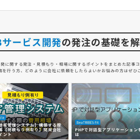
Bサービス開発
の発注の基礎を
開発
に関する発注・見積もり・相場に関するポイントをまとめた記事コ
務を行う方、どのように会社に依頼をしたらよいかお悩みの方はぜひ
Fit
BeaTRIBES Fit
顧客管理システム】構築する際
場【見積もり例有り】開発会社
PHPで対話型アプリケーション
イント
は