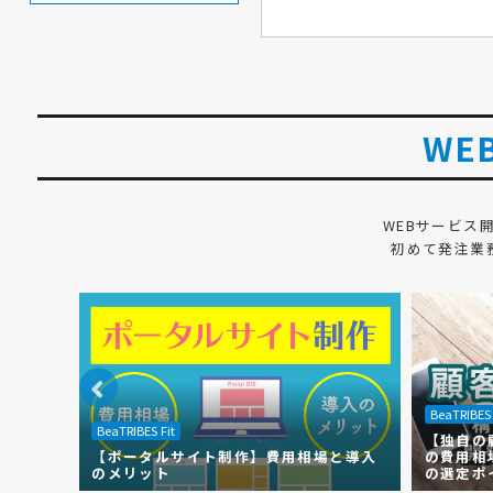
WE
WEBサービス
初めて発注業
BeaTRIBES 
BeaTRIBES Fit
【独自の
できない
【ポータルサイト制作】費用相場と導入
の費用相
！
のメリット
の選定ポ