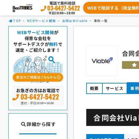
電話で無料相談
03-6427-5422
WEBで相談する（完全無
平日10:00〜18:00
TOP
WEBサービス開発
合同会社Viable
事例一覧
WEBサービス開発
が
得意な会社を
サポートデスクが
無料
で
選定・ご紹介します！
合同会
概要
サービス
事
お急ぎの方はお電話で
03-6427-5422
受付：平日10:00〜18:00
合同会社Vi
詳細から探す