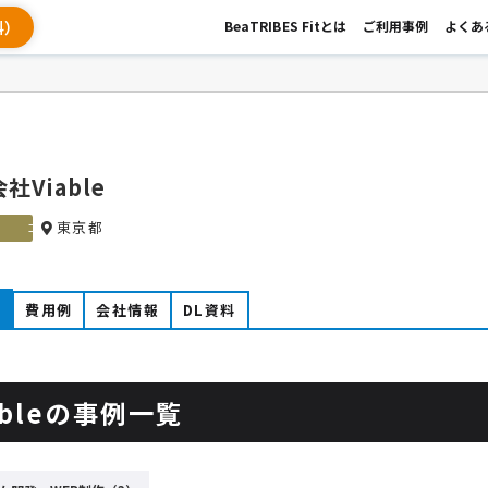
料）
BeaTRIBES Fitとは
ご利用事例
よくあ
社Viable
東京都
ゴールド
例
費用例
会社情報
DL資料
ableの事例一覧