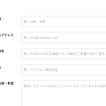
前
ルアドレス
番号
名
内容・希望