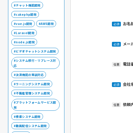
チャット機能開発
cakephp開発
お名
vue.js開発
AWS開発
必須
Laravel開発
node.js開発
メー
必須
ビデオチャットシステム開発
システム移行・リプレース対
電話
任意
応
決済機能の実装対応
会社
ラーニングシステム開発
必須
不動産管理システム開発
プラットフォームサービス開
依頼
任意
発
検索システム開発
動画配信システム開発