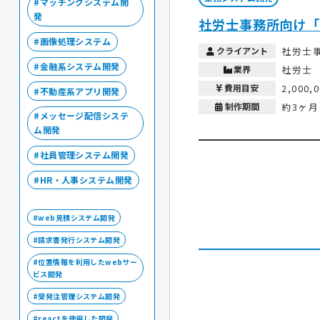
マッチングシステム開
発
社労士事務所向け「
画像処理システム
クライアント
社労士
金融系システム開発
業界
社労士
費用目安
2,000,
不動産系アプリ開発
制作期間
約3ヶ月
メッセージ配信システ
ム開発
社員管理システム開発
HR・人事システム開発
web見積システム開発
請求書発行システム開発
位置情報を利用したwebサー
ビス開発
受発注管理システム開発
reactを使用した開発