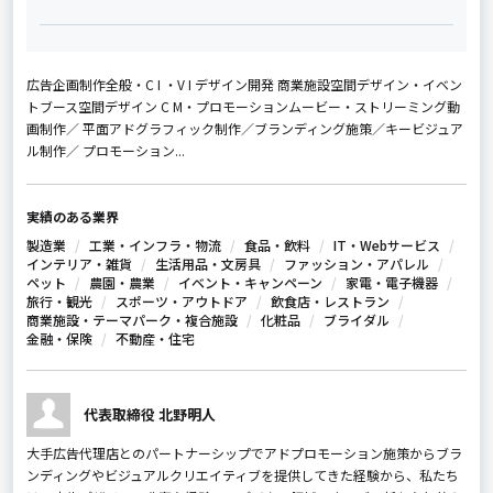
広告企画制作全般・C I ・V I デザイン開発 商業施設空間デザイン・イベン
トブース空間デザイン C M・プロモーションムービー・ストリーミング動
画制作／ 平面アドグラフィック制作／ブランディング施策／キービジュア
ル制作／ プロモーション...
実績のある業界
製造業
工業・インフラ・物流
食品・飲料
IT・Webサービス
インテリア・雑貨
生活用品・文房具
ファッション・アパレル
ペット
農園・農業
イベント・キャンペーン
家電・電子機器
旅行・観光
スポーツ・アウトドア
飲食店・レストラン
商業施設・テーマパーク・複合施設
化粧品
ブライダル
金融・保険
不動産・住宅
代表取締役 北野明人
大手広告代理店とのパートナーシップでアドプロモーション施策からブラ
ンディングやビジュアルクリエイティブを提供してきた経験から、私たち