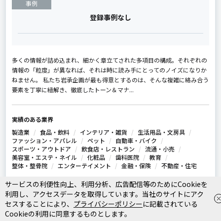
事例
登録事例なし
多くの情報が詰め込まれ、細かく章立てされた多項目の構成。それぞれの
情報の「粒度」が異なれば、それは時に読み手にとってのノイズになりか
ねません。 私たち岩承企画が最も得意とするのは、そんな複雑に絡み合う
要素を丁寧に紐解き、徹底したトーン＆マナ...
実績のある業界
製造業
食品・飲料
インテリア・雑貨
生活用品・文房具
ファッション・アパレル
ペット
自動車・バイク
スポーツ・アウトドア
飲食店・レストラン
流通・小売
美容室・エステ・ネイル
化粧品
歯科医院
教育
整体・整骨院
エンターテイメント
金融・保険
不動産・住宅
サービスの利便性向上、利用分析、広告配信等のためにCookieを
利用し、アクセスデータを取得しています。当社のサイトにアク
代表取締役 岩本 実
セスすることにより、
プライバシーポリシー
に記載されている
Cookieの利用に同意するものとします。
一枚岩（ROCK）の4つの約束