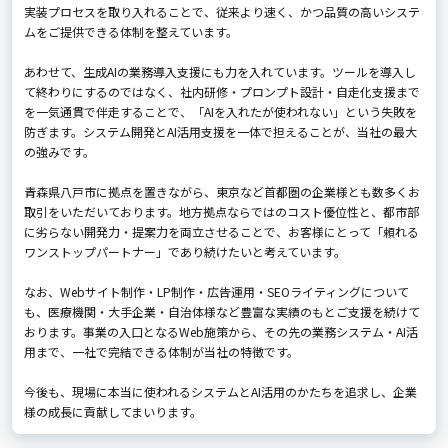
実装プロセスを取り入れることで、従来より速く、かつ品質の高いシステ
ムをご提供できる体制を整えています。
あわせて、生成AIの業務導入支援にも力を入れています。ツールを導入し
て終わりにするのではなく、社内研修・プロンプト設計・自走化支援まで
を一気通貫で伴走することで、「AIを入れたが使われない」という失敗を
防ぎます。システム開発とAI活用支援を一体で担えることが、当社の最大
の強みです。
青森県八戸市に拠点を置きながら、東京など首都圏の企業様とも数多くお
取引をいただいております。地方拠点ならではのコスト優位性と、都市部
に劣らない開発力・提案力を両立させることで、お客様にとって「頼れる
ワンストップパートナー」であり続けたいと考えています。
なお、Webサイト制作・LP制作・広告運用・SEOライティングについて
も、医療機関・大手企業・自治体様など豊富な実績のもとご支援を続けて
おります。事業の入口となるWeb施策から、その先の業務システム・AI活
用まで、一社で完結できる体制が当社の特徴です。
今後も、現場に本当に使われるシステムとAI活用のかたちを追求し、企業
様の成長に貢献してまいります。