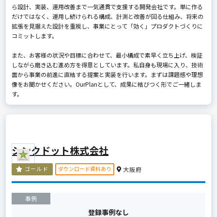
ら設計、実装、運用改善まで一気通貫で支援する開発会社です。単に作る
だけではなく、運用し続けられる構成、計測と改善が回る仕組み、将来の
拡張を見据えた設計を重視し、事業にとって「効く」プロダクトづくりに
コミットします。
また、お客様の状況や目標に合わせて、最小構成で素早く立ち上げ、検証
しながら磨き込む進め方を得意としています。私自身も現場に入り、技術
面から事業の前進に直結する提案と実装を行います。まずは課題感や理想
像をお聞かせください。OurPlanとして、成果に結びつく形でご一緒しま
す。
シンクドット株式会社
ダウンロード資料あり
ゴールド
大阪府
事例
登録事例なし