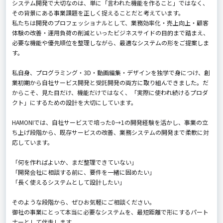
システム開発で大切なのは、単に「言われた機能を作ること」ではなく、
その背景にある事業課題を正しく捉えることだと考えています。
私たちは開発のプロフェッショナルとして、業務効率化・売上向上・顧客
体験の改善・運用負荷の削減といったビジネスサイドの目的まで踏まえ、
必要な機能や優先順位を整理しながら、最適なシステムの形をご提案しま
す。
私自身、プログラミング・3D・動画編集・デザインを独学で身につけ、創
業初期から自社サービス開発と受託開発の両方に取り組んできました。だ
からこそ、見た目だけ、機能だけではなく、「実際に使われ続けるプロダ
クト」にするための設計を大切にしています。
HAMONIでは、自社サービスで培った0→1の開発経験を活かし、事業の立
ち上げ段階から、既存サービスの改善、業務システムの開発まで柔軟に対
応しています。
「何を作ればよいか、まだ整理できていない」
「開発会社に相談する前に、要件を一緒に固めたい」
「長く使えるシステムとして設計したい」
そのような段階から、ぜひお気軽にご相談ください。
御社の事業にとって本当に必要なシステムを、最短距離で形にするパート
ナーとして伴走します。