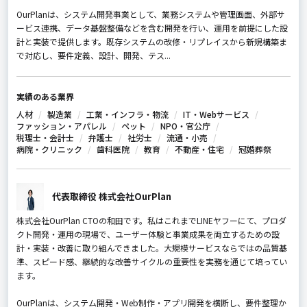
OurPlanは、システム開発事業として、業務システムや管理画面、外部サ
ービス連携、データ基盤整備などを含む開発を行い、運用を前提にした設
計と実装で提供します。既存システムの改修・リプレイスから新規構築ま
で対応し、要件定義、設計、開発、テス...
実績のある業界
人材
製造業
工業・インフラ・物流
IT・Webサービス
ファッション・アパレル
ペット
NPO・官公庁
税理士・会計士
弁護士
社労士
流通・小売
病院・クリニック
歯科医院
教育
不動産・住宅
冠婚葬祭
代表取締役 株式会社OurPlan
株式会社OurPlan CTOの和田です。私はこれまでLINEヤフーにて、プロダ
クト開発・運用の現場で、ユーザー体験と事業成果を両立するための設
計・実装・改善に取り組んできました。大規模サービスならではの品質基
準、スピード感、継続的な改善サイクルの重要性を実務を通じて培ってい
ます。
OurPlanは、システム開発・Web制作・アプリ開発を横断し、要件整理か