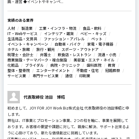
画・運営 ◆イベントやキャンペ...
実績のある業界
人材
製造業
工業・インフラ・物流
食品・飲料
IT・Webサービス
インテリア・雑貨
ベビー・キッズ
生活用品・文房具
ファッション・アパレル
ペット
イベント・キャンペーン
自動車・バイク
家電・電子機器
ホテル・旅館
旅行・観光
スポーツ・アウトドア
税理士・会計士
弁護士
飲食店・レストラン
流通・小売
商業施設・テーマパーク・複合施設
美容室・エステ・ネイル
化粧品
ブライダル
病院・クリニック
歯科医院
教育
整体・整骨院
エンターテイメント
不動産・住宅
冠婚葬祭
サービス業
専門サービス業
通信
印刷業
代表取締役 池田 博昭
初めまして、JOY FOR JOY Work Biz株式会社 代表取締役の池田博昭と申
します。
弊社は、IT事業とプロモーション事業、2つの柱を軸に、事業を展開して
おります。お客様の要望や課題に対して、親身に解決、サポート出来るよ
うに心掛けており、新たな価値創出に挑戦しています。
IT事業については、Java、PHP等のオープン系言語をはじめ、組込み、汎