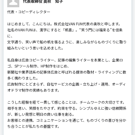
代表取締役 奥秋 知子
代表・コピーディレクター
はじめまして、こんにちは。株式会社VAN FUN代表の奥秋と申します。
社名のVAN FUNは、漢字にすると「帆喜」。“笑う門には福来る”を信条
に、
文字通り、笑い声で船の帆を張るように、楽しみながらものづくりに取り
組みたいという思いを込めました。
私自身は広告コピーライター、記事の編集ライターを本業とし、企業ロ
ゴ、SPツール制作、HP制作をはじめ、
新聞社や業界誌系の記事体広告と呼ばれる媒体の取材・ライティングに数
多く携わりました。
広告制作にとどまらず、自社サービスの企画・立ち上げ・運用、オーディ
オドラマ制作の実績もあります。
こうした経験を経て一貫して感じることは、チームワークの大切さです。
相手を思い、笑顔をたやさず、約束を守る。シンプルゆえに強い信頼関係
が、新しい発想と明日の良い仕事を創る――。
お客様との連携、コミュニケーションを通じて、ものづくりの喜びを分か
ち合うことが私たちの基盤です。