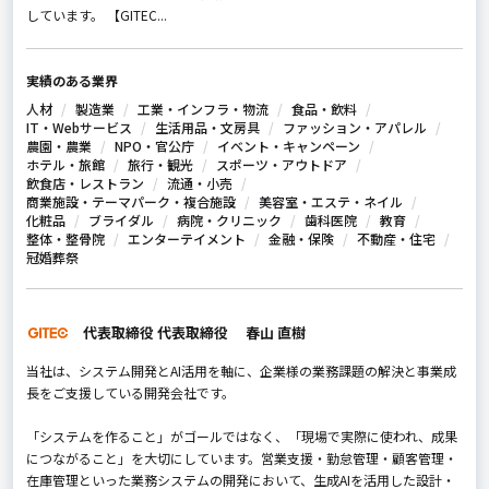
しています。 【GITEC...
実績のある業界
人材
製造業
工業・インフラ・物流
食品・飲料
IT・Webサービス
生活用品・文房具
ファッション・アパレル
農園・農業
NPO・官公庁
イベント・キャンペーン
ホテル・旅館
旅行・観光
スポーツ・アウトドア
飲食店・レストラン
流通・小売
商業施設・テーマパーク・複合施設
美容室・エステ・ネイル
化粧品
ブライダル
病院・クリニック
歯科医院
教育
整体・整骨院
エンターテイメント
金融・保険
不動産・住宅
冠婚葬祭
代表取締役 代表取締役 春山 直樹
当社は、システム開発とAI活用を軸に、企業様の業務課題の解決と事業成
長をご支援している開発会社です。
「システムを作ること」がゴールではなく、「現場で実際に使われ、成果
につながること」を大切にしています。営業支援・勤怠管理・顧客管理・
在庫管理といった業務システムの開発において、生成AIを活用した設計・