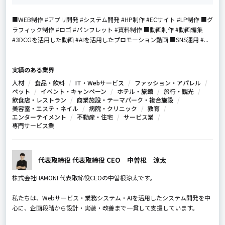
■WEB制作 #アプリ開発 #システム開発 #HP制作 #ECサイト #LP制作 ■グ
ラフィック制作 #ロゴ #パンフレット #資料制作 ■動画制作 #動画編集
#3DCGを活用した動画 #AIを活用したプロモーション動画 ■SNS運用 #...
実績のある業界
人材
食品・飲料
IT・Webサービス
ファッション・アパレル
ペット
イベント・キャンペーン
ホテル・旅館
旅行・観光
飲食店・レストラン
商業施設・テーマパーク・複合施設
美容室・エステ・ネイル
病院・クリニック
教育
エンターテイメント
不動産・住宅
サービス業
専門サービス業
代表取締役 代表取締役 CEO 中曽根 涼太
株式会社HAMONI 代表取締役CEOの中曽根涼太です。
私たちは、Webサービス・業務システム・AIを活用したシステム開発を中
心に、企画段階から設計・実装・改善まで一貫して支援しています。