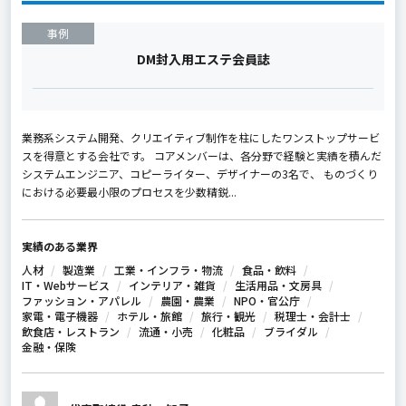
事例
DM封入用エステ会員誌
業務系システム開発、クリエイティブ制作を柱にしたワンストップサービ
スを得意とする会社です。 コアメンバーは、各分野で経験と実績を積んだ
システムエンジニア、コピーライター、デザイナーの3名で、 ものづくり
における必要最小限のプロセスを少数精鋭...
実績のある業界
人材
製造業
工業・インフラ・物流
食品・飲料
IT・Webサービス
インテリア・雑貨
生活用品・文房具
ファッション・アパレル
農園・農業
NPO・官公庁
家電・電子機器
ホテル・旅館
旅行・観光
税理士・会計士
飲食店・レストラン
流通・小売
化粧品
ブライダル
金融・保険