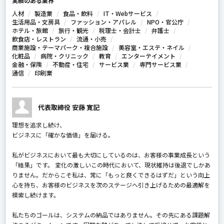
実績のある業界
人材
製造業
食品・飲料
IT・Webサービス
生活用品・文房具
ファッション・アパレル
NPO・官公庁
ホテル・旅館
旅行・観光
税理士・会計士
弁護士
飲食店・レストラン
流通・小売
商業施設・テーマパーク・複合施設
美容室・エステ・ネイル
化粧品
病院・クリニック
教育
エンターテイメント
金融・保険
不動産・住宅
サービス業
専門サービス業
通信
印刷業
代表取締役 安藤 寛記
理想を追求し続け、
ビジネスに「確かな価値」を届ける。
私がビジネスにおいて最も大切にしているのは、お客様の事業成長という
「結果」です。 変化の激しいこの時代において、現状維持は後退でしかあ
りません。だからこそ私は、常に「もっと良くできるはずだ」という向上
心を持ち、お客様のビジネスを次のステージへ引き上げるための最適解を
模索し続けます。
私たちのゴールは、システムの納品ではありません。その先にある課題解