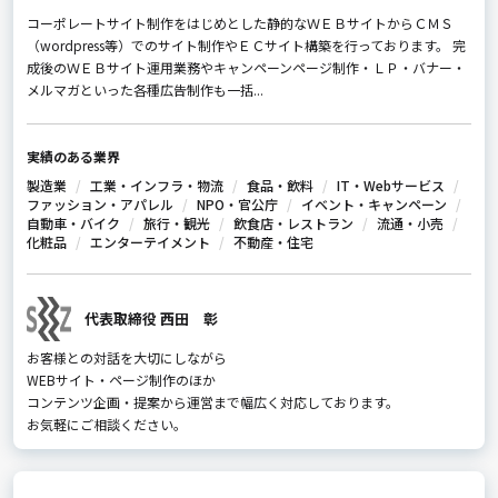
コーポレートサイト制作をはじめとした静的なＷＥＢサイトからＣＭＳ
（wordpress等）でのサイト制作やＥＣサイト構築を行っております。 完
成後のＷＥＢサイト運用業務やキャンペーンページ制作・ＬＰ・バナー・
メルマガといった各種広告制作も一括...
実績のある業界
製造業
工業・インフラ・物流
食品・飲料
IT・Webサービス
ファッション・アパレル
NPO・官公庁
イベント・キャンペーン
自動車・バイク
旅行・観光
飲食店・レストラン
流通・小売
化粧品
エンターテイメント
不動産・住宅
代表取締役 西田 彰
お客様との対話を大切にしながら
WEBサイト・ページ制作のほか
コンテンツ企画・提案から運営まで幅広く対応しております。
お気軽にご相談ください。