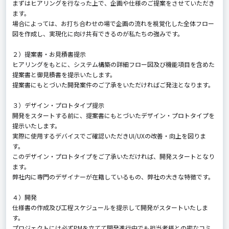
まずはヒアリングを行なった上で、企画や仕様のご提案をさせていただき
ます。
場合によっては、お打ち合わせの場で企画の流れを視覚化した全体フロー
図を作成し、実現化に向け共有できるのが私たちの強みです。
２）提案書・お見積書提示
ヒアリングをもとに、システム構築の詳細フロー図及び機能項目を含めた
提案書と御見積書を提示いたします。
提案書にもとづいた開発案件のご了承をいただければご発注となります。
３）デザイン・プロトタイプ提示
開発をスタートする前に、提案書にもとづいたデザイン・プロトタイプを
提示いたします。
実際に使用するデバイスでご確認いただきUI/UXの改善・向上を図りま
す。
このデザイン・プロトタイプをご了承いただければ、開発スタートとなり
ます。
弊社内に専門のデザイナーが在籍しているもの、弊社の大きな特徴です。
４）開発
仕様書の作成及び工程スケジュールを提示して開発がスタートいたしま
す。
プロジェクトには必ずPMを立てて開発進行中でも担当者様との密なコミ