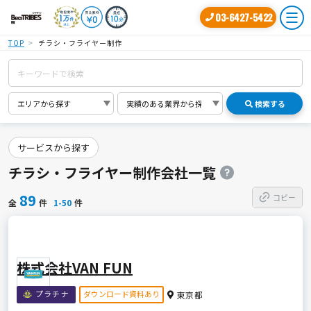
03-6427-5422
TOP
チラシ・フライヤー制作
検索する
サービスから探す
チラシ・フライヤー制作会社一覧
89
コピー
全
件
1-50
件
株式会社VAN FUN
ダウンロード資料あり
プラチナ
東京都