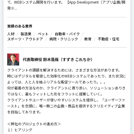
て、WEBシステム開発を行います。 【App Development（アプリ企画/開
発※...
実績のある業界
人材
製造業
ペット
自動車・バイク
スポーツ・アウトドア
病院・クリニック
教育
不動産・住宅
代表取締役 鈴木是哉（すずき これちか）
クライアントの課題を解決するためには、さまざまな方法があります。
時にはデジタルを駆使した効率化のWEBシステムであったり、また状況に
よっては、人と人を結ぶリアルな販促ツールであったり。。。
何が最善の方法なのか、クライアントに寄り添い、ソリューションありき
ではなく、最もフィットした形をフラットに提案していく。
クライアントやユーザーが使いやすいシステムを提供し、「ユーザーファ
ースト」を念頭に、唯一無二の企画・商品を提供するクリエイティブ企業
を目指しております。
＜弊社のプロジェクトの進め方＞
１）ヒアリング