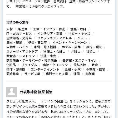
デザイン、アニメーション動画、営業資料、企業・商品ブランディングま
で、【事業拡大に必要なクリエイティブ...
実績のある業界
人材
製造業
工業・インフラ・物流
食品・飲料
IT・Webサービス
インテリア・雑貨
ベビー・キッズ
生活用品・文房具
ファッション・アパレル
ペット
農園・農業
NPO・官公庁
イベント・キャンペーン
自動車・バイク
家電・電子機器
ホテル・旅館
旅行・観光
スポーツ・アウトドア
税理士・会計士
弁護士
社労士
飲食店・レストラン
流通・小売
商業施設・テーマパーク・複合施設
美容室・エステ・ネイル
化粧品
ブライダル
病院・クリニック
歯科医院
教育
整体・整骨院
エンターテイメント
金融・保険
不動産・住宅
冠婚葬祭
サービス業
専門サービス業
通信
印刷業
代表取締役 篠原 新治
タビュラは創業以来、「デザインの民主化」をミッションに、誰もが質の
高いデザインの恩恵を享受できる社会を目指してまいりました。デジタル
技術が劇的な進化を遂げる今、私たちはバルテスグループの一員として、
グループの強みである「品質への徹底したこだわり」と、私たちの「UXデ