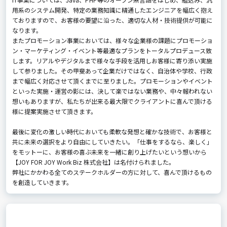
用系のシステム開発、特定の業務知識に精通したエンジニアを幅広く抱え
ておりますので、お客様の要望に沿った、適切な人材・技術提供が可能に
なります。
またプロモーション事業においては、様々な企業様の課題にプロモーショ
ン・マーケティング・イベント等最適なプランをトータルプロデュース致
します。リアルやデジタルまで様々な手段を活用しお客様に寄り添い実施
して参りました。その甲斐あって企業だけではなく、自治体や学校、行政
まで幅広く対応させて頂くまでに至りました。プロモーションやイベント
といった実施・運営の影には、決して楽ではない業務や、中々報われない
想いもありますが、私たちが出来る最大限でクライアントに喜んで頂ける
様に提案実施させて頂きます。
最後に変化の激しい時代においても柔軟な発想と確かな技術で、お客様と
共に未来の選択をより自由にしていきたい。「仕事をするなら、楽しく」
をモットーに、お客様の喜ぶ未来を一緒に創り上げたいという想いから
【JOY FOR JOY Work Biz 株式会社】は名付けられました。
弊社にかかわる全てのステークホルダーの方に対して、喜んで頂けるもの
を創造していきます。