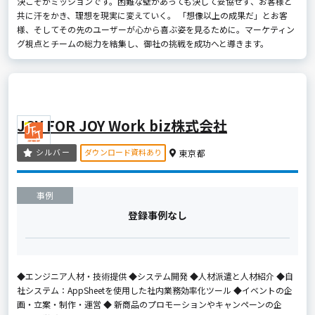
決こそがミッションです。困難な壁があっても決して妥協せず、お客様と
共に汗をかき、理想を現実に変えていく。 「想像以上の成果だ」とお客
様、そしてその先のユーザーが心から喜ぶ姿を見るために。マーケティン
グ視点とチームの総力を結集し、御社の挑戦を成功へと導きます。
JOY FOR JOY Work biz株式会社
ダウンロード資料あり
シルバー
東京都
事例
登録事例なし
◆エンジニア人材・技術提供 ◆システム開発 ◆人材派遣と人材紹介 ◆自
社システム：AppSheetを使用した社内業務効率化ツール ◆イベントの企
画・立案・制作・運営 ◆ 新商品のプロモーションやキャンペーンの企