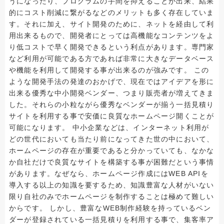
うになったり、プログラムの手間を抑えることが出来、結果
的にコスト削減に繋がるなどのメリットも多く存在していま
す。それに加え、サイト開発のために、ネットを経由して利
用出来るもので、開発者にとっては高機能なコンテンツをよ
り低コストで早く開発できるという利点があります。専門家
など利用が可能である方であれば非常に大きなデータベース
や機能を利用して開発する事が出来るのが強みです。 この
ような開発手法の発達のおかげで、現在ではアイデアを形に
出来る優秀な中小開発ベンダー、つまり販売者が増えてきま
した。それらの小粒ながら優秀なベンダーが揃う一括見積り
サイトを利用する事で安価に良質なホームページ開くことが
可能になります。 中小企業などは、インターネット利用が
どの世代においても当たり前になってきた世の中において、
ホームページの存在が重要であると分かっていても、なかな
か自社だけで良質なサイトを構築する事が困難だという事情
があります。なぜなら、ホームページ作成にはWEB APIを
導入する以上の知識を要するため、知識豊富な人材がいない
限り自社のみでホームページを制作することは極めて難しい
からです。 しかし、豊富なWEB制作経験を持っているベン
ダーが登録されている一括見積りを利用する事で、集客率ア