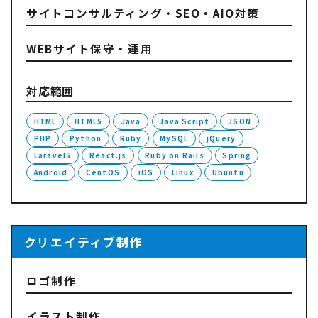
サイトコンサルティング・SEO・AIO対策
WEBサイト保守・運用
対応範囲
HTML
HTML5
Java
Java Script
JSON
PHP
Python
Ruby
MySQL
jQuery
Laravel5
React.js
Ruby on Rails
Spring
Android
CentOS
iOS
Linux
Ubuntu
クリエイティブ制作
ロゴ制作
イラスト制作