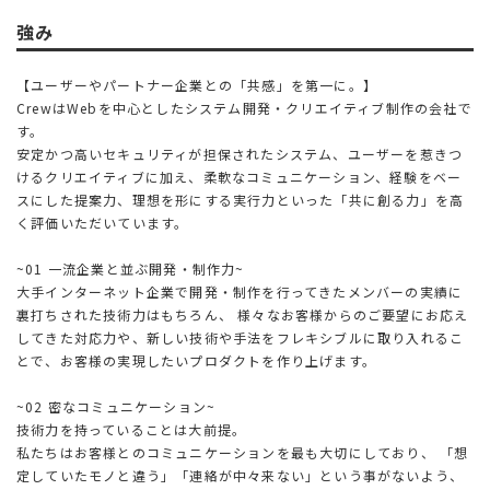
強み
【ユーザーやパートナー企業との「共感」を第一に。】
CrewはWebを中心としたシステム開発・クリエイティブ制作の会社で
す。
安定かつ高いセキュリティが担保されたシステム、ユーザーを惹きつ
けるクリエイティブに加え、柔軟なコミュニケーション、経験をベー
スにした提案力、理想を形にする実行力といった「共に創る力」を高
く評価いただいています。
~01 一流企業と並ぶ開発・制作力~
大手インターネット企業で開発・制作を行ってきたメンバーの実績に
裏打ちされた技術力はもちろん、 様々なお客様からのご要望にお応え
してきた対応力や、新しい技術や手法をフレキシブルに取り入れるこ
とで、お客様の実現したいプロダクトを作り上げます。
~02 密なコミュニケーション~
技術力を持っていることは大前提。
私たちはお客様とのコミュニケーションを最も大切にしており、 「想
定していたモノと違う」「連絡が中々来ない」という事がないよう、