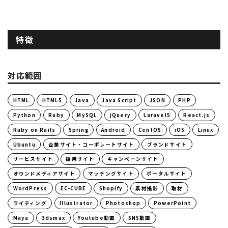
特徴
対応範囲
HTML
HTML5
Java
Java Script
JSON
PHP
Python
Ruby
MySQL
jQuery
Laravel5
React.js
Ruby on Rails
Spring
Android
CentOS
iOS
Linux
Ubuntu
企業サイト・コーポレートサイト
ブランドサイト
サービスサイト
採用サイト
キャンペーンサイト
オウンドメディアサイト
マッチングサイト
ポータルサイト
WordPress
EC-CUBE
Shopify
素材撮影
取材
ライティング
Illustrator
Photoshop
PowerPoint
Maya
3dsmax
Youtube動画
SNS動画