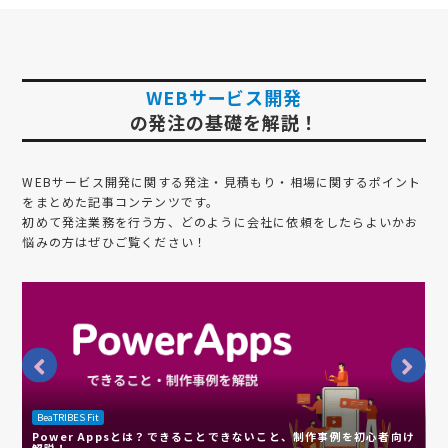
WEBサービス開発
の発注の基礎を解説！
WEBサービス開発
に関する発注・見積もり・相場に関するポイント
をまとめた記事コンテンツです。
初めて発注業務を行う方、どのように会社に依頼をしたらよいかお
悩みの方はぜひご覧ください！
BeaTRIBES Fit
B
Power Appsとは？できることできないこと、制作事例を初心者向け
解説！
W