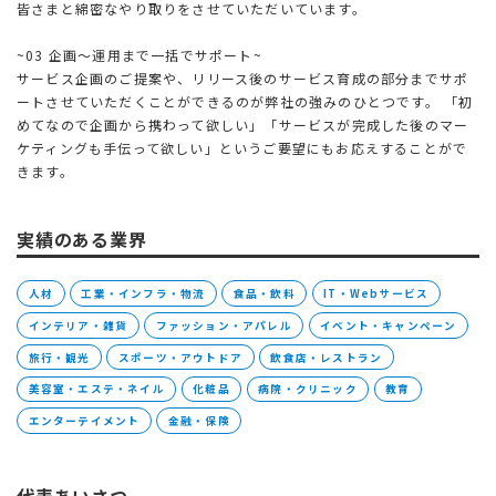
皆さまと綿密なやり取りをさせていただいています。
~03 企画〜運用まで一括でサポート~
サービス企画のご提案や、リリース後のサービス育成の部分までサポ
ートさせていただくことができるのが弊社の強みのひとつです。 「初
めてなので企画から携わって欲しい」「サービスが完成した後のマー
ケティングも手伝って欲しい」というご要望にもお応えすることがで
きます。
実績のある業界
人材
工業・インフラ・物流
食品・飲料
IT・Webサービス
インテリア・雑貨
ファッション・アパレル
イベント・キャンペーン
旅行・観光
スポーツ・アウトドア
飲食店・レストラン
美容室・エステ・ネイル
化粧品
病院・クリニック
教育
エンターテイメント
金融・保険