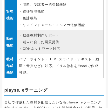
・問題、受講者一括登録機能
管理
・進捗管理機能
機能
・集計機能
・リマインドメール・メルマガ送信機能
・動画教材制作サポート
動画
・端末に合った画質提供
機能
・CDNネットワーク対応
教材
パワーポイント・HTMLスライド・テキスト・動
作成
画・音声などに対応。ドリル教材をExcelで作成
機能
可能。
playse. eラーニング
自社で作成した教材を配信したいならplayse. eラーニング
がおすすめです。3,000レッスンを追加料金なしで利用し放