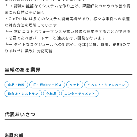
└→ 認識の齟齬なくシステムを作り上げ、課題解決のための改善や提
案にも自然と手が届く
・GinTrickには多くのシステム開発実績があり、様々な事例への最適
な対応方法を理解しています
└→ 常にコストパフォーマンスが高い最適な提案をすることができる
・必要であればパートナーと連携を行い開発を行います
└→ タイトなスケジュールへの対応や、QCD(品質、費用、納期)のす
りあわせに柔軟に対応可能
実績のある業界
食品・飲料
IT・Webサービス
ペット
イベント・キャンペーン
飲食店・レストラン
化粧品
エンターテイメント
代表あいさつ
米原宏郎