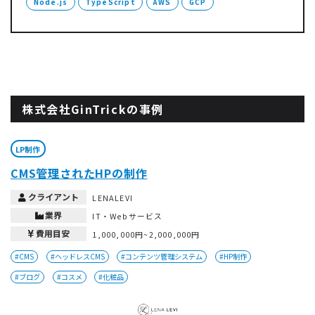
Node.js
TypeScript
AWS
GCP
株式会社GinTrickの事例
LP制作
CMS管理されたHPの制作
クライアント
LENALEVI
業界
IT・Webサービス
費用目安
1,000,000円~2,000,000円
#CMS
#ヘッドレスCMS
#コンテンツ管理システム
#HP制作
#ブログ
#コスメ
#化粧品