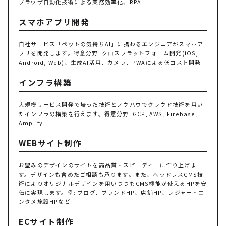
ブラウザ自動化技術による業務効率化、RPA
スマホアプリ開発
自社サービス「ペットの気持ちAI」に携わるエンジニアがスマホア
プリを開発します。得意分野: クロスプラットフォーム開発(iOS,
Android, Web)、生成AI活用、カメラ、PWAによる低コスト開発
インフラ構築
大規模サービス開発で培った技術とノウハウでクラウド技術を用い
たインフラの構築を行えます。得意分野: GCP, AWS, Firebase,
Amplify
WEBサイト制作
お望みのデザインのサイトを高品質・スピーディーに作り上げま
す。デザインも含めたご相談も承ります。また、ヘッドレスCMS技
術によりオリジナルデザインを用いつつもCMS機能が使えるHPを安
価に実現します。例: ブログ、ブランドHP、店舗HP、レジャー・エ
ンタメ施設HPなど
ECサイト制作