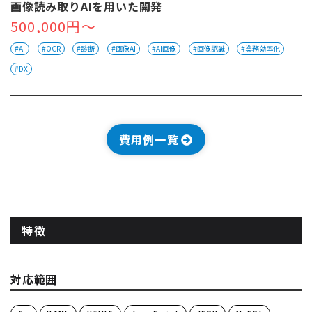
画像読み取りAIを用いた開発
500,000円～
#AI
#OCR
#診断
#画像AI
#AI画像
#画像認識
#業務効率化
#DX
費用例一覧
特徴
対応範囲