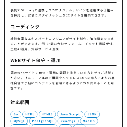
裏側でShopifyと連携しつつオリジナルデザインを適用する仕組み
を採用し、安価にスタイリッシュなECサイトを構築できます。
コーディング
経験豊富なエキスパートエンジニアがサイト制作に追加機能を加え
ることができます。例: お問い合わせフォーム、チャット相談受付、
生成AI活用、外部サービス連携
WEBサイト保守・運用
既存Webサイトの保守・運用に問題を抱えている方もぜひご相談く
ださい。リニューアルのご相談やヘッドレスCMSの導入によりお客
様自信で手軽にコンテンツを管理できるように作り変えることも可
能です。
対応範囲
Go
HTML
HTML5
Java Script
JSON
MySQL
PostgreSQL
React.js
Mac OS