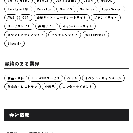
Go
HTML
HTML5
Java Script
JSON
MySQL
PostgreSQL
React.js
Mac OS
Node.js
TypeScript
AWS
GCP
企業サイト・コーポレートサイト
ブランドサイト
サービスサイト
採用サイト
キャンペーンサイト
オウンドメディアサイト
マッチングサイト
WordPress
Shopify
実績のある業界
食品・飲料
IT・Webサービス
ペット
イベント・キャンペーン
飲食店・レストラン
化粧品
エンターテイメント
会社情報