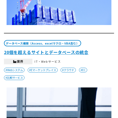
データベース構築（Access、excelマクロ・VBA含む）
20個を超えるサイトとデータベースの統合
業界
IT・Webサービス
#Webシステム
#Eマーケットプレイス
#クラウド
#EC
#比較サービス