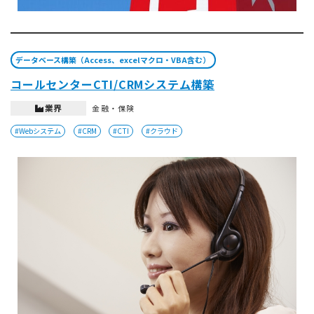
データベース構築（Access、excelマクロ・VBA含む）
コールセンターCTI/CRMシステム構築
業界
金融・保険
#Webシステム
#CRM
#CTI
#クラウド