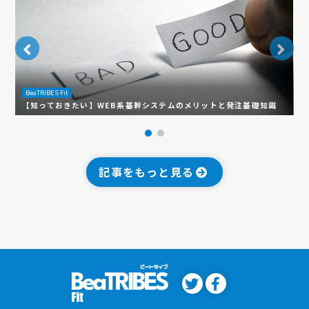
B
BeaTRIBES Fit
ロ
【知っておきたい】WEB系基幹システムのメリットと発注基礎知識
ト
記事をもっと見る