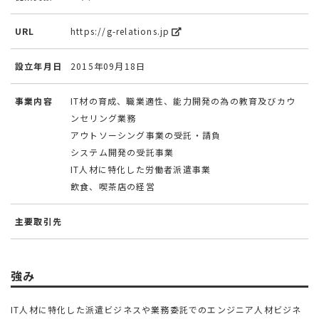
URL
https://g-relations.jp
設立年月日
2015年09月18日
事業内容
IT材の育成、職業適性、能力開発の為の教育及びカウ
ンセリング業務
アウトソーシング事業の受託・請負
システム開発の受託事業
IT人材に特化した労働者派遣事業
飲食、喫茶店の経営
主要取引先
強み
IT人材に特化した派遣ビジネスや業務委託でのエンジニア人材ビジネ