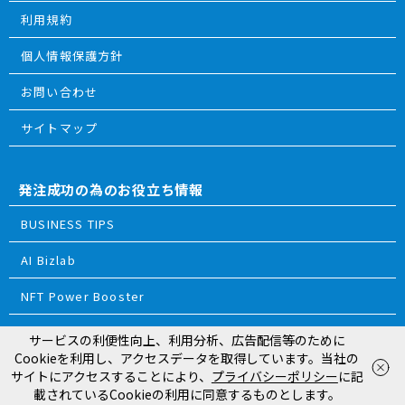
利用規約
個人情報保護方針
お問い合わせ
サイトマップ
発注成功の為のお役立ち情報
BUSINESS TIPS
AI Bizlab
NFT Power Booster
サービスの利便性向上、利用分析、広告配信等のために
© 2018 ReTRIBES Inc.
Cookieを利用し、アクセスデータを取得しています。当社の
お電話
で相談
WEB
から相談
サイトにアクセスすることにより、
プライバシーポリシー
に記
平日10:00〜18:00
載されているCookieの利用に同意するものとします。