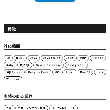
特徴
対応範囲
C#
HTML
Java
Java Script
JSON
PHP
Python
Ruby
MySQL
Oracle Database
PostgreSQL
SQLServer
Ruby on Rails
iOS
Linux
Mac OS
UNIX
Windows
実績のある業界
人材
工業・インフラ・物流
IT・Webサービス