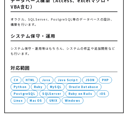
データベース構築（Access、excelマクロ・
VBA含む）
オラクル、SQLServer、PostgreSQL等のデータベースの設計、
構築を行います。
システム保守・運用
システム保守・運用等はもちろん、システムの修正や追加開発など
も行います。
対応範囲
C#
HTML
Java
Java Script
JSON
PHP
Python
Ruby
MySQL
Oracle Database
PostgreSQL
SQLServer
Ruby on Rails
iOS
Linux
Mac OS
UNIX
Windows