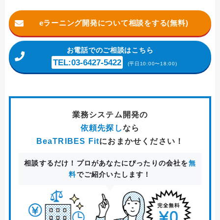
eラーニング開発について相談をする(無料)
お電話
でのご相談はこちら
TEL:03-6427-5422
(平日10:00〜18:00)
業務システム開発
の
依頼先探し
なら
BeaTRIBES Fit
におまかせください！
相談するだけ！プロがあなたにぴったりの会社を
無
料
でご紹介いたします！