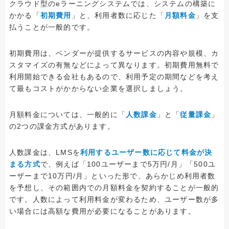
クラウド型のeラーニングシステムでは、システムの構築に
かかる「
初期費用
」と、利用者数に応じた「
月額料金
」を支
払うことが一般的です。
初期費用は、ベンダーが提供するサービスの内容や規模、カ
スタマイズの有無などによって異なります。初期費用無料で
利用開始できる会社もあるので、利用予定の期間などを考え
て最もコストがかからない企業を選択しましょう。
月額料金については、一般的に「
人数課金
」と「
従量課金
」
の2つの課金方式があります。
人数課金は、LMSを
利用するユーザー数に応じて料金が決
まる方式
で、例えば「100ユーザーまで5万円/月」「500ユ
ーザーまで10万円/月」といった形で、あらかじめ利用者数
を予想し、その範囲内での月額料金を契約することが一般的
です。人数によって利用料金が変わるため、ユーザー数が多
い場合には高額な費用が必要になることがあります。