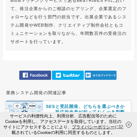
BtoBマッチングサービスであるBeaTRIBES Fitにおい
て、発注企業からのご相談のヒアリング、企業選定のフ
ォローなどを行う部門の担当です。出展企業であるシス
テム開発やWEB制作、クリエイティブ制作会社ともコ
ミュニケーションを取りながら、年間数百件の受発注の
サポートを行っています。
業務システム開発の関連記事
SESと受託開発、どちらを選ぶべきか
――発注担当者が知っておくべき判断
サービスの利便性向上、利用分析、広告配信等のために
基準
Cookieを利用し、アクセスデータを取得しています。当社の
お電話
で相談
WEB
から相談
サイトにアクセスすることにより、
プライバシーポリシー
に記
平日10:00〜18:00
載されているCookieの利用に同意するものとします。