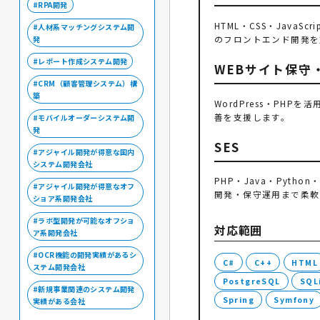
RPA開発
HTML・CSS・Java
人材系マッチングシステム開
のフロントエンド開発を
発
レポート作成システム開発
WEBサイト保守
CRM（顧客管理システム）構
築
WordPress・P
善を支援します。
モバイルオーダーシステム開
発
SES
アジャイル開発が得意な国内
システム開発会社
PHP・Java・Pyth
アジャイル開発が得意なオフ
開発・保守運用まで柔軟
ショア系開発会社
ラボ型開発が可能なオフショ
対応範囲
ア系開発会社
OCR機能の開発実績があるシ
C#
C++
HTML
ステム開発会社
PostgreSQL
SQL
新規事業関連のシステム開発
Spring
Symfony
実績がある会社