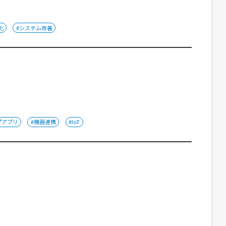
化
#システム改善
プアプリ
#機器連携
#IoT