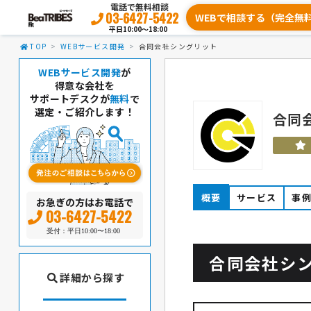
電話で無料相談
03-6427-5422
WEBで相談する（完全無
平日10:00〜18:00
TOP
WEBサービス開発
合同会社シングリット
WEBサービス開発
が
得意な会社を
サポートデスクが
無料
で
選定・ご紹介します！
合同
概要
サービス
事
お急ぎの方はお電話で
03-6427-5422
受付：平日10:00〜18:00
合同会社シ
詳細から探す