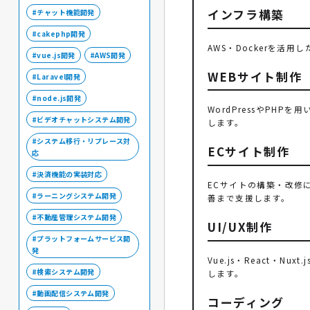
インフラ構築
チャット機能開発
cakephp開発
AWS・Dockerを
vue.js開発
AWS開発
WEBサイト制作
Laravel開発
node.js開発
WordPressやPH
ビデオチャットシステム開発
します。
システム移行・リプレース対
ECサイト制作
応
決済機能の実装対応
ECサイトの構築・改修
ラーニングシステム開発
善まで支援します。
不動産管理システム開発
UI/UX制作
プラットフォームサービス開
発
Vue.js・React
検索システム開発
します。
動画配信システム開発
コーディング