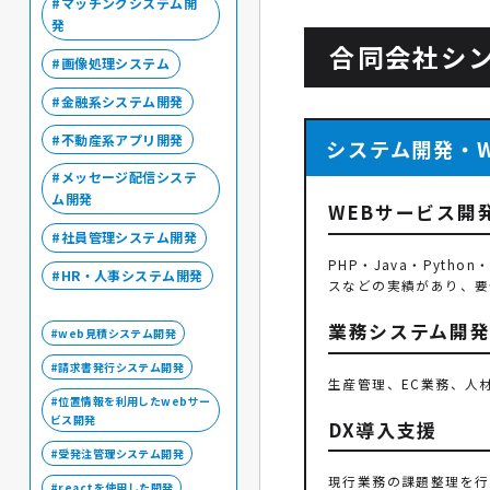
マッチングシステム開
発
合同会社シ
画像処理システム
金融系システム開発
不動産系アプリ開発
システム開発・
メッセージ配信システ
ム開発
WEBサービス開
社員管理システム開発
PHP・Java・Pytho
HR・人事システム開発
スなどの実績があり、要
業務システム開
web見積システム開発
請求書発行システム開発
生産管理、EC業務、人
位置情報を利用したwebサー
ビス開発
DX導入支援
受発注管理システム開発
現行業務の課題整理を行
reactを使用した開発