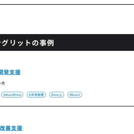
ングリットの事例
ス開発支援
小売
#WordPress
#決済連携
#Vue.js
#React
改善支援