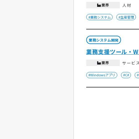
業界
人材
#業務システム
#生産管理
業務システム開発
業務支援ツール・Wi
業界
サービ
#Windowsアプリ
#C#
#