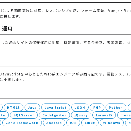
Scriptによる画面実装に対応。レスポンシブ対応、フォーム実装、Vue.js・
支援します。
・運用
HPを活用したWebサイトの保守運用に対応。機能追加、不具合修正、表示改善
on・JavaScriptを中心としたWeb系エンジニアが参画可能です。業務シス
に支援します。
HTML5
Java
Java Script
JSON
PHP
Python
ite
SQLServer
CodeIgniter
jQuery
Laravel5
mona
Zend Framework
Android
iOS
Linux
Windows
N