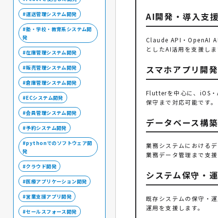
AI開発・導入支
運送管理システム開発
塾・学校・教育系システム開
発
Claude API・O
としたAI活用を支援しま
在庫管理システム開発
スマホアプリ開
販売管理システム開発
倉庫管理システム開発
Flutterを中心に、
ECシステム開発
保守まで対応可能です。
会員管理システム開発
データベース構築（
予約システム開発
pythonでのソフトウェア開
業務システムにおけるデータ
発
業務データ管理まで支援
クラウド開発
システム保守・
医療アプリケーション開発
営業支援アプリ開発
既存システムの保守・運
運用を支援します。
セールスフォース開発