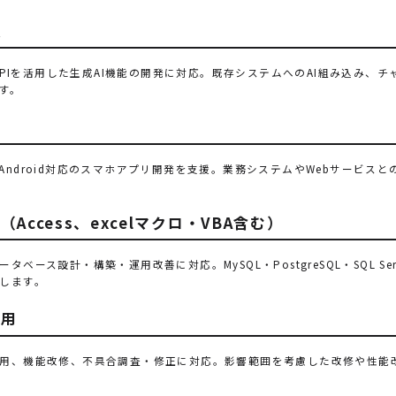
援
penAI APIを活用した生成AI機能の開発に対応。既存システムへのAI組み
す。
発
iOS・Android対応のスマホアプリ開発を支援。業務システムやWebサー
Access、excelマクロ・VBA含む）
ベース設計・構築・運用改善に対応。MySQL・PostgreSQL・SQL Se
します。
運用
用、機能改修、不具合調査・修正に対応。影響範囲を考慮した改修や性能