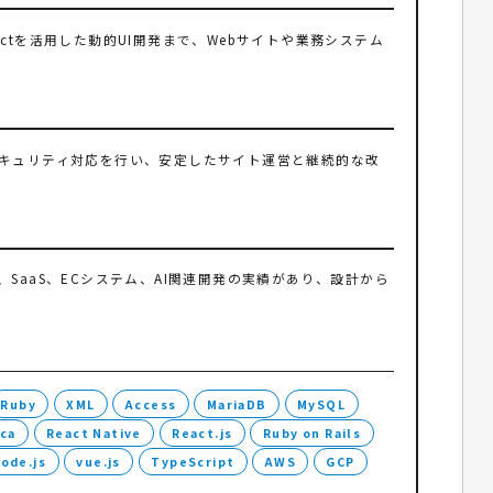
Reactを活用した動的UI開発まで、Webサイトや業務システム
、セキュリティ対応を行い、安定したサイト運営と継続的な改
テム、SaaS、ECシステム、AI関連開発の実績があり、設計から
Ruby
XML
Access
MariaDB
MySQL
ca
React Native
React.js
Ruby on Rails
ode.js
vue.js
TypeScript
AWS
GCP