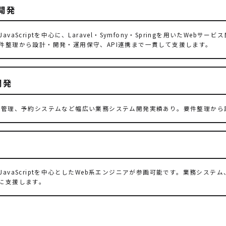
開発
n・JavaScriptを中心に、Laravel・Symfony・Springを用いたW
件整理から設計・開発・運用保守、API連携まで一貫して支援します。
開発
材管理、予約システムなど幅広い業務システム開発実績あり。要件整理から
on・JavaScriptを中心としたWeb系エンジニアが参画可能です。業務シス
に支援します。