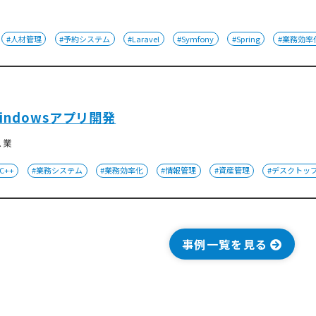
#人材管理
#予約システム
#Laravel
#Symfony
#Spring
#業務効率
ndowsアプリ開発
ス業
C++
#業務システム
#業務効率化
#情報管理
#資産管理
#デスクトッ
事例一覧を見る