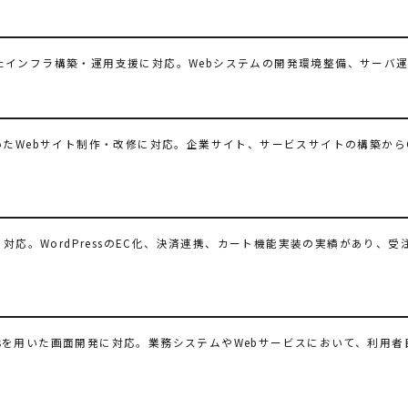
活用したインフラ構築・運用支援に対応。Webシステムの開発環境整備、サー
Pを用いたWebサイト制作・改修に対応。企業サイト、サービスサイトの構築か
に対応。WordPressのEC化、決済連携、カート機能実装の実績があり、
・Nuxt.jsを用いた画面開発に対応。業務システムやWebサービスにおいて、