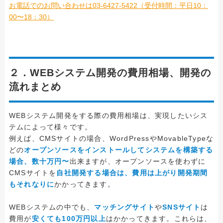
お電話でのお問い合わせは03-6427-5422（受付時間：平日10：
00〜18：30）
２．WEBシステム開発の費用相場、開発の
流れまとめ
WEBシステム開発をする際の費用相場は、実現したいシス
テムによって様々です。
例えば、CMSサイトの場合、WordPressやMovableTypeな
どの
オープンソースをインストールしてシステムを構築する
場合、数十万円〜
出来ますが、オープンソースを使わずに
CMSサイトを
自社開発する場合は、費用は上がり開発期間
もそれなりに
かかってきます。
WEBシステムの中でも、
マッチングサイト
や
SNSサイト
は
費用が
安くても100万円以上
はかかってきます。これらは、