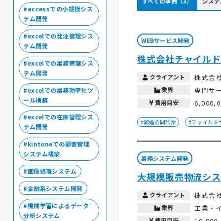
すべての事例（3）
システ
accessでの小規模シス
テム開発
excelでの発注管理シス
WEBサービス開発
テム開発
株式会社チャイルド
excelでの業務管理シス
テム開発
クライアント
株式会
業界
専門サ
excelでの業務効率化ツ
ール構築
費用目安
6,000,
excelでの在庫管理シス
#離婚の問診票
#チャイルド
テム開発
kintoneでの顧客管理
システム構築
業務システム開発
画像処理システム
大規模販売物流シス
金融系システム開発
クライアント
株式会
機械学習によるデータ
業界
工業・
分析システム
費用目安
10,000