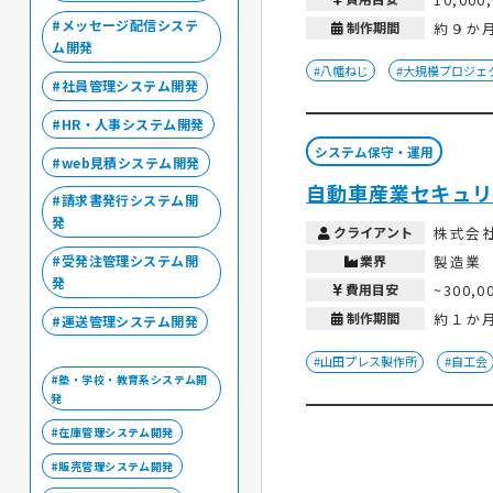
メッセージ配信システ
制作期間
約９か
ム開発
#八幡ねじ
#大規模プロジェ
社員管理システム開発
HR・人事システム開発
システム保守・運用
web見積システム開発
自動車産業セキュリ
請求書発行システム開
発
クライアント
株式会
受発注管理システム開
業界
製造業
発
費用目安
~300,0
制作期間
約１か
運送管理システム開発
#山田プレス製作所
#自工会
塾・学校・教育系システム開
発
在庫管理システム開発
販売管理システム開発