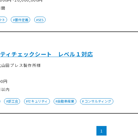
月間
クト
#要件定義
#SES
ティチェックシート レベル１対応
社山田プレス製作所様
00円
月以内
#部工会
#セキュリティ
#自動車産業
# コンサルティング
1