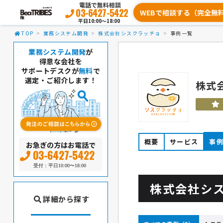
電話で無料相談
03-6427-5422
WEBで相談する（完全無
平日10:00〜18:00
TOP
業務システム開発
株式会社シスクラッチョ
事例一覧
業務システム開発
が
得意な会社を
サポートデスクが
無料
で
選定・ご紹介します！
株式
概要
サービス
事
お急ぎの方はお電話で
03-6427-5422
受付：平日10:00〜18:00
株式会社シ
詳細から探す