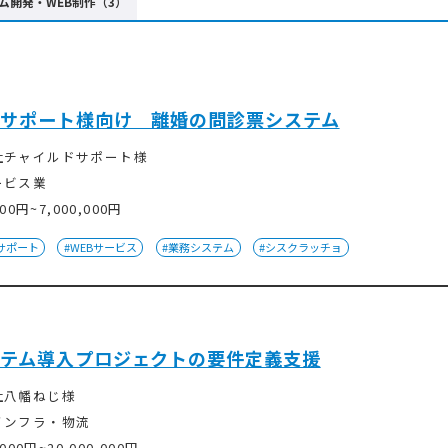
ム開発・WEB制作（3）
サポート様向け 離婚の問診票システム
社チャイルドサポート様
ービス業
000円~7,000,000円
サポート
#WEBサービス
#業務システム
#シスクラッチョ
テム導入プロジェクトの要件定義支援
社八幡ねじ様
インフラ・物流
,000円~20,000,000円