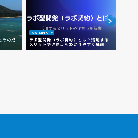
BeaTRIBES Fit
BeaTRIBE
とその成
ラボ型開発（ラボ契約）とは？活用する
エクス
メリットや注意点をわかりやすく解説
用する