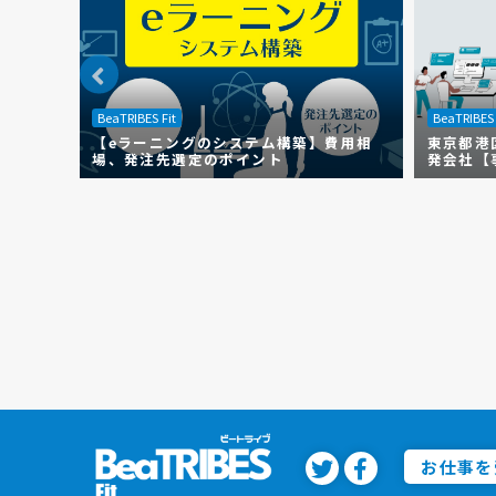
BeaTRIBES Fit
BeaTRIBES 
【eラーニングのシステム構築】費用相
東京都港
場、発注先選定のポイント
発会社【
お仕事を