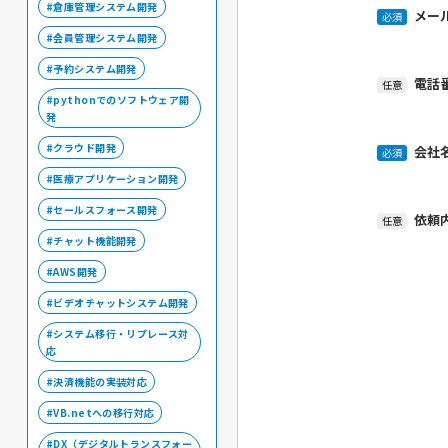
倉庫管理システム開発
メー
必須
会員管理システム開発
予約システム開発
電話
任意
pythonでのソフトウェア開
発
クラウド開発
会社
必須
医療アプリケーション開発
セールスフォース開発
依頼
任意
チャット機能開発
AWS開発
ビデオチャットシステム開発
システム移行・リプレース対
応
決済機能の実装対応
VB.netへの移行対応
DX（デジタルトランスフォー