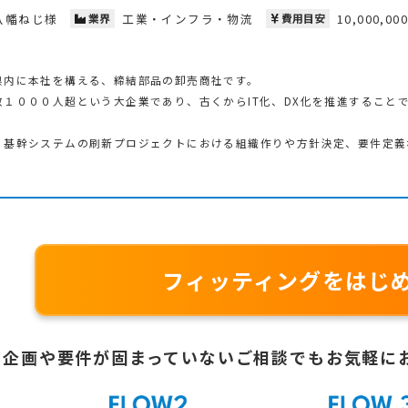
八幡ねじ様
業界
工業・インフラ・物流
費用目安
10,000,00
県内に本社を構える、締結部品の卸売商社です。
１０００人超という大企業であり、古くからIT化、DX化を推進すること
、基幹システムの刷新プロジェクトにおける組織作りや方針決定、要件定義
フィッティングをはじ
企画や要件が固まっていないご相談でも
お気軽に