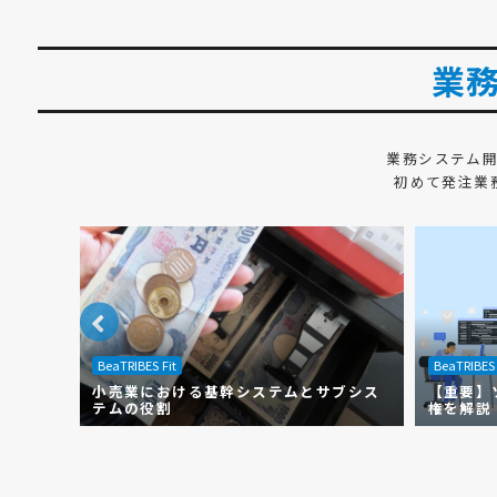
業
業務システム
初めて発注業
BeaTRIBES Fit
BeaTRIBES 
レーシ
小売業における基幹システムとサブシス
【重要】
て解説
テムの役割
権を解説