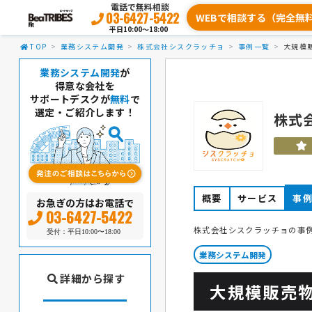
電話で無料相談
03-6427-5422
WEBで相談する（完全無
平日10:00〜18:00
TOP
業務システム開発
株式会社シスクラッチョ
事例一覧
大規模
業務システム開発
が
得意な会社を
サポートデスクが
無料
で
選定・ご紹介します！
株式
概要
サービス
事
お急ぎの方はお電話で
03-6427-5422
株式会社シスクラッチョの事
受付：平日10:00〜18:00
業務システム開発
詳細から探す
大規模販売