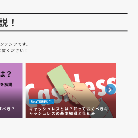
説！
ンテンツです。
ご覧ください！
BeaTRIBES Fit
BeaTRIBE
すべき？
キャッシュレスとは？知っておくべきキ
【シス
ャッシュレスの基本知識と仕組み
の選び