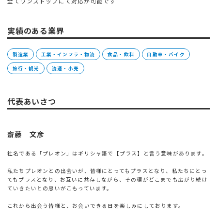
全てワンストップにて対応が可能です
実績のある業界
製造業
工業・インフラ・物流
食品・飲料
自動車・バイク
旅行・観光
流通・小売
代表あいさつ
齋藤 文彦
社名である「プレオン」はギリシャ語で【プラス】と言う意味があります。
私たちプレオンとの出会いが、皆様にとってもプラスとなり、私たちにとっ
てもプラスとなり、お互いに共存しながら、その環がどこまでも広がり続け
ていきたいとの思いがこもっています。
これから出会う皆様と、お会いできる日を楽しみにしております。