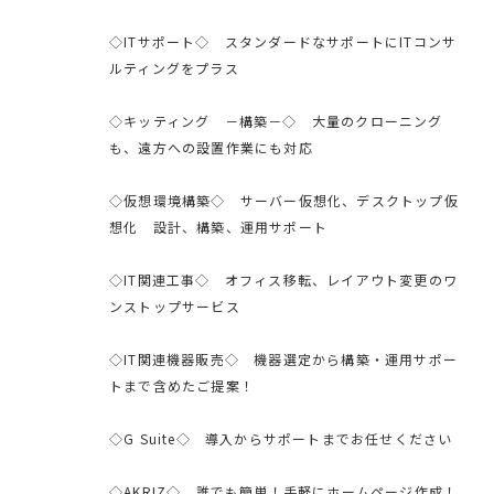
◇ITサポート◇ スタンダードなサポートにITコンサ
ルティングをプラス
◇キッティング －構築－◇ 大量のクローニング
も、遠方への設置作業にも対応
◇仮想環境構築◇ サーバー仮想化、デスクトップ仮
想化 設計、構築、運用サポート
◇IT関連工事◇ オフィス移転、レイアウト変更のワ
ンストップサービス
◇IT関連機器販売◇ 機器選定から構築・運用サポー
トまで含めたご提案！
◇G Suite◇ 導入からサポートまでお任せください
◇AKRIZ◇ 誰でも簡単！手軽にホームページ作成！