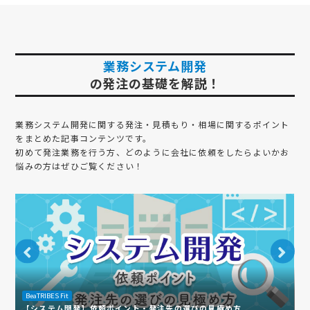
業務システム開発
の発注の基礎を解説！
業務システム開発
に関する発注・見積もり・相場に関するポイント
をまとめた記事コンテンツです。
初めて発注業務を行う方、どのように会社に依頼をしたらよいかお
悩みの方はぜひご覧ください！
BeaTRIBES Fit
B
【システム開発】依頼ポイント・発注先の選びの見極め方
病