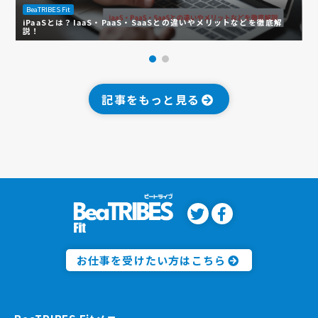
BeaTRIBES Fit
B
iPaaSとは？IaaS・PaaS・SaaSとの違いやメリットなどを徹底解
フ
説！
を
記事をもっと見る
お仕事を受けたい方はこちら