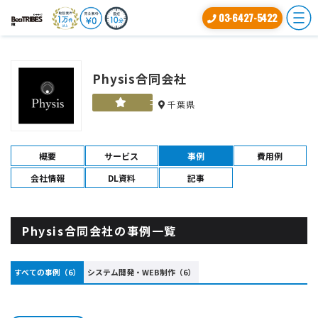
03-6427-5422
Physis合同会社
ゴールド
千葉県
概要
サービス
事例
費用例
会社情報
DL資料
記事
Physis合同会社の事例一覧
すべての事例（6）
システム開発・WEB制作（6）