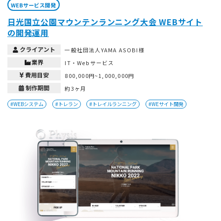
WEBサービス開発
日光国立公園マウンテンランニング大会 WEBサイト
の開発運用
クライアント
一般社団法人YAMA ASOBI様
業界
IT・Webサービス
費用目安
800,000円~1,000,000円
制作期間
約3ヶ月
#WEBシステム
#トレラン
#トレイルランニング
#WEサイト開発