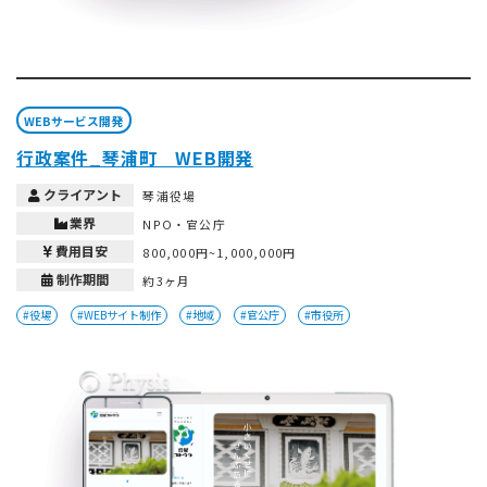
WEBサービス開発
行政案件_琴浦町 WEB開発
クライアント
琴浦役場
業界
NPO・官公庁
費用目安
800,000円~1,000,000円
制作期間
約3ヶ月
#役場
#WEBサイト制作
#地域
#官公庁
#市役所