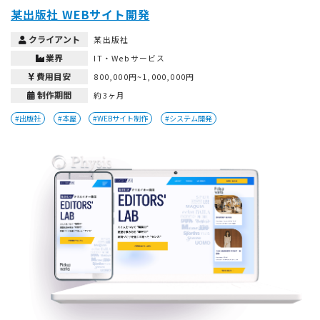
某出版社 WEBサイト開発
クライアント
某出版社
業界
IT・Webサービス
費用目安
800,000円~1,000,000円
制作期間
約3ヶ月
#出版社
#本屋
#WEBサイト制作
#システム開発