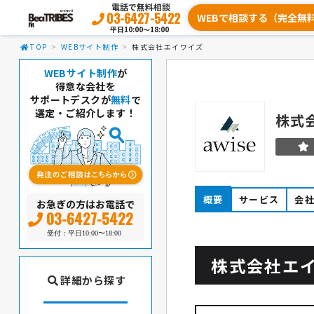
電話で無料相談
03-6427-5422
WEBで相談する（完全無
平日10:00〜18:00
TOP
WEBサイト制作
株式会社エイワイズ
WEBサイト制作
が
得意な会社を
サポートデスクが
無料
で
選定・ご紹介します！
株式
概要
サービス
会
お急ぎの方はお電話で
03-6427-5422
受付：平日10:00〜18:00
株式会社エ
詳細から探す