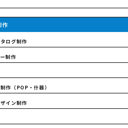
制作
カタログ制作
ヤー制作
制作（POP・什器）
デザイン制作