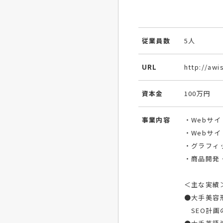
従業員数
5人
URL
http://awi
資本金
100万円
事業内容
・Webサ
・Webサ
・グラフィ
・商品開発
＜主な実績
●大手美容
SEO計画