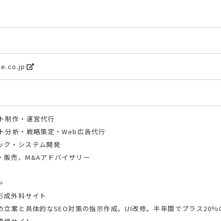
se.co.jp
イト制作・運営代行
イト分析・戦略策定・Web広告代行
ック・システム開発
・販売、M&Aアドバイザリー
＞
形成外科サイト
の立案と具体的なSEO対策の指示作成。UI改修。半年間でプラス20