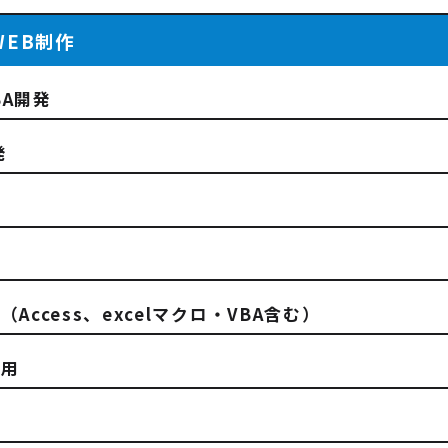
WEB制作
BA開発
発
発
発
Access、excelマクロ・VBA含む）
運用