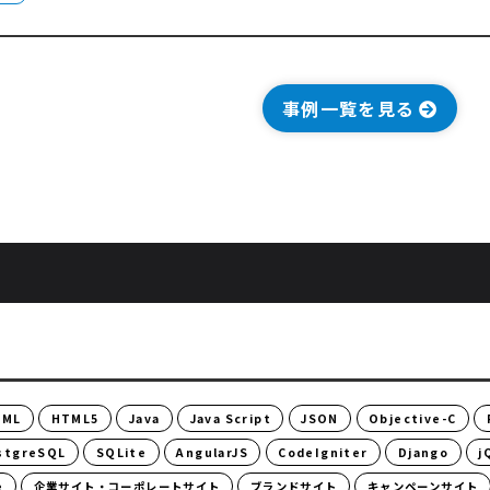
事例一覧を見る
TML
HTML5
Java
Java Script
JSON
Objective-C
stgreSQL
SQLite
AngularJS
CodeIgniter
Django
j
e
企業サイト・コーポレートサイト
ブランドサイト
キャンペーンサイト