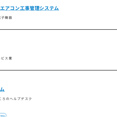
エアコン工事管理システム
電子機器
ービス業
ム
こころのヘルプデスク
ress