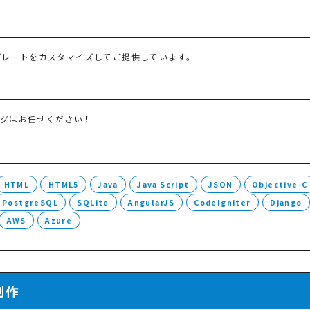
テンプレートをカスタマイズしてご提供しています。
ングはお任せください！
HTML
HTML5
Java
Java Script
JSON
Objective-C
PostgreSQL
SQLite
AngularJS
CodeIgniter
Django
AWS
Azure
制作