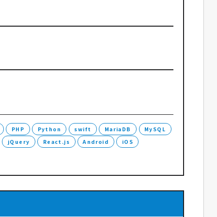
PHP
Python
swift
MariaDB
MySQL
jQuery
React.js
Android
iOS