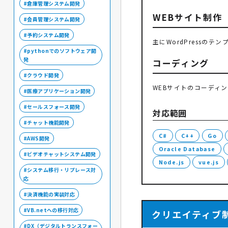
倉庫管理システム開発
WEBサイト制作
会員管理システム開発
予約システム開発
主にWordPressの
pythonでのソフトウェア開
発
コーディング
クラウド開発
WEBサイトのコーディ
医療アプリケーション開発
セールスフォース開発
対応範囲
チャット機能開発
C#
C++
Go
AWS開発
Oracle Database
ビデオチャットシステム開発
Node.js
vue.js
システム移行・リプレース対
応
決済機能の実装対応
VB.netへの移行対応
クリエイティブ
DX（デジタルトランスフォー