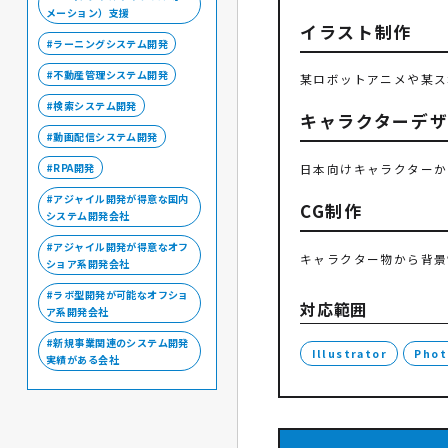
メーション）支援
イラスト制作
ラーニングシステム開発
不動産管理システム開発
某ロボットアニメや某ス
検索システム開発
キャラクターデ
動画配信システム開発
日本向けキャラクターか
RPA開発
アジャイル開発が得意な国内
CG制作
システム開発会社
アジャイル開発が得意なオフ
キャラクター物から背景
ショア系開発会社
ラボ型開発が可能なオフショ
対応範囲
ア系開発会社
新規事業関連のシステム開発
Illustrator
Phot
実績がある会社