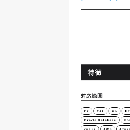
特徴
対応範囲
C#
C++
Go
H
Oracle Database
Po
vue.js
AWS
Azur