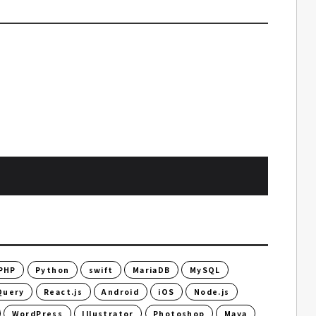
PHP
Python
swift
MariaDB
MySQL
Query
React.js
Android
iOS
Node.js
WordPress
Illustrator
Photoshop
Maya