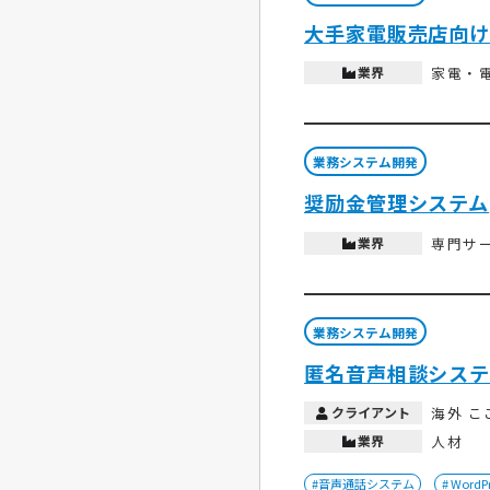
大手家電販売店向け
業界
家電・
業務システム開発
奨励金管理システム
業界
専門サ
業務システム開発
匿名音声相談システ
クライアント
海外 
業界
人材
#音声通話システム
# WordP