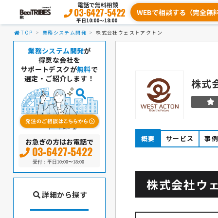
電話で無料相談
03-6427-5422
WEBで相談する（完全無
平日10:00〜18:00
TOP
業務システム開発
株式会社ウェストアクトン
業務システム開発
が
得意な会社を
サポートデスクが
無料
で
選定・ご紹介します！
株式
概要
サービス
事
お急ぎの方はお電話で
03-6427-5422
受付：平日10:00〜18:00
株式会社ウ
詳細から探す