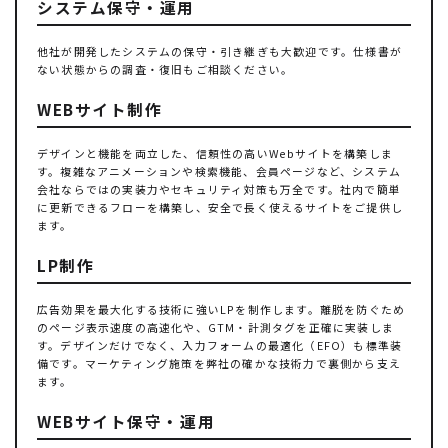
システム保守・運用
他社が開発したシステムの保守・引き継ぎも大歓迎です。仕様書が
ない状態からの調査・復旧もご相談ください。
WEBサイト制作
デザインと機能を両立した、信頼性の高いWebサイトを構築しま
す。複雑なアニメーションや検索機能、会員ページなど、システム
会社ならではの実装力やセキュリティ対策も万全です。社内で簡単
に更新できるフローを構築し、安全で長く使えるサイトをご提供し
ます。
LP制作
広告効果を最大化する技術に強いLPを制作します。離脱を防ぐため
のページ表示速度の高速化や、GTM・計測タグを正確に実装しま
す。デザインだけでなく、入力フォームの最適化（EFO）も標準装
備です。マーケティング施策を弊社の確かな技術力で裏側から支え
ます。
WEBサイト保守・運用