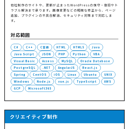
他社制作のサイトや、更新が止まったWordPressの保守・復旧やト
ラブル解決まで承ります。画像変更などの軽微な修正から、ページ
追加、プラグインの不具合解消、セキュリティ対策まで対応しま
す。
対応範囲
C#
C++
C言語
HTML
HTML5
Java
Java Script
JSON
PHP
Python
VBA
Visual Basic
Access
MySQL
Oracle Database
PostgreSQL
.NET
AngularJS
React.js
Spring
CentOS
iOS
Linux
Ubuntu
UNIX
Windows
Node.js
vue.js
TypeScript
AWS
GCP
Microsoft365
クリエイティブ制作