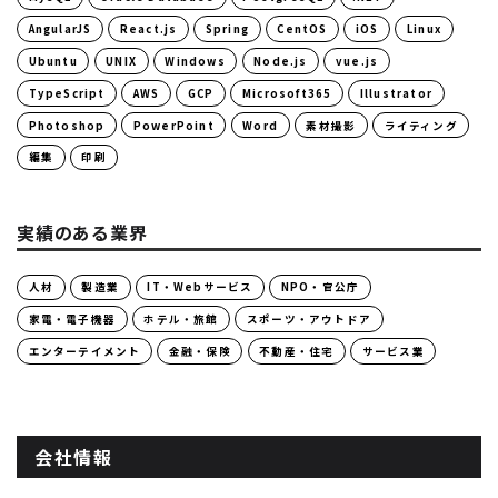
AngularJS
React.js
Spring
CentOS
iOS
Linux
Ubuntu
UNIX
Windows
Node.js
vue.js
TypeScript
AWS
GCP
Microsoft365
Illustrator
Photoshop
PowerPoint
Word
素材撮影
ライティング
編集
印刷
実績のある業界
人材
製造業
IT・Webサービス
NPO・官公庁
家電・電子機器
ホテル・旅館
スポーツ・アウトドア
エンターテイメント
金融・保険
不動産・住宅
サービス業
会社情報