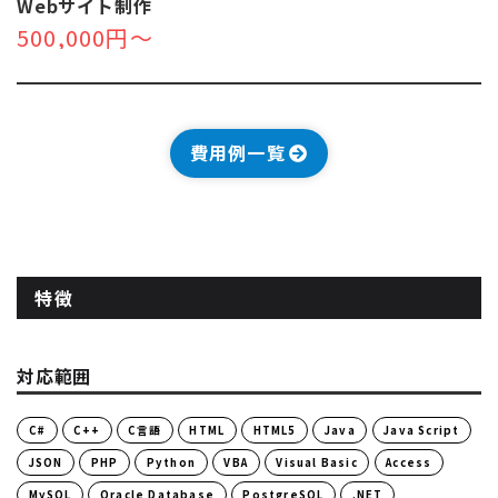
Webサイト制作
500,000円～
費用例一覧
特徴
対応範囲
C#
C++
C言語
HTML
HTML5
Java
Java Script
JSON
PHP
Python
VBA
Visual Basic
Access
MySQL
Oracle Database
PostgreSQL
.NET