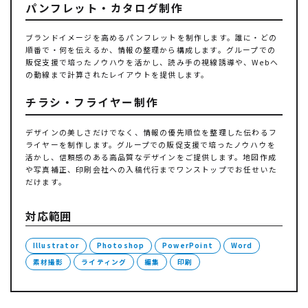
パンフレット・カタログ制作
ブランドイメージを高めるパンフレットを制作します。誰に・どの
順番で・何を伝えるか、情報の整理から構成します。グループでの
販促支援で培ったノウハウを活かし、読み手の視線誘導や、Webへ
の動線まで計算されたレイアウトを提供します。
チラシ・フライヤー制作
デザインの美しさだけでなく、情報の優先順位を整理した伝わるフ
ライヤーを制作します。グループでの販促支援で培ったノウハウを
活かし、信頼感のある高品質なデザインをご提供します。地図作成
や写真補正、印刷会社への入稿代行までワンストップでお任せいた
だけます。
対応範囲
Illustrator
Photoshop
PowerPoint
Word
素材撮影
ライティング
編集
印刷