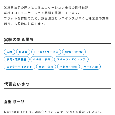
③意思決定の速さとコミュニケーション重視の進行体制
当社はコミュニケーション品質を重視しています。
フラットな体制のため、意思決定とレスポンスが早く仕様変更や方向
転換にも柔軟に対応します。
実績のある業界
人材
製造業
IT・Webサービス
NPO・官公庁
家電・電子機器
ホテル・旅館
スポーツ・アウトドア
エンターテイメント
金融・保険
不動産・住宅
サービス業
代表あいさつ
倉重 順一郎
技術力は前提として、進め方とコミュニケーションを重視しています。