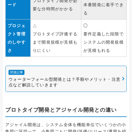
プロトタイプ開発が必
ード
本番開発に着手でき
要な分時間がかかる
る
プロジェ
△
◯
クト管理
プロトタイプ評価する
要件定義した段階で
のしやす
まで開発規模が見積も
システムの開発規模
さ
りにくい
が見積もれる
関連記事
ウォーターフォール型開発とは？手順やメリット・注意
点など解説していきます
プロトタイプ開発とアジャイル開発との違い
アジャイル開発は、システム全体を機能単位でいくつかの小
集団に区切って、小集団ごとに開発/評価/リリース/運用を繰