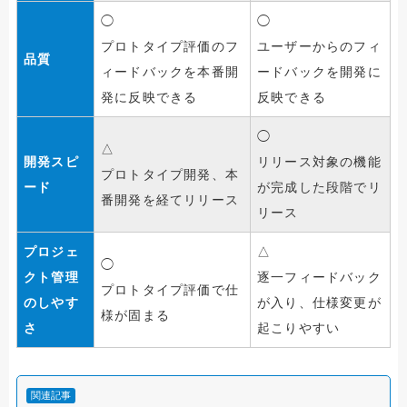
◯
◯
プロトタイプ評価のフ
ユーザーからのフィ
品質
ィードバックを本番開
ードバックを開発に
発に反映できる
反映できる
◯
△
開発スピ
リリース対象の機能
プロトタイプ開発、本
ード
が完成した段階でリ
番開発を経てリリース
リース
プロジェ
△
◯
クト管理
逐一フィードバック
プロトタイプ評価で仕
のしやす
が入り、仕様変更が
様が固まる
さ
起こりやすい
関連記事