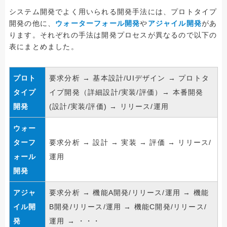
システム開発でよく用いられる開発手法には、プロトタイプ
開発の他に、
ウォーターフォール開発
や
アジャイル開発
があ
ります。それぞれの手法は開発プロセスが異なるので以下の
表にまとめました。
プロト
要求分析 → 基本設計/UIデザイン → プロトタ
タイプ
イプ開発（詳細設計/実装/評価）→ 本番開発
開発
(設計/実装/評価) → リリース/運用
ウォー
ターフ
要求分析 → 設計 → 実装 → 評価 → リリース/
ォール
運用
開発
アジャ
要求分析 → 機能A開発/リリース/運用 → 機能
イル開
B開発/リリース/運用 → 機能C開発/リリース/
発
運用 → ・・・