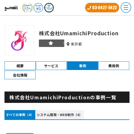
03-6427-5422
株式会社UmamichiProduction
シルバー
東京都
概要
サービス
事例
費用例
会社情報
株式会社UmamichiProductionの事例一覧
すべての事例（4）
システム開発・WEB制作（4）