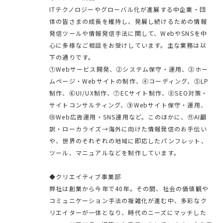
ITテクノロジーやグローバル化が進展する中企業・団
体の皆さまの成長を維持し、発展し続けるための情報
発信ツールや情報発信手法に関して、WebやSNSを中
心に多様なご相談をお受けしています。主な業務は以
下の通りです。
①Webサービス開発、②システム保守・運用、③ホー
ムページ・Webサイトの制作、④コーディング、⑤LP
制作、⑥UI/UX制作、⑦ECサイト制作、⑧SEO対策・
サイトコンサルティング、⑨Webサイト保守・運用、
⑩Web広告運用・SNS運用など。このほかに、⑪AI翻
訳・ローカライズ→海外に向けた情報発信のお手伝い
や、世界のそれぞれの地域に即応したパンフレット、
ツール、マニュアルなどを制作しています。
◆クリエイティブ事業部
弊社は創業から今年で40年。その間、社会の価値観や
コミュニケーション手法の複雑化が進む中、多彩なク
リエイターが一体となり、時代のニーズにマッチした