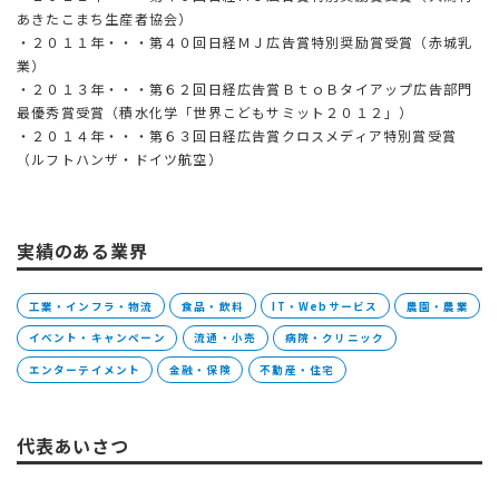
あきたこまち生産者協会）
・２０１１年・・・第４０回日経ＭＪ広告賞特別奨励賞受賞（赤城乳
業）
・２０１３年・・・第６２回日経広告賞ＢｔｏＢタイアップ広告部門
最優秀賞受賞（積水化学「世界こどもサミット２０１２」）
・２０１４年・・・第６３回日経広告賞クロスメディア特別賞受賞
（ルフトハンザ・ドイツ航空）
実績のある業界
工業・インフラ・物流
食品・飲料
IT・Webサービス
農園・農業
イベント・キャンペーン
流通・小売
病院・クリニック
エンターテイメント
金融・保険
不動産・住宅
代表あいさつ