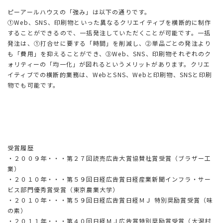
ピーアールハウスの「強み」は以下の通りです。
①Web、SNS、印刷物といった異なるクリエイティブを横断的に制作
することができるので、一括発注していただくことが可能です。一括
発注は、①打合せに要する「時間」を削減し、②単品ごとの発注より
も「費用」を抑えることができ、③Web、SNS、印刷物それぞれのク
ォリティーの「均一化」が図れるというメリットがあります。クリエ
イティブでの横断的業務は、WebとSNS、Webと印刷物、SNSと印刷
物でも可能です。
受賞履歴
・２００９年・・・第２７回読売広告大賞協賛社賞受賞（ブラザー工
業）
・２０１０年・・・第５９回日経広告賞日経産業新聞インフラ・サー
ビス部門優秀賞受賞（東京農業大学）
・２０１０年・・・第５９回日経広告賞日経ＭＪ 特別奨励賞受賞（味
の素）
・２０１１年・・・第４０回日経ＭＪ広告賞特別奨励賞受賞（大潟村