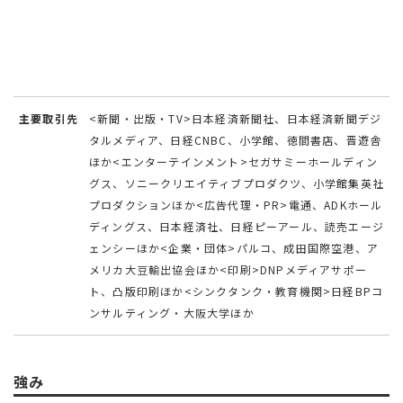
主要取引先
<新聞・出版・TV>日本経済新聞社、日本経済新聞デジ
タルメディア、日経CNBC、小学館、徳間書店、晋遊舎
ほか<エンターテインメント>セガサミーホールディン
グス、ソニークリエイティブプロダクツ、小学館集英社
プロダクションほか<広告代理・PR>電通、ADKホール
ディングス、日本経済社、日経ピーアール、読売エージ
ェンシーほか<企業・団体>パルコ、成田国際空港、ア
メリカ大豆輸出協会ほか<印刷>DNPメディアサポー
ト、凸版印刷ほか<シンクタンク・教育機関>日経BPコ
ンサルティング・大阪大学ほか
強み