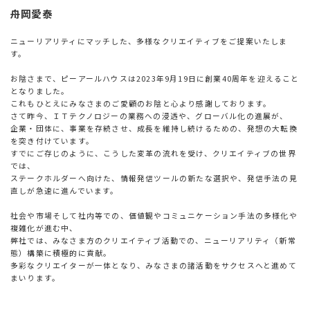
舟岡愛泰
ニューリアリティにマッチした、多様なクリエイティブをご提案いたしま
す。
お陰さまで、ピーアールハウスは2023年9月19日に創業40周年を迎えること
となりました。
これもひとえにみなさまのご愛顧のお陰と心より感謝しております。
さて昨今、ＩＴテクノロジーの業務への浸透や、グローバル化の進展が、
企業・団体に、事業を存続させ、成長を維持し続けるための、発想の大転換
を突き付けています。
すでにご存じのように、こうした変革の流れを受け、クリエイティブの世界
では、
ステークホルダーへ向けた、情報発信ツールの新たな選択や、発信手法の見
直しが急速に進んでいます。
社会や市場そして社内等での、価値観やコミュニケーション手法の多様化や
複雑化が進む中、
弊社では、みなさま方のクリエイティブ活動での、ニューリアリティ（新常
態）構築に積極的に貢献。
多彩なクリエイターが一体となり、みなさまの諸活動をサクセスへと進めて
まいります。