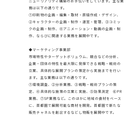
ニューリアリティ構築のお手伝いをしています。主な業
務は以下の通りです。
①印刷物の企画・編集・取材・原稿作成・デザイン、
②キャラクターの企画・制作・運営・管理、③コミッ
クの企画・制作、④アニメーション・動画の企画・制
作、ならびに関連する業務を展開中です。
◆マーケティング事業部
市場特性やターゲットボリュウム、競合などの分析、
企業・団体の特性を最大限に発揮できる戦略・戦術の
立案、具体的な展開プランの策定から実施までを行い
ます。主な業務は以下の通りです。
①環境調査、②分析業務、③戦略・戦術プランの策
定、④具体的な施策の立案と実施、⑤効果測定 ⑥PR
業務、⑦SP業務など。このほかに地域の食材をベース
に、首都圏で展開可能な商材を開発。首都圏で新たな
販売チャネルを創出するなどし物販を展開中です。