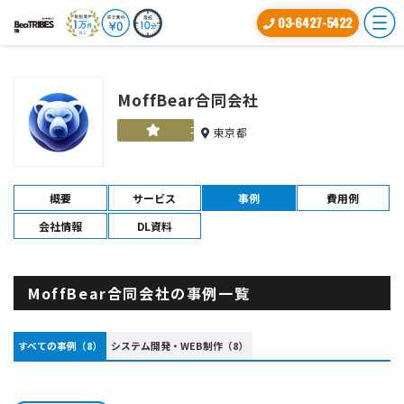
03-6427-5422
MoffBear合同会社
ゴールド
東京都
概要
サービス
事例
費用例
会社情報
DL資料
MoffBear合同会社の事例一覧
すべての事例（8）
システム開発・WEB制作（8）