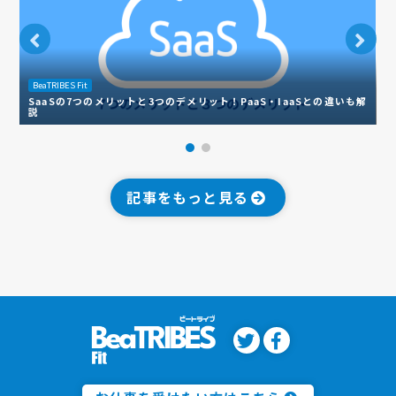
BeaTRIBES Fit
B
SaaSの7つのメリットと3つのデメリット！PaaS・IaaSとの違いも解
説
【
記事をもっと見る