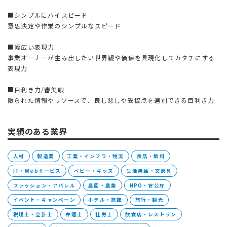
■シンプルにハイスピード
意思決定や作業のシンプルなスピード
■幅広い表現力
事業オーナーが生み出したい世界観や価値を具現化してカタチにする
表現力
■目利き力/審美眼
限られた情報やリソースで、良し悪しや妥協点を選別できる目利き力
実績のある業界
人材
製造業
工業・インフラ・物流
食品・飲料
IT・Webサービス
ベビー・キッズ
生活用品・文房具
ファッション・アパレル
農園・農業
NPO・官公庁
イベント・キャンペーン
ホテル・旅館
旅行・観光
税理士・会計士
弁護士
社労士
飲食店・レストラン