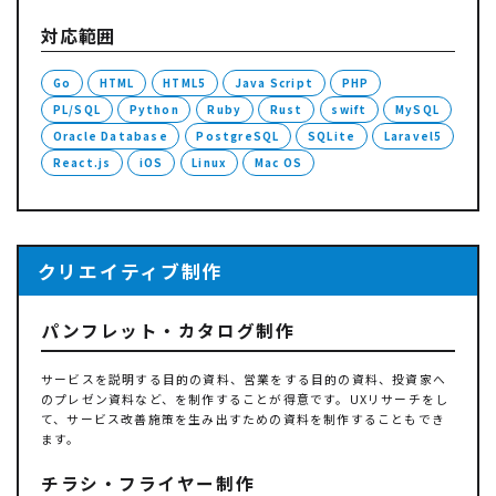
対応範囲
Go
HTML
HTML5
Java Script
PHP
PL/SQL
Python
Ruby
Rust
swift
MySQL
Oracle Database
PostgreSQL
SQLite
Laravel5
React.js
iOS
Linux
Mac OS
クリエイティブ制作
パンフレット・カタログ制作
サービスを説明する目的の資料、営業をする目的の資料、投資家へ
のプレゼン資料など、を制作することが得意です。UXリサーチをし
て、サービス改善施策を生み出すための資料を制作することもでき
ます。
チラシ・フライヤー制作