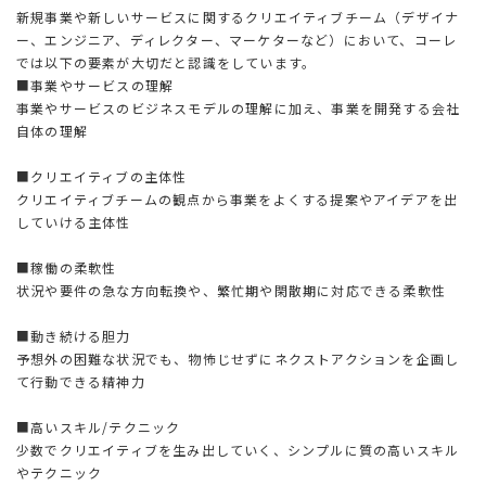
新規事業や新しいサービスに関するクリエイティブチーム（デザイナ
ー、エンジニア、ディレクター、マーケターなど）において、コーレ
では以下の要素が大切だと認識をしています。
■事業やサービスの理解
事業やサービスのビジネスモデルの理解に加え、事業を開発する会社
自体の理解
■クリエイティブの主体性
クリエイティブチームの観点から事業をよくする提案やアイデアを出
していける主体性
■稼働の柔軟性
状況や要件の急な方向転換や、繁忙期や閑散期に対応できる柔軟性
■動き続ける胆力
予想外の困難な状況でも、物怖じせずにネクストアクションを企画し
て行動できる精神力
■高いスキル/テクニック
少数でクリエイティブを生み出していく、シンプルに質の高いスキル
やテクニック