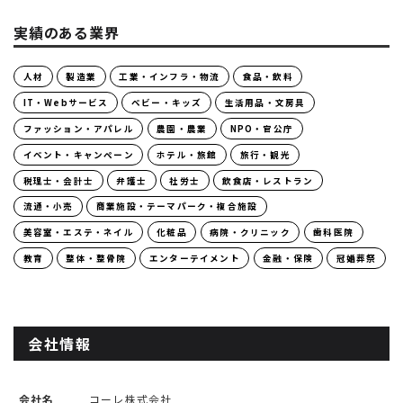
実績のある業界
人材
製造業
工業・インフラ・物流
食品・飲料
IT・Webサービス
ベビー・キッズ
生活用品・文房具
ファッション・アパレル
農園・農業
NPO・官公庁
イベント・キャンペーン
ホテル・旅館
旅行・観光
税理士・会計士
弁護士
社労士
飲食店・レストラン
流通・小売
商業施設・テーマパーク・複合施設
美容室・エステ・ネイル
化粧品
病院・クリニック
歯科医院
教育
整体・整骨院
エンターテイメント
金融・保険
冠婚葬祭
会社情報
会社名
コーレ株式会社