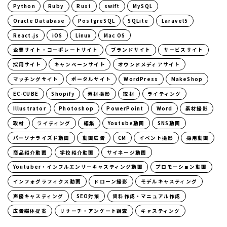
Python
Ruby
Rust
swift
MySQL
Oracle Database
PostgreSQL
SQLite
Laravel5
React.js
iOS
Linux
Mac OS
企業サイト・コーポレートサイト
ブランドサイト
サービスサイト
採用サイト
キャンペーンサイト
オウンドメディアサイト
マッチングサイト
ポータルサイト
WordPress
MakeShop
EC-CUBE
Shopify
素材撮影
取材
ライティング
Illustrator
Photoshop
PowerPoint
Word
素材撮影
取材
ライティング
編集
Youtube動画
SNS動画
パーソナライズド動画
動画広告
CM
イベント撮影
採用動画
商品紹介動画
学校紹介動画
サイネージ動画
Youtuber・インフルエンサーキャスティング動画
プロモーション動画
インフォグラフィクス動画
ドローン撮影
モデルキャスティング
声優キャスティング
SEO対策
資料作成・マニュアル作成
広告媒体提案
リサーチ・アンケート調査
キャスティング