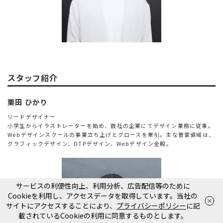
スタッフ紹介
栗田 ひかり
リードデザイナー
小学生からイラストレーターを始め、数社の企業にてデザイン業務に従事。
Webデザインスクールの事業立ち上げとグロースを牽引。主な管掌領域は、
グラフィックデザイン、DTPデザイン、Webデザイン全般。
サービスの利便性向上、利用分析、広告配信等のために
Cookieを利用し、アクセスデータを取得しています。当社の
お電話
で相談
WEB
から相談
サイトにアクセスすることにより、
プライバシーポリシー
に記
平日10:00〜18:00
載されているCookieの利用に同意するものとします。