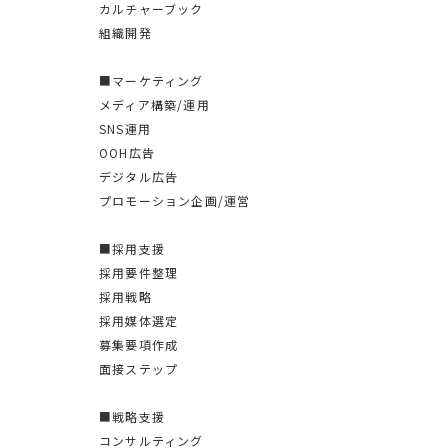
カルチャーブック
組織開発
■マーケティング
メディア構築/運用
SNS運用
OOH広告
デジタル広告
プロモーション企画/運営
■採用支援
採用要件整理
採用戦略
採用媒体選定
募集要項作成
面接ステップ
■戦略支援
コンサルティング