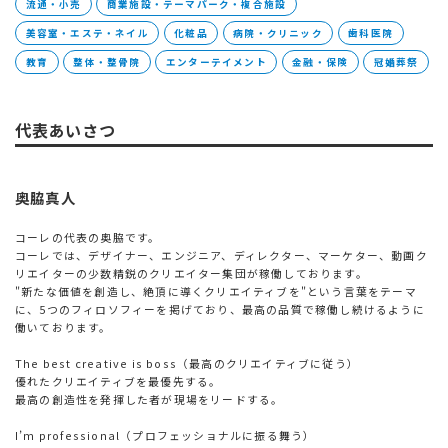
流通・小売
商業施設・テーマパーク・複合施設
美容室・エステ・ネイル
化粧品
病院・クリニック
歯科医院
教育
整体・整骨院
エンターテイメント
金融・保険
冠婚葬祭
代表あいさつ
奥脇真人
コーレの代表の奥脇です。
コーレでは、デザイナー、エンジニア、ディレクター、マーケター、動画ク
リエイターの少数精鋭のクリエイター集団が稼働しております。
"新たな価値を創造し、絶頂に導くクリエイティブを"という言葉をテーマ
に、5つのフィロソフィーを掲げており、最高の品質で稼働し続けるように
働いております。
The best creative is boss（最高のクリエイティブに従う）
優れたクリエイティブを最優先する。
最高の創造性を発揮した者が現場をリードする。
I’m professional（プロフェッショナルに振る舞う）