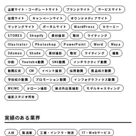
企業サイト・コーポレートサイト
ブランドサイト
サービスサイト
採用サイト
キャンペーンサイト
オウンドメディアサイト
マッチングサイト
ポータルサイト
WordPress
カラーミー
STORES
Shopify
素材撮影
取材
ライティング
Illustrator
Photoshop
PowerPoint
Word
Maya
3dsmax
Shade
素材撮影
取材
ライティング
編集
印刷
Youtube動画
SNS動画
インタラクティブ動画
動画広告
CM
イベント撮影
採用動画
商品紹介動画
学校紹介動画
プロモーション動画
インフォグラフィクス動画
MV/MC
ドローン撮影
拠点外出張撮影
モデルキャスティング
撮影スタジオ所有
実績のある業界
人材
製造業
工業・インフラ・物流
IT・Webサービス