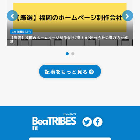
BeaTRIBES Fit
B
【厳選】福岡のホームページ制作会社7選！HP制作会社の選び方を解
説
ス
記事をもっと見る