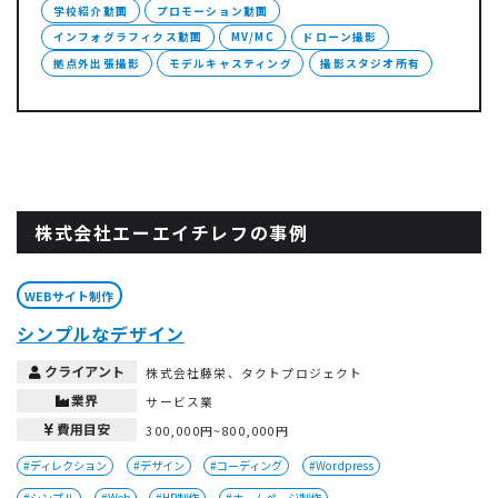
学校紹介動画
プロモーション動画
インフォグラフィクス動画
MV/MC
ドローン撮影
拠点外出張撮影
モデルキャスティング
撮影スタジオ所有
株式会社エーエイチレフの事例
WEBサイト制作
シンプルなデザイン
クライアント
株式会社藤栄、タクトプロジェクト
業界
サービス業
費用目安
300,000円~800,000円
#ディレクション
#デザイン
#コーディング
#Wordpress
#シンプル
#Web
#HP制作
#ホームページ制作