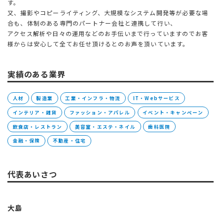
す。
又、撮影やコピーライティング、大規模なシステム開発等が必要な場
合も、体制のある専門のパートナー会社と連携して行い、
アクセス解析や日々の運用などのお手伝いまで行っていますのでお客
様からは安心して全てお任せ頂けるとのお声を頂いています。
実績のある業界
人材
製造業
工業・インフラ・物流
IT・Webサービス
インテリア・雑貨
ファッション・アパレル
イベント・キャンペーン
飲食店・レストラン
美容室・エステ・ネイル
歯科医院
金融・保険
不動産・住宅
代表あいさつ
大島