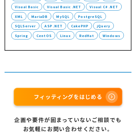
Visual Basic
Visual Basic .NET
Visual C# .NET
XML
MariaDB
MySQL
PostgreSQL
SQLServer
ASP .NET
CakePHP
jQuery
Spring
CentOS
Linux
RedHat
Windows
フィッティングをはじめる
企画や要件が固まっていないご相談でも
お気軽にお問い合わせください。