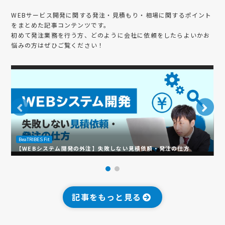
WEBサービス開発
に関する発注・見積もり・相場に関するポイント
をまとめた記事コンテンツです。
初めて発注業務を行う方、どのように会社に依頼をしたらよいかお
悩みの方はぜひご覧ください！
B
BeaTRIBES Fit
S
【WEBシステム開発の外注】失敗しない見積依頼・発注の仕方
を
記事をもっと見る