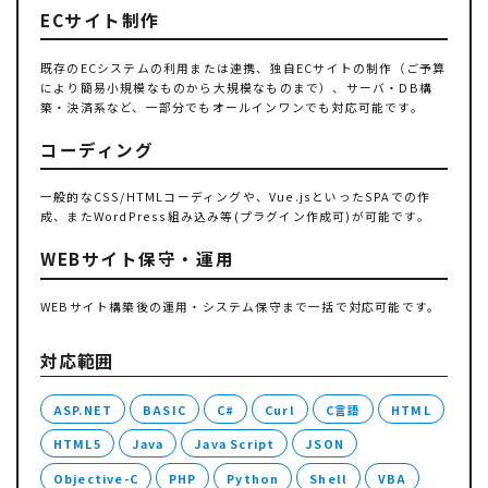
ECサイト制作
既存のECシステムの利用または連携、独自ECサイトの制作（ご予算
により簡易小規模なものから大規模なものまで）、サーバ・DB構
築・決済系など、一部分でもオールインワンでも対応可能です。
コーディング
一般的なCSS/HTMLコーディングや、Vue.jsといったSPAでの作
成、またWordPress組み込み等(プラグイン作成可)が可能です。
WEBサイト保守・運用
WEBサイト構築後の運用・システム保守まで一括で対応可能です。
対応範囲
ASP.NET
BASIC
C#
Curl
C言語
HTML
HTML5
Java
Java Script
JSON
Objective-C
PHP
Python
Shell
VBA