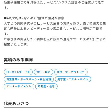
効果や運用までを見据えたサービス/システム設計のご提案が可能で
す。
■AR/VR/MRなどのXR領域の開発が得意
大学との共同研究や自社サービス展開の実績もあり、高い技術力と豊
富な経験によるスピーディー且つ高品質なサービスの開発が可能で
す。
お客さまの実現したい要件を元に技術の選定やサービスの設計からご
提案いたします。
実績のある業界
IT・Webサービス
旅行・観光
スポーツ・アウトドア
商業施設・テーマパーク・複合施設
美容室・エステ・ネイル
エンターテイメント
不動産・住宅
代表あいさつ