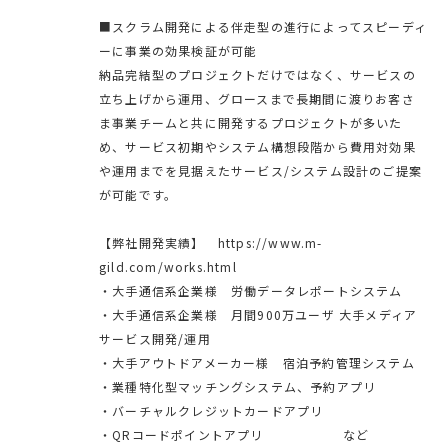
■スクラム開発による伴走型の進行によってスピーディ
ーに事業の効果検証が可能
納品完結型のプロジェクトだけではなく、サービスの
立ち上げから運用、グロースまで長期間に渡りお客さ
ま事業チームと共に開発するプロジェクトが多いた
め、サービス初期やシステム構想段階から費用対効果
や運用までを見据えたサービス/システム設計のご提案
が可能です。
【弊社開発実績】 https://www.m-
gild.com/works.html
・大手通信系企業様 労働データレポートシステム
・大手通信系企業様 月間900万ユーザ 大手メディア
サービス開発/運用
・大手アウトドアメーカー様 宿泊予約管理システム
・業種特化型マッチングシステム、予約アプリ
・バーチャルクレジットカードアプリ
・QRコードポイントアプリ など