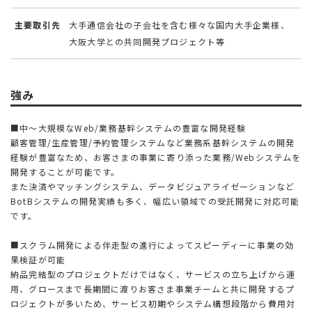
主要取引先
大手通信会社の子会社を含む様々な国内大手企業様、
大阪大学との共同開発プロジェクト等
強み
■中〜大規模なWeb/業務基幹システムの豊富な開発経験
顧客管理/生産管理/予約管理システムなど業務系基幹システムの開発
経験が豊富なため、お客さまの事業に寄り添った業務/Webシステムを
開発することが可能です。
また決済やマッチングシステム、データビジュアライゼーションなど
BotBシステムの開発実績も多く、幅広い領域での受託開発に対応可能
です。
■スクラム開発による伴走型の進行によってスピーディーに事業の効
果検証が可能
納品完結型のプロジェクトだけではなく、サービスの立ち上げから運
用、グロースまで長期間に渡りお客さま事業チームと共に開発するプ
ロジェクトが多いため、サービス初期やシステム構想段階から費用対