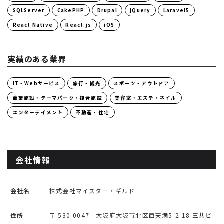
SQLServer
CakePHP
Drupal
jQuery
Laravel5
React Native
React.js
iOS
実績のある業界
IT・Webサービス
旅行・観光
スポーツ・アウトドア
商業施設・テーマパーク・複合施設
美容室・エステ・ネイル
エンターテイメント
不動産・住宅
会社情報
会社名
株式会社マイスター・ギルド
住所
〒 530-0047 大阪府大阪市北区西天満5-2-18 三共ビ