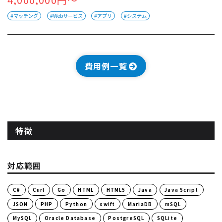
#マッチング
#Webサービス
#アプリ
#システム
費用例一覧
特徴
対応範囲
C#
Curl
Go
HTML
HTML5
Java
Java Script
JSON
PHP
Python
swift
MariaDB
mSQL
MySQL
Oracle Database
PostgreSQL
SQLite