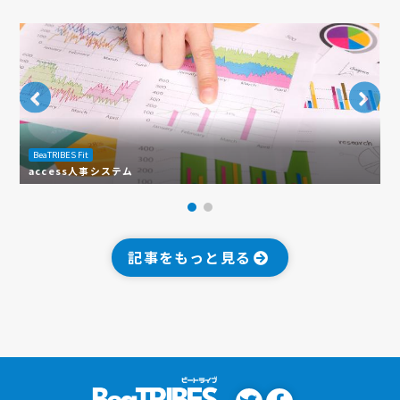
BeaTRIBES Fit
B
access人事システム
【
記事をもっと見る