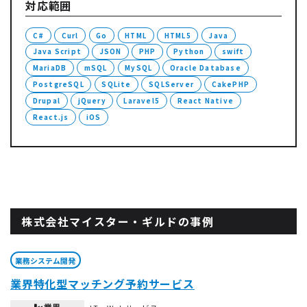
対応範囲
C#
Curl
Go
HTML
HTML5
Java
Java Script
JSON
PHP
Python
swift
MariaDB
mSQL
MySQL
Oracle Database
PostgreSQL
SQLite
SQLServer
CakePHP
Drupal
jQuery
Laravel5
React Native
React.js
iOS
株式会社マイスター・ギルドの事例
業務システム開発
業界特化型マッチング予約サービス
業界