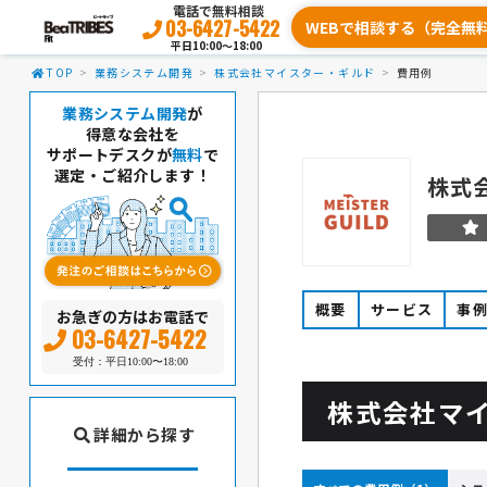
電話で無料相談
03-6427-5422
WEBで相談する（完全無
平日10:00〜18:00
TOP
業務システム開発
株式会社マイスター・ギルド
費用例
業務システム開発
が
得意な会社を
サポートデスクが
無料
で
選定・ご紹介します！
株式
概要
サービス
事
お急ぎの方はお電話で
03-6427-5422
受付：平日10:00〜18:00
株式会社マ
詳細から探す