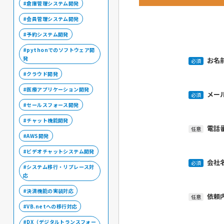
倉庫管理システム開発
会員管理システム開発
予約システム開発
pythonでのソフトウェア開
発
お名
必須
クラウド開発
医療アプリケーション開発
メー
必須
セールスフォース開発
チャット機能開発
電話
任意
AWS開発
ビデオチャットシステム開発
会社
必須
システム移行・リプレース対
応
決済機能の実装対応
依頼
任意
VB.netへの移行対応
DX（デジタルトランスフォー