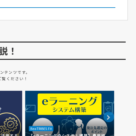
説！
ンテンツです。
ご覧ください！
BeaTRIBES Fit
BeaTRIBE
で活用する
【eラーニングのシステム構築】費用相
東京都