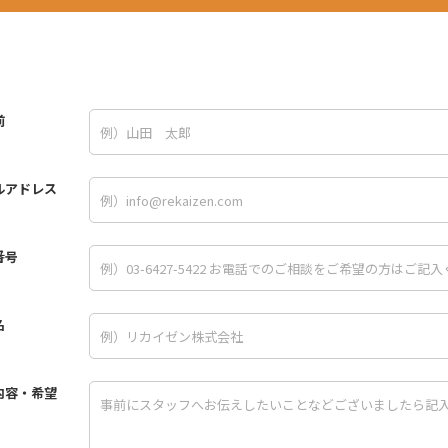
前
ルアドレス
番号
名
内容・希望