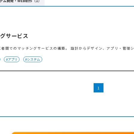
テム開発・WEB制作（1）
ングサービス
三者間でのマッチングサービスの構築。 設計からデザイン、アプリ・管理
#アプリ
#システム
1