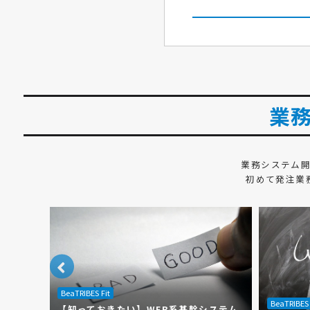
業
業務システム
初めて発注業
BeaTRIBES Fit
BeaTRIBES 
事前準
【知っておきたい】WEB系基幹システム