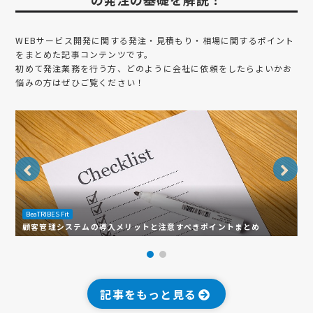
WEBサービス開発
に関する発注・見積もり・相場に関するポイント
をまとめた記事コンテンツです。
初めて発注業務を行う方、どのように会社に依頼をしたらよいかお
悩みの方はぜひご覧ください！
B
BeaTRIBES Fit
バ
顧客管理システムの導入メリットと注意すべきポイントまとめ
説
記事をもっと見る