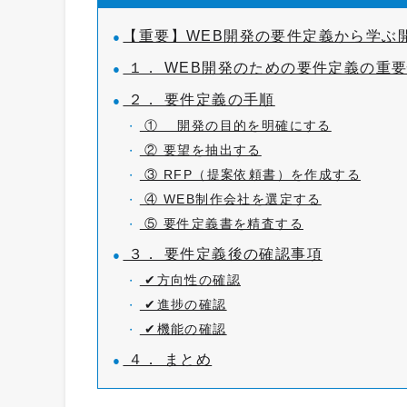
【重要】WEB開発の要件定義から学ぶ
１． WEB開発のための要件定義の重
２． 要件定義の手順
① 開発の目的を明確にする
② 要望を抽出する
③ RFP（提案依頼書）を作成する
④ WEB制作会社を選定する
⑤ 要件定義書を精査する
３． 要件定義後の確認事項
✔︎方向性の確認
✔︎進捗の確認
✔︎機能の確認
４． まとめ