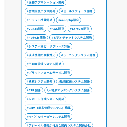
医療アプリケーション開発
営業支援アプリ開発
セールスフォース開発
チャット機能開発
cakephp開発
vue.js開発
AWS開発
Laravel開発
node.js開発
ビデオチャットシステム開発
システム移行・リプレース対応
決済機能の実装対応
ラーニングシステム開発
不動産管理システム開発
プラットフォームサービス開発
検索システム開発
動画配信システム開発
RPA開発
人材系マッチングシステム開発
レポート作成システム開発
CRM（顧客管理システム）構築
モバイルオーダーシステム開発
アジャイル開発が得意な国内システム開発会社