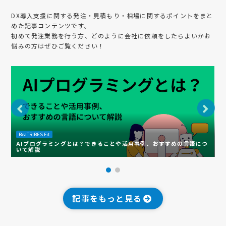
DX導入支援
に関する発注・見積もり・相場に関するポイントをまと
めた記事コンテンツです。
初めて発注業務を行う方、どのように会社に依頼をしたらよいかお
悩みの方はぜひご覧ください！
BeaTRIBES Fit
B
AIプログラミングとは？できることや活用事例、おすすめの言語につ
いて解説
G
記事をもっと見る