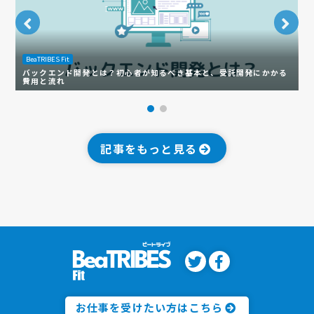
BeaTRIBES Fit
B
バックエンド開発とは？初心者が知るべき基本と、受託開発にかかる
【
費用と流れ
ス
記事をもっと見る
お仕事を受けたい方はこちら