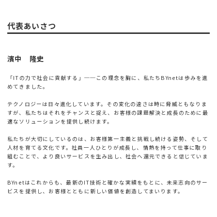
代表あいさつ
濱中 隆史
「ITの力で社会に貢献する」──この理念を胸に、私たちBYnetは歩みを進
めてきました。
テクノロジーは日々進化しています。その変化の速さは時に脅威ともなりま
すが、私たちはそれをチャンスと捉え、お客様の課題解決と成長のために最
適なソリューションを提供し続けます。
私たちが大切にしているのは、お客様第一主義と挑戦し続ける姿勢、そして
人材を育てる文化です。社員一人ひとりが成長し、情熱を持って仕事に取り
組むことで、より良いサービスを生み出し、社会へ還元できると信じていま
す。
BYnetはこれからも、最新のIT技術と確かな実績をもとに、未来志向のサー
ビスを提供し、お客様とともに新しい価値を創造してまいります。