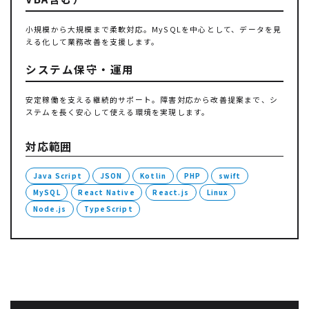
小規模から大規模まで柔軟対応。MySQLを中心として、データを見
える化して業務改善を支援します。
システム保守・運用
安定稼働を支える継続的サポート。障害対応から改善提案まで、シ
ステムを長く安心して使える環境を実現します。
対応範囲
Java Script
JSON
Kotlin
PHP
swift
MySQL
React Native
React.js
Linux
Node.js
TypeScript