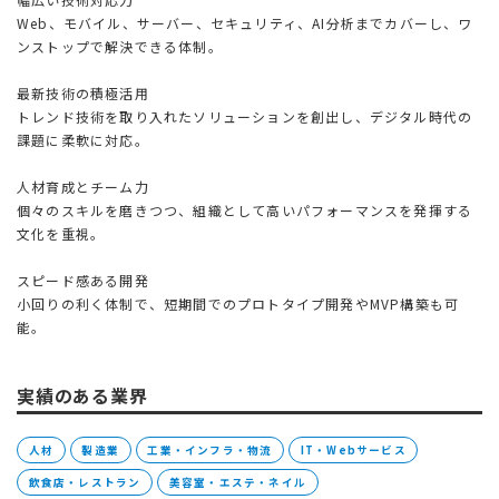
Web、モバイル、サーバー、セキュリティ、AI分析までカバーし、ワ
ンストップで解決できる体制。
最新技術の積極活用
トレンド技術を取り入れたソリューションを創出し、デジタル時代の
課題に柔軟に対応。
人材育成とチーム力
個々のスキルを磨きつつ、組織として高いパフォーマンスを発揮する
文化を重視。
スピード感ある開発
小回りの利く体制で、短期間でのプロトタイプ開発やMVP構築も可
能。
実績のある業界
人材
製造業
工業・インフラ・物流
IT・Webサービス
飲食店・レストラン
美容室・エステ・ネイル