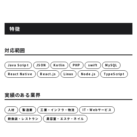
特徴
対応範囲
Java Script
JSON
Kotlin
PHP
swift
MySQL
React Native
React.js
Linux
Node.js
TypeScript
実績のある業界
人材
製造業
工業・インフラ・物流
IT・Webサービス
飲食店・レストラン
美容室・エステ・ネイル