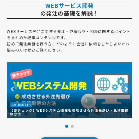
WEBサービス開発
の発注の基礎を解説！
WEBサービス開発
に関する発注・見積もり・相場に関するポイント
をまとめた記事コンテンツです。
初めて発注業務を行う方、どのように会社に依頼をしたらよいかお
悩みの方はぜひご覧ください！
BeaTRIBES Fit
B
【要チェック】WEBシステム開発を成功させる外注先選び・見積取得
マ
の方法
ポ