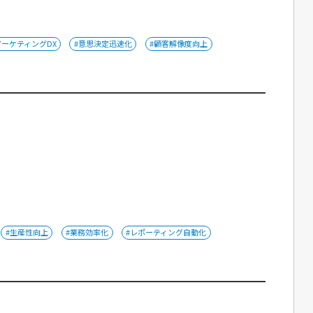
マーケティングDX
#意思決定迅速化
#顧客解像度向上
#生産性向上
#業務効率化
#レポーティング自動化