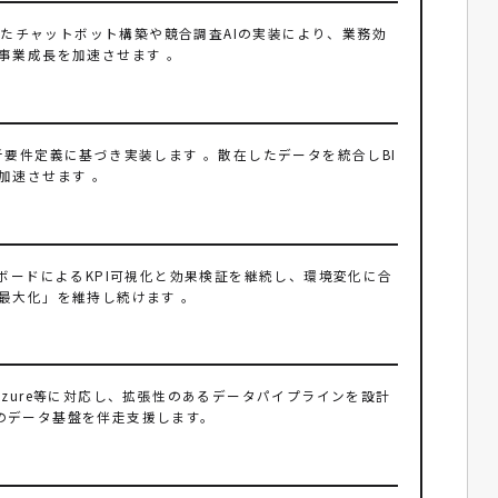
いたチャットボット構築や競合調査AIの実装により、業務効
事業成長を加速させます 。
で、分析要件定義に基づき実装します 。散在したデータを統合しBI
加速させます 。
ボードによるKPI可視化と効果検証を継続し、環境変化に合
最大化」を維持し続けます 。
、Azure等に対応し、拡張性のあるデータパイプラインを設計
のデータ基盤を伴走支援します。