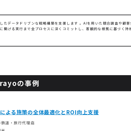
したデータドリブンな戦略構築を支援します 。AIを用いた競合調査や顧
に繋げる実行まで全プロセスに深くコミットし、客観的な根拠に基づく持
rayoの事例
による施策の全体最適化とROI向上支援
手鉄道・旅行代理店
観光