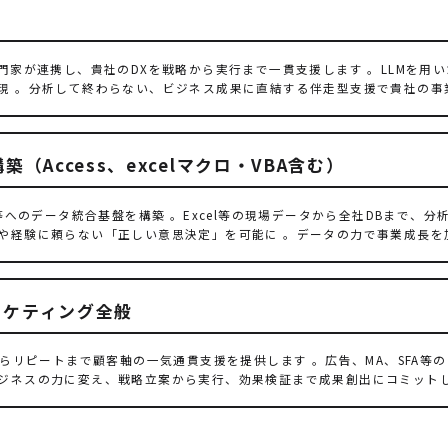
専門家が連携し、貴社のDXを戦略から実行まで一貫支援します 。LLMを用
現 。分析して終わらない、ビジネス成果に直結する伴走型支援で貴社の事
（Access、excelマクロ・VBA含む）
flake等へのデータ統合基盤を構築 。Excel等の現場データから全社DBま
や経験に頼らない「正しい意思決定」を可能に 。データの力で事業成長を
マーケティング全般
からリピートまで顧客軸の一気通貫支援を提供します 。広告、MA、SFA等のデ
ジネスの力に変え、戦略立案から実行、効果検証まで成果創出にコミットし