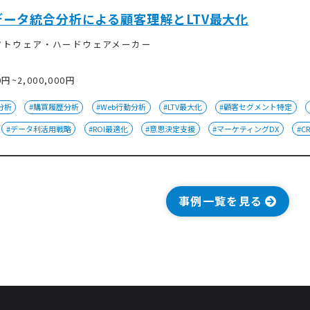
データ統合分析による顧客理解とLTV最大化
フトウェア・ハードウェアメーカー
0円~2,000,000円
分析
#購買履歴分析
#Web行動分析
#LTV最大化
#顧客セグメント特定
#データ利活用戦略
#ROI最適化
#意思決定支援
#マーケティングDX
#C
事例一覧を見る