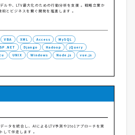
デルや、LTV最大化のための行動分析を支援 。戦略立案か
技術とビジネスを繋ぐ開発を推進します 。
VBA
XML
Access
MySQL
SP .NET
Django
Hadoop
jQuery
tu
UNIX
Windows
Node.js
vue.js
データを統合し、AIによるLTV予測や1to1アプローチを実
トして伴走します 。