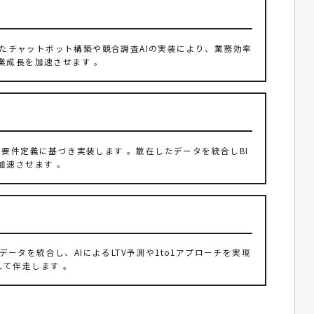
いたチャットボット構築や競合調査AIの実装により、業務効率
業成長を加速させます 。
で、分析要件定義に基づき実装します 。散在したデータを統合しBI
加速させます 。
ータを統合し、AIによるLTV予測や1to1アプローチを実現
て伴走します 。