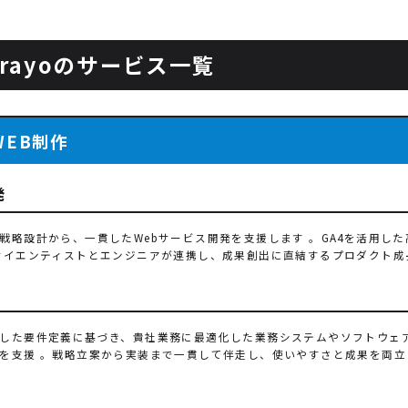
arayoのサービス一覧
WEB制作
発
戦略設計から、一貫したWebサービス開発を支援します 。GA4を活用した
サイエンティストとエンジニアが連携し、成果創出に直結するプロダクト成
発
した要件定義に基づき、貴社業務に最適化した業務システムやソフトウェア
を支援 。戦略立案から実装まで一貫して伴走し、使いやすさと成果を両立