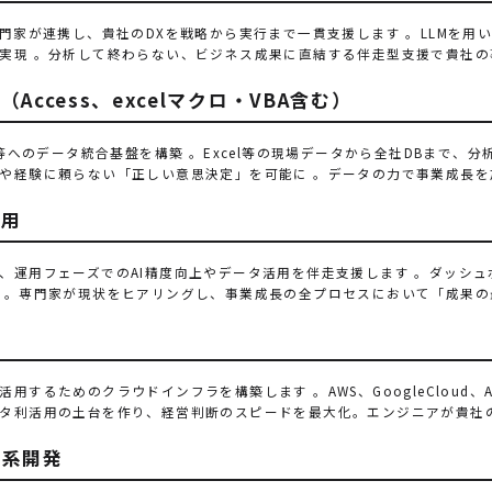
専門家が連携し、貴社のDXを戦略から実行まで一貫支援します 。LLMを用
実現 。分析して終わらない、ビジネス成果に直結する伴走型支援で貴社の
Access、excelマクロ・VBA含む）
flake等へのデータ統合基盤を構築 。Excel等の現場データから全社DBま
や経験に頼らない「正しい意思決定」を可能に 。データの力で事業成長を
運用
、運用フェーズでのAI精度向上やデータ活用を伴走支援します 。ダッシュ
 。専門家が現状をヒアリングし、事業成長の全プロセスにおいて「成果の
用するためのクラウドインフラを構築します 。AWS、GoogleCloud
タ利活用の土台を作り、経営判断のスピードを最大化。エンジニアが貴社
み系開発