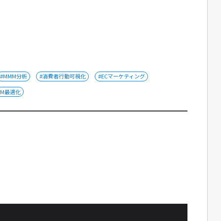
#MMM分析
#消費者行動可視化
#ECマーケティング
RM最適化