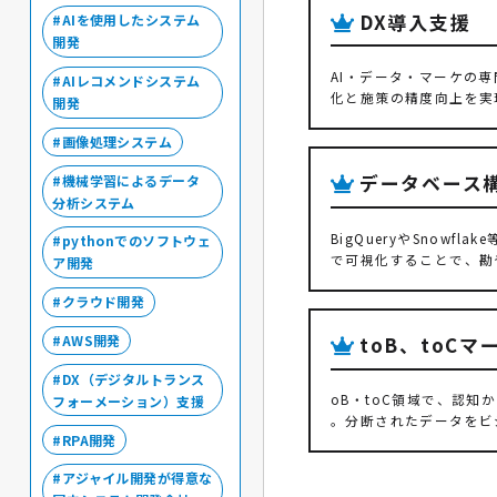
DX導入支援
AIを使用したシステム
開発
AI・データ・マーケの
AIレコメンドシステム
化と施策の精度向上を実
開発
画像処理システム
データベース構築
機械学習によるデータ
分析システム
BigQueryやSnow
pythonでのソフトウェ
で可視化することで、勘
ア開発
クラウド開発
toB、toC
AWS開発
DX（デジタルトランス
oB・toC領域で、認知
フォーメーション）支援
。分断されたデータをビ
RPA開発
アジャイル開発が得意な