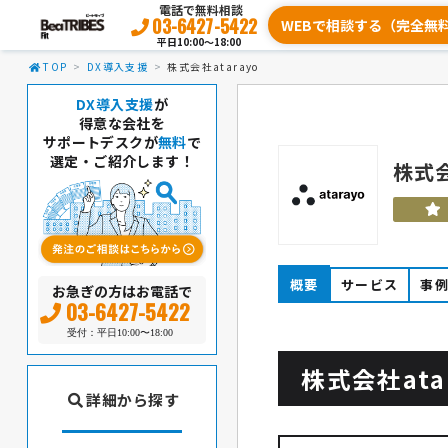
電話で無料相談
03-6427-5422
WEBで相談する（完全無
平日10:00〜18:00
TOP
DX導入支援
株式会社atarayo
DX導入支援
が
得意な会社を
サポートデスクが
無料
で
選定・ご紹介します！
株式会
概要
サービス
事
お急ぎの方はお電話で
03-6427-5422
受付：平日10:00〜18:00
株式会社ata
詳細から探す