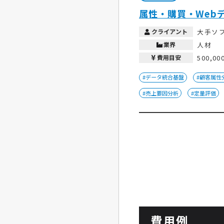
属性・購買・Web
クライアント
大手ソ
業界
人材
費用目安
500,00
#データ統合基盤
#顧客属性
#売上要因分析
#定量評価
費用例