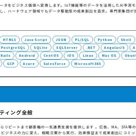
ータをビジネス価値へ変換します。IoT機器等のデータを活用したAI予測モ
し、ハードウェア領域でもデータ駆動型の成果創出を追求。専門家集団が
HTML5
Java Script
JSON
PL/SQL
Python
Shell
PostgreSQL
SQLite
SQLServer
.NET
AngularJS
A
 Rails
Android
CentOS
iOS
Linux
Mac OS
Ubun
GCP
Azure
SalesForce
Microsoft365
ケティング全般
からリピートまで顧客軸の一気通貫支援を提供します 。広告、MA、SFA等の
をビジネスの力に変え、戦略立案から実行、効果検証まで成果創出にコミッ