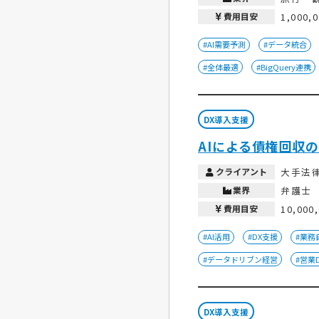
費用目安
1,000,
#AI需要予測
#データ統合
#全体最適
#BigQuery連携
DX導入支援
AIによる債権回収
クライアント
大手法
業界
弁護士
費用目安
10,000
#AI活用
#DX支援
#業務
#データドリブン経営
#営業
DX導入支援