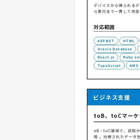
デバイスから得られるデ
ら実行まで一貫して伴走
対応範囲
ASP.NET
HTML
Oracle Database
React.js
Ruby on
TypeScript
AWS
ビジネス支援
toB、toCマー
oB・toC領域で、認知
現 。分断されたデータ