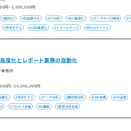
000円~3,000,000円
#観光DX
#収益最大化
#LTV分析
#ROI最適化
#データサイロ解消
#
#予測モデル
#CRM最適化
#トラベルテック
#PDCAサイクル
の高度化とレポート業務の自動化
律事務所
,000円~20,000,000円
自動化
#予測モデル
#データ分析
#期待値分析
#CRM連携
#API活用
DX
#プロセス改善
#BI構築
#意思決定支援