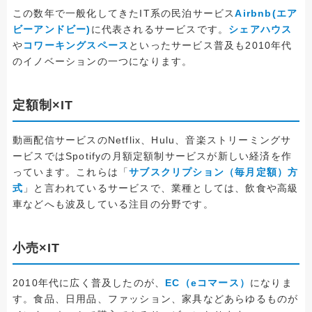
この数年で一般化してきたIT系の民泊サービス
Airbnb(エア
ビーアンドビー)
に代表されるサービスです。
シェアハウス
や
コワーキングスペース
といったサービス普及も2010年代
のイノベーションの一つになります。
定額制×IT
動画配信サービスのNetflix、Hulu、音楽ストリーミングサ
ービスではSpotifyの月額定額制サービスが新しい経済を作
っています。これらは「
サブスクリプション（毎月定額）方
式
」と言われているサービスで、業種としては、飲食や高級
車などへも波及している注目の分野です。
小売×IT
2010年代に広く普及したのが、
EC（eコマース）
になりま
す。食品、日用品、ファッション、家具などあらゆるものが