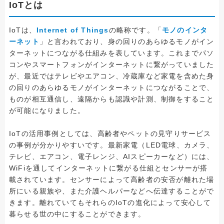
IoTとは
IoTは、
Internet of Things
の略称です。「
モノのインタ
ーネット
」と言われており、身の回りのあらゆるモノがイン
ターネットにつながる仕組みを表しています。これまでパソ
コンやスマートフォンがインターネットに繋がっていました
が、最近ではテレビやエアコン、冷蔵庫など家電を含めた身
の回りのあらゆるモノがインターネットにつながることで、
ものが相互通信し、遠隔からも認識や計測、制御をすること
が可能になりました。
IoTの活用事例としては、高齢者やペットの見守りサービス
の事例が分かりやすいです。最新家電（LED電球、カメラ、
テレビ、エアコン、電子レンジ、AIスピーカーなど）には、
WiFiを通してインターネットに繋がる仕組とセンサーが搭
載されています。センサーによって高齢者の安否が離れた場
所にいる親族や、また介護ヘルパーなどへ伝達することがで
きます。離れていてもそれらのIoTの進化によって安心して
暮らせる世の中にすることができます。