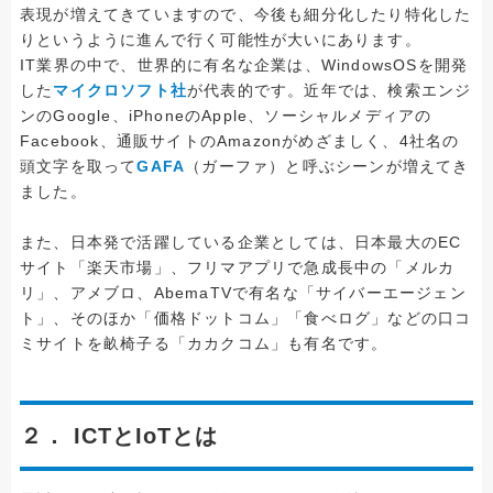
表現が増えてきていますので、今後も細分化したり特化した
りというように進んで行く可能性が大いにあります。
IT業界の中で、世界的に有名な企業は、WindowsOSを開発
した
マイクロソフト社
が代表的です。近年では、検索エンジ
ンのGoogle、iPhoneのApple、ソーシャルメディアの
Facebook、通販サイトのAmazonがめざましく、4社名の
頭文字を取って
GAFA
（ガーファ）と呼ぶシーンが増えてき
ました。
また、日本発で活躍している企業としては、日本最大のEC
サイト「楽天市場」、フリマアプリで急成長中の「メルカ
リ」、アメブロ、AbemaTVで有名な「サイバーエージェン
ト」、そのほか「価格ドットコム」「食べログ」などの口コ
ミサイトを畝椅子る「カカクコム」も有名です。
２． ICTとIoTとは