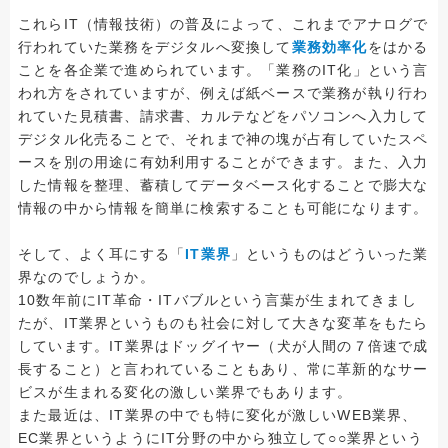
これらIT（情報技術）の普及によって、これまでアナログで
行われていた業務をデジタルへ変換して
業務効率化
をはかる
ことを各企業で進められています。「業務のIT化」という言
われ方をされていますが、例えば紙ベースで業務が執り行わ
れていた見積書、請求書、カルテなどをパソコンへ入力して
デジタル化売ることで、それまで神の塊が占有していたスペ
ースを別の用途に有効利用することができます。また、入力
した情報を整理、蓄積してデータベース化することで膨大な
情報の中から情報を簡単に検索することも可能になります。
そして、よく耳にする「
IT業界
」というものはどういった業
界なのでしょうか。
10数年前にIT革命・ITバブルという言葉が生まれてきまし
たが、IT業界というものも社会に対して大きな変革をもたら
しています。IT業界はドッグイヤー（犬が人間の７倍速で成
長すること）と言われていることもあり、常に革新的なサー
ビスが生まれる変化の激しい業界でもあります。
また最近は、IT業界の中でも特に変化が激しいWEB業界、
EC業界というようにIT分野の中から独立して○○業界という