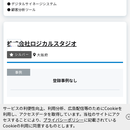
● デジタルサイネージシステム
● 顧客分析ツール
株式会社ロジカルスタジオ
シルバー
大阪府
事例
登録事例なし
コンピュータ・ソフトウェア開発、販売及び情報処理サービス業務 コンピ
サービスの利便性向上、利用分析、広告配信等のためにCookieを
ュータのシステム利用に関するコンサルタント業務 コンピュータのシステ
利用し、アクセスデータを取得しています。当社のサイトにアク
ムまたはプログラムの設計技術者の派遣 Webに関わるサイト・コンテン
セスすることにより、
プライバシーポリシー
に記載されている
ツ・プロダクトの企画・制作・システム...
Cookieの利用に同意するものとします。