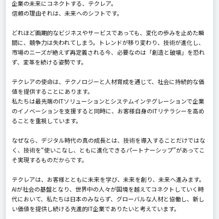
企業の未来にコネクトする、テクレア。
信頼の理由――それは、未来へのシフトです。
どれほど画期的なビジネスやサービスであっても、変化の歩みを止めた瞬
間に、競争力は失われてしまう。トレンドが移り変わり、技術が進化し、
市場のニーズが絶えず再定義される今、必要なのは「創造と破壊」を恐れ
ず、変革を続ける姿勢です。
テクレアの使命は、テクノロジーと人材育成を通じて、社会に持続的な価
値を提供することにあります。
私たちは最先端のITソリューションとシステムインテグレーションで企業
のイノベーションを支援すると同時に、お客様自身のITリテラシーを高め
ることを重視しています。
なぜなら、デジタル時代の真の成長とは、技術を導入することだけではな
く、技術を“使いこなし、ともに進化できるパートナーシップ”があってこ
そ実現するものだからです。
テクレアは、お客様とともに未来を学び、未来を創り、未来へ進みます。
AIが社会の基盤となり、世界中の人々が国境を越えてコネクトしていく時
代において、私たちは日本のみならず、グローバルな人材と協働し、新し
い価値を提供し続ける先進的IT企業でありたいと考えています。