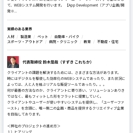
て、WEBシステム開発を行います。 【App Development（アプリ企画/開
発※...
実績のある業界
人材
製造業
ペット
自動車・バイク
スポーツ・アウトドア
病院・クリニック
教育
不動産・住宅
代表取締役 鈴木是哉（すずき これちか）
クライアントの課題を解決するためには、さまざまな方法があります。
時にはデジタルを駆使した効率化のWEBシステムであったり、また状況に
よっては、人と人を結ぶリアルな販促ツールであったり。。。
何が最善の方法なのか、クライアントに寄り添い、ソリューションありき
ではなく、最もフィットした形をフラットに提案していく。
クライアントやユーザーが使いやすいシステムを提供し、「ユーザーファ
ースト」を念頭に、唯一無二の企画・商品を提供するクリエイティブ企業
を目指しております。
＜弊社のプロジェクトの進め方＞
１）ヒアリング