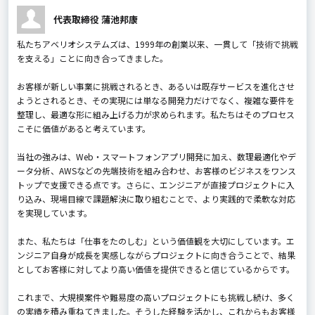
代表取締役 蒲池邦康
私たちアベリオシステムズは、1999年の創業以来、一貫して「技術で挑戦
を支える」ことに向き合ってきました。
お客様が新しい事業に挑戦されるとき、あるいは既存サービスを進化させ
ようとされるとき、その実現には単なる開発力だけでなく、複雑な要件を
整理し、最適な形に組み上げる力が求められます。私たちはそのプロセス
こそに価値があると考えています。
当社の強みは、Web・スマートフォンアプリ開発に加え、数理最適化やデ
ータ分析、AWSなどの先端技術を組み合わせ、お客様のビジネスをワンス
トップで支援できる点です。さらに、エンジニアが直接プロジェクトに入
り込み、現場目線で課題解決に取り組むことで、より実践的で柔軟な対応
を実現しています。
また、私たちは「仕事をたのしむ」という価値観を大切にしています。エ
ンジニア自身が成長を実感しながらプロジェクトに向き合うことで、結果
としてお客様に対してより高い価値を提供できると信じているからです。
これまで、大規模案件や難易度の高いプロジェクトにも挑戦し続け、多く
の実績を積み重ねてきました。そうした経験を活かし、これからもお客様