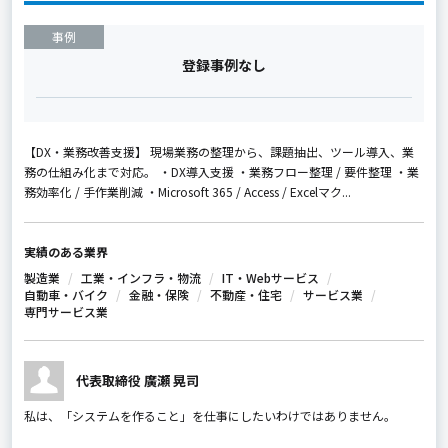
事例
登録事例なし
【DX・業務改善支援】 現場業務の整理から、課題抽出、ツール導入、業
務の仕組み化まで対応。 ・DX導入支援 ・業務フロー整理 / 要件整理 ・業
務効率化 / 手作業削減 ・Microsoft 365 / Access / Excelマク...
実績のある業界
製造業
工業・インフラ・物流
IT・Webサービス
自動車・バイク
金融・保険
不動産・住宅
サービス業
専門サービス業
代表取締役 廣瀬 晃司
私は、「システムを作ること」を仕事にしたいわけではありません。