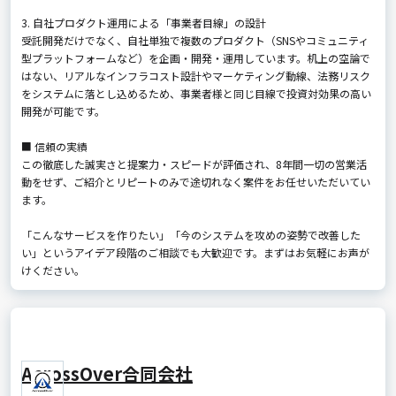
3. 自社プロダクト運用による「事業者目線」の設計
受託開発だけでなく、自社単独で複数のプロダクト（SNSやコミュニティ
型プラットフォームなど）を企画・開発・運用しています。机上の空論で
はない、リアルなインフラコスト設計やマーケティング動線、法務リスク
をシステムに落とし込めるため、事業者様と同じ目線で投資対効果の高い
開発が可能です。
■ 信頼の実績
この徹底した誠実さと提案力・スピードが評価され、8年間一切の営業活
動をせず、ご紹介とリピートのみで途切れなく案件をお任せいただいてい
ます。
「こんなサービスを作りたい」「今のシステムを攻めの姿勢で改善した
い」というアイデア段階のご相談でも大歓迎です。まずはお気軽にお声が
けください。
AcrossOver合同会社