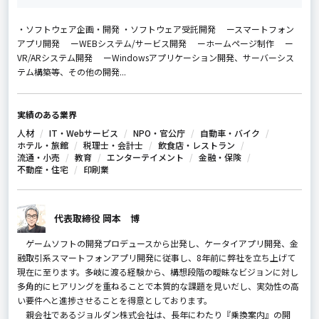
・ソフトウェア企画・開発 ・ソフトウェア受託開発 ースマートフォン
アプリ開発 ーWEBシステム/サービス開発 ーホームページ制作 ー
VR/ARシステム開発 ーWindowsアプリケーション開発、サーバーシス
テム構築等、その他の開発...
実績のある業界
人材
IT・Webサービス
NPO・官公庁
自動車・バイク
ホテル・旅館
税理士・会計士
飲食店・レストラン
流通・小売
教育
エンターテイメント
金融・保険
不動産・住宅
印刷業
代表取締役 岡本 博
ゲームソフトの開発プロデュースから出発し、ケータイアプリ開発、金
融取引系スマートフォンアプリ開発に従事し、8年前に弊社を立ち上げて
現在に至ります。多岐に渡る経験から、構想段階の曖昧なビジョンに対し
多角的にヒアリングを重ねることで本質的な課題を見いだし、実効性の高
い要件へと進捗させることを得意としております。
親会社であるジョルダン株式会社は、長年にわたり『乗換案内』の開