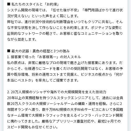
■ 私たちのスタイルと「お約束」
システム開発の現場では、「任せた後が不安」「専門用語ばかりで進行状
況が見えない」といった声をよく耳にします。
弊社では、進行状況や技術的な判断理由をいつでもクリアに共有し、そん
な不安な状態を決して作らないことをお約束します。ポジティブな姿勢と
圧倒的なフットワークの軽さで、お客様と密なコミュニケーションを取り
ながら並走します。
■ 最大の武器：異色の経歴と3つの強み
1. 接客業で培った「お客様第一」の対人スキル
私の原点は、非常に厳格なプロの現場で磨き上げた接客業にあります。だ
からこそ、仕様通りにコードを書くだけの受託開発ではなく、お客様の予
算や既存環境、将来の運用コストまで見据え、ビジネスの視点から「何が
本当にベストか」を率先してご提案できます。
2. 20万人規模のソシャゲや海外での大規模開発を支えた技術力
20年以上の実務経験を持つフルスタックエンジニアとして、過去には会員
数20万人クラスの大規模ソーシャルゲームの構築・運用を経験。さらに2
年間オランダへ渡り、数千万MAU規模の大手Webサービスにおいて多国籍
なチーム環境で大規模トラフィックを支えるインフラ・バックエンド開発
に携わってきました。厳格なアプリリリース審査対応や、最短2ヶ月での
スピード開発もお任せください。