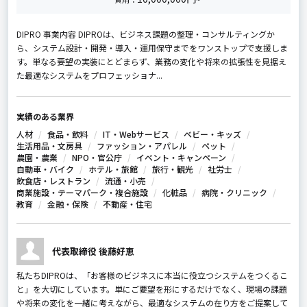
DIPRO 事業内容 DIPROは、ビジネス課題の整理・コンサルティングか
ら、システム設計・開発・導入・運用保守までをワンストップで支援しま
す。単なる要望の実装にとどまらず、業務の変化や将来の拡張性を見据え
た最適なシステムをプロフェッショナ...
実績のある業界
人材
食品・飲料
IT・Webサービス
ベビー・キッズ
生活用品・文房具
ファッション・アパレル
ペット
農園・農業
NPO・官公庁
イベント・キャンペーン
自動車・バイク
ホテル・旅館
旅行・観光
社労士
飲食店・レストラン
流通・小売
商業施設・テーマパーク・複合施設
化粧品
病院・クリニック
教育
金融・保険
不動産・住宅
代表取締役 後藤好恵
私たちDIPROは、「お客様のビジネスに本当に役立つシステムをつくるこ
と」を大切にしています。単にご要望を形にするだけでなく、現場の課題
や将来の変化を一緒に考えながら、最適なシステムの在り方をご提案して