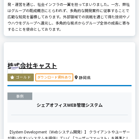
発・運営を通じ、社会インフラの一翼を担ってまいりました。一方、弊社
はグループの既成概念にとらわれず、多角的な開発案件に従事することで
広範な知見を蓄積しております。外部領域での挑戦を通じて得た技術やノ
ウハウをグループへ還元し、多角的な視点からグループ全体の成長に寄与
することを使命としております。
株式会社キャスト
ダウンロード資料あり
ゴールド
静岡県
事例
シェアオフィスWEB管理システム
【System Development（Webシステム開発）】 クライアントやユーザー
が使いやすいシステムを提供していく「ユーザーファースト」を基準とし