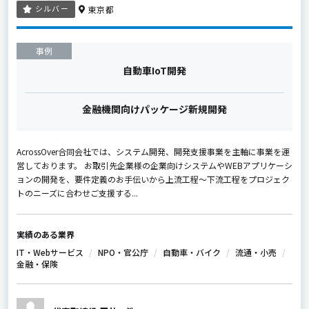
シルバー
東京都
事例
自動車IoT開発
金融機関向けパッケージ新規開発
AcrossOver合同会社では、システム開発、開発支援事業を主軸に事業を運
営しております。 お取引先企業様の企業向けシステムやWEBアプリケーシ
ョンの開発を、要件定義のお手伝いから上流工程～下流工程をプロジェク
トのニーズに合わせご支援する...
実績のある業界
IT・Webサービス
NPO・官公庁
自動車・バイク
流通・小売
金融・保険