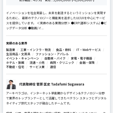
制作期間：
費用：
~
イノベーションを社会実装し、未来を創造するというミッションを実現す
るために、 最新のテクノロジーと機能美を追求したUI/UXを中心にサービ
スを提供しています。 ＜実績のある業務分野＞ ●ERP(基幹システム) ●ビ
ッグデータ分析 ●動画/イ...
実績のある業界
製造業
工業・インフラ・物流
食品・飲料
IT・Webサービス
生活用品・文房具
ファッション・アパレル
イベント・キャンペーン
自動車・バイク
家電・電子機器
ホテル・旅館
流通・小売
病院・クリニック
金融・保険
不動産・住宅
サービス業
通信
代表取締役 菅原 匡史 Tadafumi Sugawara
アーキペラゴは、インターネット草創期からデザイン&テクノロジー分野
で業界のトップランナーとして活躍してきたベテラン スタッフとデジタル
ネイティブ世代スタッフが融合したチームです。