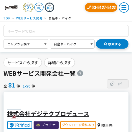
03-6427-5422
TOP
WEBサービス開発
自動車・バイク
検索する
サービスから探す
詳細から探す
WEBサービス開発会社一覧
81
コピー
全
件
1-50
件
株式会社デジテクプロデュース
ダウンロード資料あり
プラチナ
岐阜県