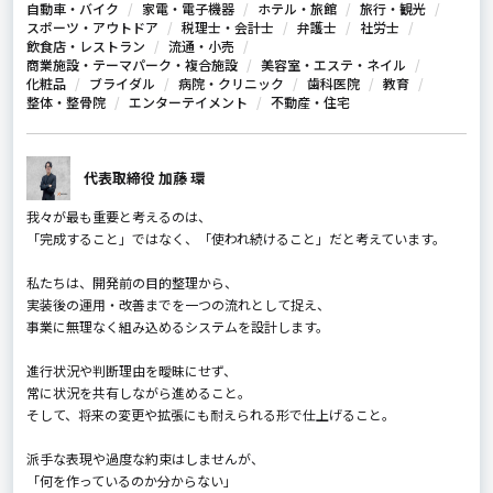
自動車・バイク
家電・電子機器
ホテル・旅館
旅行・観光
スポーツ・アウトドア
税理士・会計士
弁護士
社労士
飲食店・レストラン
流通・小売
商業施設・テーマパーク・複合施設
美容室・エステ・ネイル
化粧品
ブライダル
病院・クリニック
歯科医院
教育
整体・整骨院
エンターテイメント
不動産・住宅
代表取締役 加藤 環
我々が最も重要と考えるのは、
「完成すること」ではなく、「使われ続けること」だと考えています。
私たちは、開発前の目的整理から、
実装後の運用・改善までを一つの流れとして捉え、
事業に無理なく組み込めるシステムを設計します。
進行状況や判断理由を曖昧にせず、
常に状況を共有しながら進めること。
そして、将来の変更や拡張にも耐えられる形で仕上げること。
派手な表現や過度な約束はしませんが、
「何を作っているのか分からない」