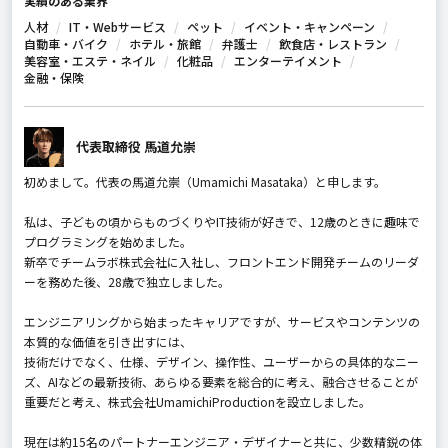
実績のある業界
人材
IT・Webサービス
ペット
イベント・キャンペーン
自動車・バイク
ホテル・旅館
弁護士
飲食店・レストラン
美容室・エステ・ネイル
化粧品
エンターテイメント
金融・保険
代表取締役 馬道允崇
初めまして。代表の馬道允崇（Umamichi Masataka）と申します。
私は、子どもの頃からものづくりやIT技術が好きで、12歳のときに趣味で
プログラミングを始めました。
新卒でチームラボ株式会社に入社し、フロントエンド開発チームのリーダ
ーを務めた後、28歳で独立しました。
エンジニアリングから始まったキャリアですが、サービスやコンテンツの
本質的な価値を引き出すには、
技術だけでなく、仕様、デザイン、操作性、ユーザーからの具体的なニー
ズ、AIなどの最新技術、あらゆる要素を総合的に考え、融合させることが
重要だと考え、株式会社UmamichiProductionを設立しました。
現在は約15名のパートナーエンジニア・デザイナーと共に、少数精鋭の体