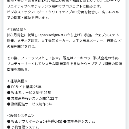
規模・分野・業界を問わない幅広い経験・知識と新しいテクノロジー・ク
リエイティブへのチャレンジ精神でプロジェクトに臨みます。
ビジネス・テクノロジー・クリエイティブの3分野を統合し、高いレベル
での提案・解決を行います。
<代表経歴 >
(株) 丹青社に就職しJapanDesignNetの立ち上げに参加。ウェブシステ ム
開発、メディア運営、大手電気メーカー、大手文房具メーカー、行政な ど
の受託開発を行う。
その後、フリーランスとして独立。 現在はアーキペラゴ株式会社の代表、
プロデューサーとしてシステム開 発案件を含めたウェブアプリ開発の陣頭
指揮を務める。
＜経験業種＞
● ECサイト構築:25年
● Web系サービス制作:26年
● 業務系基幹システム開発:22年
● 動画配信サービス制作:5年
＜経験システム＞
● Webアプリケーション(各種CMS) ● 業務基幹システム
● 予約管理システム