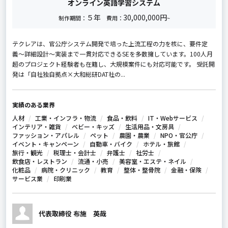
オンライン英語学習システム
５年
30,000,000円
制作期間：
費用：
~
テクレアは、官公庁システム開発で培った上流工程の力を核に、要件定
義〜詳細設計〜実装まで一貫対応できるSEを多数擁しています。100人月
超のプロジェクト経験者も在籍し、大規模案件にも対応可能です。 受託開
発は「自社独自拠点×大和総研DAT社の...
実績のある業界
人材
工業・インフラ・物流
食品・飲料
IT・Webサービス
インテリア・雑貨
ベビー・キッズ
生活用品・文房具
ファッション・アパレル
ペット
農園・農業
NPO・官公庁
イベント・キャンペーン
自動車・バイク
ホテル・旅館
旅行・観光
税理士・会計士
弁護士
社労士
飲食店・レストラン
流通・小売
美容室・エステ・ネイル
化粧品
病院・クリニック
教育
整体・整骨院
金融・保険
サービス業
印刷業
代表取締役 布施 英哉