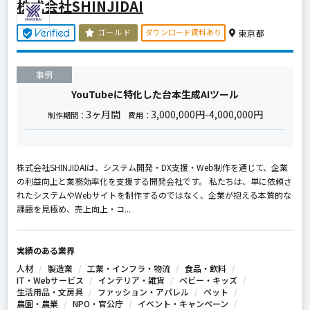
株式会社SHINJIDAI
ダウンロード資料あり
ゴールド
東京都
事例
YouTubeに特化した台本生成AIツール
3ヶ月間
3,000,000円
4,000,000円
制作期間：
費用：
~
株式会社SHINJIDAIは、システム開発・DX支援・Web制作を通じて、企業
の利益向上と業務効率化を支援する開発会社です。 私たちは、単に依頼さ
れたシステムやWebサイトを制作するのではなく、企業が抱える本質的な
課題を見極め、売上向上・コ...
実績のある業界
人材
製造業
工業・インフラ・物流
食品・飲料
IT・Webサービス
インテリア・雑貨
ベビー・キッズ
生活用品・文房具
ファッション・アパレル
ペット
農園・農業
NPO・官公庁
イベント・キャンペーン