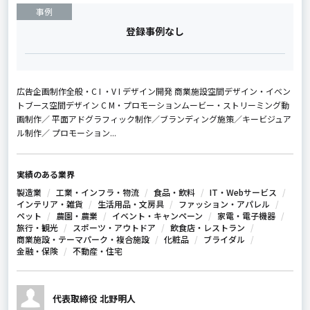
事例
登録事例なし
広告企画制作全般・C I ・V I デザイン開発 商業施設空間デザイン・イベン
トブース空間デザイン C M・プロモーションムービー・ストリーミング動
画制作／ 平面アドグラフィック制作／ブランディング施策／キービジュア
ル制作／ プロモーション...
実績のある業界
製造業
工業・インフラ・物流
食品・飲料
IT・Webサービス
インテリア・雑貨
生活用品・文房具
ファッション・アパレル
ペット
農園・農業
イベント・キャンペーン
家電・電子機器
旅行・観光
スポーツ・アウトドア
飲食店・レストラン
商業施設・テーマパーク・複合施設
化粧品
ブライダル
金融・保険
不動産・住宅
代表取締役 北野明人