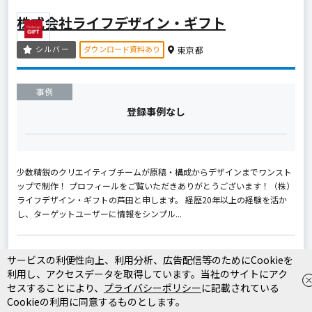
株式会社ライフデザイン・ギフト
ダウンロード資料あり
シルバー
東京都
事例
登録事例なし
少数精鋭のクリエイティブチームが原稿・構成からデザインまでワンスト
ップで制作！ プロフィールをご覧いただきありがとうございます！（株）
ライフデザイン・ギフトの芦田と申します。 経歴20年以上の経験を活か
し、ターゲットユーザーに情報をシンプル...
実績のある業界
サービスの利便性向上、利用分析、広告配信等のためにCookieを
利用し、アクセスデータを取得しています。当社のサイトにアク
製造業
工業・インフラ・物流
食品・飲料
IT・Webサービス
インテリア・雑貨
ベビー・キッズ
生活用品・文房具
セスすることにより、
プライバシーポリシー
に記載されている
ファッション・アパレル
ペット
農園・農業
Cookieの利用に同意するものとします。
イベント・キャンペーン
自動車・バイク
家電・電子機器