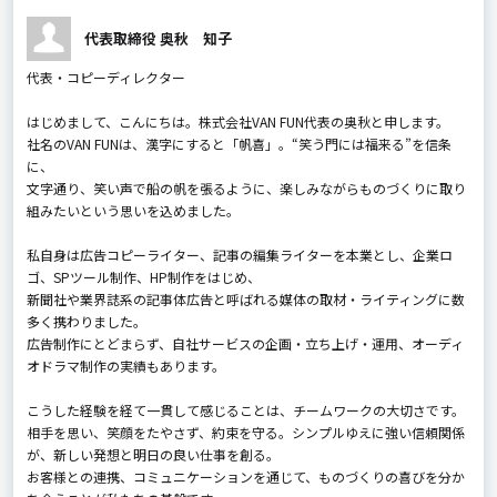
代表取締役 奥秋 知子
代表・コピーディレクター
はじめまして、こんにちは。株式会社VAN FUN代表の奥秋と申します。
社名のVAN FUNは、漢字にすると「帆喜」。“笑う門には福来る”を信条
に、
文字通り、笑い声で船の帆を張るように、楽しみながらものづくりに取り
組みたいという思いを込めました。
私自身は広告コピーライター、記事の編集ライターを本業とし、企業ロ
ゴ、SPツール制作、HP制作をはじめ、
新聞社や業界誌系の記事体広告と呼ばれる媒体の取材・ライティングに数
多く携わりました。
広告制作にとどまらず、自社サービスの企画・立ち上げ・運用、オーディ
オドラマ制作の実績もあります。
こうした経験を経て一貫して感じることは、チームワークの大切さです。
相手を思い、笑顔をたやさず、約束を守る。シンプルゆえに強い信頼関係
が、新しい発想と明日の良い仕事を創る――。
お客様との連携、コミュニケーションを通じて、ものづくりの喜びを分か