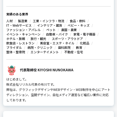
実績のある業界
人材
製造業
工業・インフラ・物流
食品・飲料
IT・Webサービス
インテリア・雑貨
ベビー・キッズ
ファッション・アパレル
ペット
農園・農業
イベント・キャンペーン
自動車・バイク
家電・電子機器
ホテル・旅館
旅行・観光
スポーツ・アウトドア
飲食店・レストラン
美容室・エステ・ネイル
化粧品
ブライダル
病院・クリニック
歯科医院
教育
整体・整骨院
エンターテイメント
不動産・住宅
代表取締役 KIYOSHI NUNOKAWA
はじめまして。
株式会社リリカル代表の布川です。
弊社は、グラフィックデザインやWEBデザイン・WEB制作を中心にアート
ディレクション、空間デザイン、自社メディア運営など幅広い案件に対応
しております。