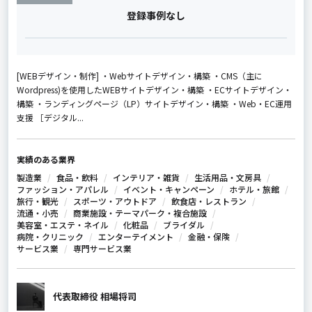
登録事例なし
[WEBデザイン・制作] ・Webサイトデザイン・構築 ・CMS（主に
Wordpress)を使用したWEBサイトデザイン・構築 ・ECサイトデザイン・
構築 ・ランディングページ（LP）サイトデザイン・構築 ・Web・EC運用
支援 ［デジタル...
実績のある業界
製造業
食品・飲料
インテリア・雑貨
生活用品・文房具
ファッション・アパレル
イベント・キャンペーン
ホテル・旅館
旅行・観光
スポーツ・アウトドア
飲食店・レストラン
流通・小売
商業施設・テーマパーク・複合施設
美容室・エステ・ネイル
化粧品
ブライダル
病院・クリニック
エンターテイメント
金融・保険
サービス業
専門サービス業
代表取締役 相場将司