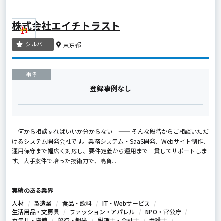
株式会社エイチトラスト
シルバー
東京都
事例
登録事例なし
「何から相談すればいいか分からない」—— そんな段階からご相談いただ
けるシステム開発会社です。業務システム・SaaS開発、Webサイト制作、
運用保守まで幅広く対応し、要件定義から運用まで一貫してサポートしま
す。大手案件で培った技術力で、高負...
実績のある業界
人材
製造業
食品・飲料
IT・Webサービス
生活用品・文房具
ファッション・アパレル
NPO・官公庁
ホテル・旅館
旅行・観光
税理士・会計士
弁護士