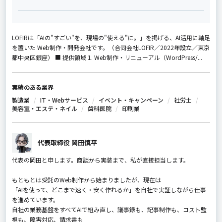
LOFIRは「AIの"すごい"を、現場の"使える"に。」を掲げる、AI活用に軸足
を置いた Web制作・開発会社です。（合同会社LOFIR／2022年設立／東京
都中央区銀座） ■ 提供領域 1. Web制作・リニューアル（WordPress/...
実績のある業界
製造業
IT・Webサービス
イベント・キャンペーン
社労士
美容室・エステ・ネイル
歯科医院
印刷業
代表取締役 岡田慎平
代表の岡田と申します。商談から実装まで、私が直接担当します。
もともとは受託のWeb制作から始まりましたが、現在は
「AIを使って、どこまで速く・安く作れるか」を自社で実証しながら仕事
を進めています。
自社の業務基盤をすべてAIで組み直し、議事録も、記事制作も、コスト監
視も、障害対応、請求書も