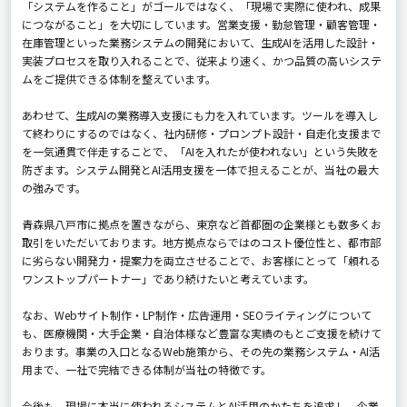
「システムを作ること」がゴールではなく、「現場で実際に使われ、成果
につながること」を大切にしています。営業支援・勤怠管理・顧客管理・
在庫管理といった業務システムの開発において、生成AIを活用した設計・
実装プロセスを取り入れることで、従来より速く、かつ品質の高いシステ
ムをご提供できる体制を整えています。
あわせて、生成AIの業務導入支援にも力を入れています。ツールを導入し
て終わりにするのではなく、社内研修・プロンプト設計・自走化支援まで
を一気通貫で伴走することで、「AIを入れたが使われない」という失敗を
防ぎます。システム開発とAI活用支援を一体で担えることが、当社の最大
の強みです。
青森県八戸市に拠点を置きながら、東京など首都圏の企業様とも数多くお
取引をいただいております。地方拠点ならではのコスト優位性と、都市部
に劣らない開発力・提案力を両立させることで、お客様にとって「頼れる
ワンストップパートナー」であり続けたいと考えています。
なお、Webサイト制作・LP制作・広告運用・SEOライティングについて
も、医療機関・大手企業・自治体様など豊富な実績のもとご支援を続けて
おります。事業の入口となるWeb施策から、その先の業務システム・AI活
用まで、一社で完結できる体制が当社の特徴です。
今後も、現場に本当に使われるシステムとAI活用のかたちを追求し、企業