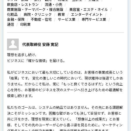
飲食店・レストラン
流通・小売
商業施設・テーマパーク・複合施設
美容室・エステ・ネイル
化粧品
病院・クリニック
教育
エンターテイメント
金融・保険
不動産・住宅
サービス業
専門サービス業
通信
印刷業
代表取締役 安藤 寛記
理想を追求し続け、
ビジネスに「確かな価値」を届ける。
私がビジネスにおいて最も大切にしているのは、お客様の事業成長という
「結果」です。 変化の激しいこの時代において、現状維持は後退でしかあ
りません。だからこそ私は、常に「もっと良くできるはずだ」という向上
心を持ち、お客様のビジネスを次のステージへ引き上げるための最適解を
模索し続けます。
私たちのゴールは、システムの納品ではありません。その先にある課題解
決こそがミッションです。困難な壁があっても決して妥協せず、お客様と
共に汗をかき、理想を現実に変えていく。 「想像以上の成果だ」とお客
様、そしてその先のユーザーが心から喜ぶ姿を見るために。マーケティン
グ視点とチームの総力を結集し、御社の挑戦を成功へと導きます。