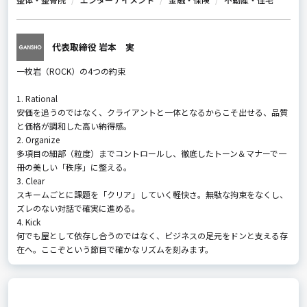
代表取締役 岩本 実
一枚岩（ROCK）の4つの約束
1. Rational
安価を追うのではなく、クライアントと一体となるからこそ出せる、品質
と価格が調和した高い納得感。
2. Organize
多項目の細部（粒度）までコントロールし、徹底したトーン＆マナーで一
冊の美しい「秩序」に整える。
3. Clear
スキームごとに課題を「クリア」していく軽快さ。無駄な拘束をなくし、
ズレのない対話で確実に進める。
4. Kick
何でも屋として依存し合うのではなく、ビジネスの足元をドンと支える存
在へ。ここぞという節目で確かなリズムを刻みます。