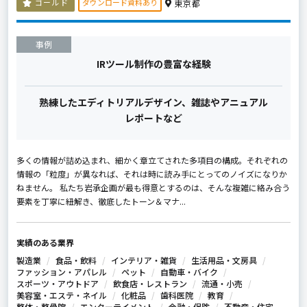
ダウンロード資料あり
ゴールド
東京都
事例
IRツール制作の豊富な経験
熟練したエディトリアルデザイン、雑誌やアニュアル
レポートなど
多くの情報が詰め込まれ、細かく章立てされた多項目の構成。それぞれの
情報の「粒度」が異なれば、それは時に読み手にとってのノイズになりか
ねません。 私たち岩承企画が最も得意とするのは、そんな複雑に絡み合う
要素を丁寧に紐解き、徹底したトーン＆マナ...
実績のある業界
製造業
食品・飲料
インテリア・雑貨
生活用品・文房具
ファッション・アパレル
ペット
自動車・バイク
スポーツ・アウトドア
飲食店・レストラン
流通・小売
美容室・エステ・ネイル
化粧品
歯科医院
教育
整体・整骨院
エンターテイメント
金融・保険
不動産・住宅