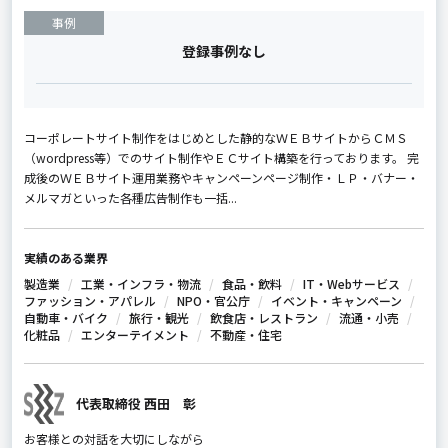
事例
登録事例なし
コーポレートサイト制作をはじめとした静的なＷＥＢサイトからＣＭＳ
（wordpress等）でのサイト制作やＥＣサイト構築を行っております。 完
成後のＷＥＢサイト運用業務やキャンペーンページ制作・ＬＰ・バナー・
メルマガといった各種広告制作も一括...
実績のある業界
製造業
工業・インフラ・物流
食品・飲料
IT・Webサービス
ファッション・アパレル
NPO・官公庁
イベント・キャンペーン
自動車・バイク
旅行・観光
飲食店・レストラン
流通・小売
化粧品
エンターテイメント
不動産・住宅
代表取締役 西田 彰
お客様との対話を大切にしながら