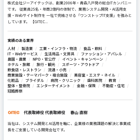
株式会社ジーアイテックは、創業2006年・青森八戸発の総合ITカンパニー
です。 従業員25名・年商2億円の体制で、業務システム開発・AI活用支
援・Webサイト制作を 一社で完結させる「ワンストップIT支援」を強みと
しています。 【GITEC...
実績のある業界
人材
製造業
工業・インフラ・物流
食品・飲料
IT・Webサービス
生活用品・文房具
ファッション・アパレル
農園・農業
NPO・官公庁
イベント・キャンペーン
ホテル・旅館
旅行・観光
スポーツ・アウトドア
飲食店・レストラン
流通・小売
商業施設・テーマパーク・複合施設
美容室・エステ・ネイル
化粧品
ブライダル
病院・クリニック
歯科医院
教育
整体・整骨院
エンターテイメント
金融・保険
不動産・住宅
冠婚葬祭
代表取締役 代表取締役 春山 直樹
当社は、システム開発とAI活用を軸に、企業様の業務課題の解決と事業成
長をご支援している開発会社です。