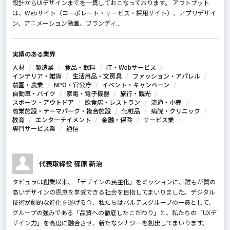
設計からUIデザインまでを一貫しておこなっております。 アウトプット
は、Webサイト（コーポレート・サービス・採用サイト）、アプリデザイ
ン、アニメーション動画、ブランディ...
実績のある業界
人材
製造業
食品・飲料
IT・Webサービス
インテリア・雑貨
生活用品・文房具
ファッション・アパレル
農園・農業
NPO・官公庁
イベント・キャンペーン
自動車・バイク
家電・電子機器
旅行・観光
スポーツ・アウトドア
飲食店・レストラン
流通・小売
商業施設・テーマパーク・複合施設
化粧品
病院・クリニック
教育
エンターテイメント
金融・保険
サービス業
専門サービス業
通信
代表取締役 篠原 新治
タビュラは創業以来、「デザインの民主化」をミッションに、誰もが質の
高いデザインの恩恵を享受できる社会を目指してまいりました。デジタル
技術が劇的な進化を遂げる今、私たちはバルテスグループの一員として、
グループの強みである「品質への徹底したこだわり」と、私たちの「UXデ
ザイン力」を高度に融合させ、新たなシナジーを創出してまいります。