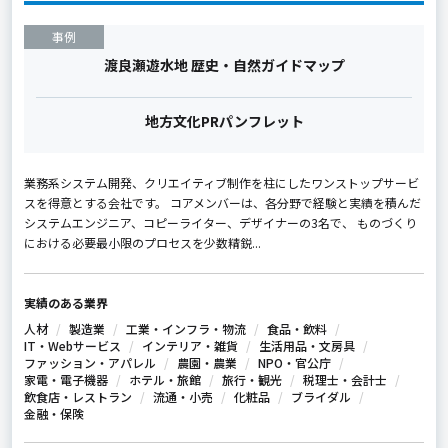
事例
渡良瀬遊水地 歴史・自然ガイドマップ
地方文化PRパンフレット
業務系システム開発、クリエイティブ制作を柱にしたワンストップサービ
スを得意とする会社です。 コアメンバーは、各分野で経験と実績を積んだ
システムエンジニア、コピーライター、デザイナーの3名で、 ものづくり
における必要最小限のプロセスを少数精鋭...
実績のある業界
人材
製造業
工業・インフラ・物流
食品・飲料
IT・Webサービス
インテリア・雑貨
生活用品・文房具
ファッション・アパレル
農園・農業
NPO・官公庁
家電・電子機器
ホテル・旅館
旅行・観光
税理士・会計士
飲食店・レストラン
流通・小売
化粧品
ブライダル
金融・保険