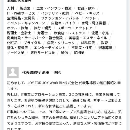
実績のある業界
人材
製造業
工業・インフラ・物流
食品・飲料
IT・Webサービス
インテリア・雑貨
ベビー・キッズ
生活用品・文房具
ファッション・アパレル
ペット
イベント・キャンペーン
自動車・バイク
家電・電子機器
ホテル・旅館
旅行・観光
スポーツ・アウトドア
税理士・会計士
弁護士
飲食店・レストラン
流通・小売
商業施設・テーマパーク・複合施設
美容室・エステ・ネイル
化粧品
ブライダル
病院・クリニック
歯科医院
教育
整体・整骨院
エンターテイメント
不動産・住宅
冠婚葬祭
サービス業
専門サービス業
通信
印刷業
代表取締役 池田 博昭
初めまして、JOY FOR JOY Work Biz株式会社 代表取締役の池田博昭と申
します。
弊社は、IT事業とプロモーション事業、2つの柱を軸に、事業を展開して
おります。お客様の要望や課題に対して、親身に解決、サポート出来るよ
うに心掛けており、新たな価値創出に挑戦しています。
IT事業については、Java、PHP等のオープン系言語をはじめ、組込み、汎
用系のシステム開発、特定の業務知識に精通したエンジニアを幅広く抱え
ておりますので、お客様の要望に沿った、適切な人材・技術提供が可能に
なります。