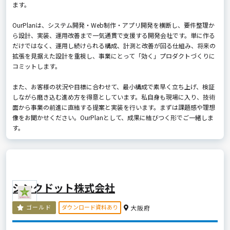
ます。
OurPlanは、システム開発・Web制作・アプリ開発を横断し、要件整理か
ら設計、実装、運用改善まで一気通貫で支援する開発会社です。単に作る
だけではなく、運用し続けられる構成、計測と改善が回る仕組み、将来の
拡張を見据えた設計を重視し、事業にとって「効く」プロダクトづくりに
コミットします。
また、お客様の状況や目標に合わせて、最小構成で素早く立ち上げ、検証
しながら磨き込む進め方を得意としています。私自身も現場に入り、技術
面から事業の前進に直結する提案と実装を行います。まずは課題感や理想
像をお聞かせください。OurPlanとして、成果に結びつく形でご一緒しま
す。
シンクドット株式会社
ダウンロード資料あり
ゴールド
大阪府