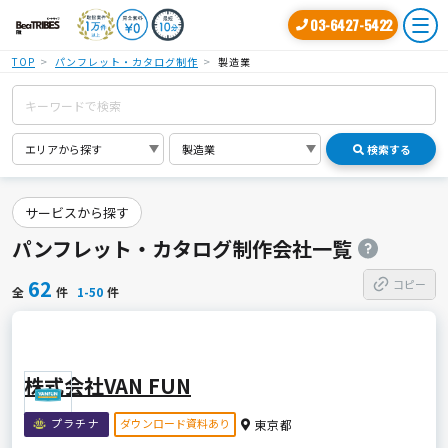
03-6427-5422
TOP
パンフレット・カタログ制作
製造業
検索する
サービスから探す
パンフレット・カタログ制作会社一覧
62
コピー
全
件
1-50
件
株式会社VAN FUN
ダウンロード資料あり
プラチナ
東京都