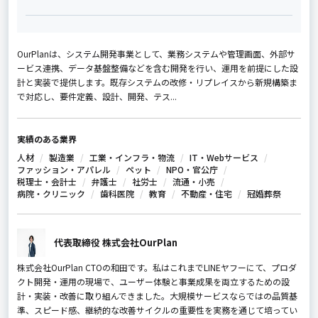
OurPlanは、システム開発事業として、業務システムや管理画面、外部サ
ービス連携、データ基盤整備などを含む開発を行い、運用を前提にした設
計と実装で提供します。既存システムの改修・リプレイスから新規構築ま
で対応し、要件定義、設計、開発、テス...
実績のある業界
人材
製造業
工業・インフラ・物流
IT・Webサービス
ファッション・アパレル
ペット
NPO・官公庁
税理士・会計士
弁護士
社労士
流通・小売
病院・クリニック
歯科医院
教育
不動産・住宅
冠婚葬祭
代表取締役 株式会社OurPlan
株式会社OurPlan CTOの和田です。私はこれまでLINEヤフーにて、プロダ
クト開発・運用の現場で、ユーザー体験と事業成果を両立するための設
計・実装・改善に取り組んできました。大規模サービスならではの品質基
準、スピード感、継続的な改善サイクルの重要性を実務を通じて培ってい