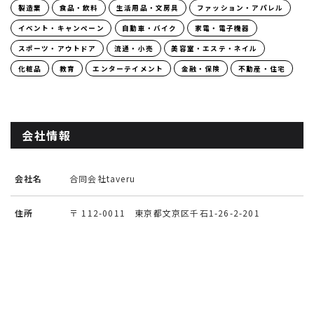
製造業
食品・飲料
生活用品・文房具
ファッション・アパレル
イベント・キャンペーン
自動車・バイク
家電・電子機器
スポーツ・アウトドア
流通・小売
美容室・エステ・ネイル
化粧品
教育
エンターテイメント
金融・保険
不動産・住宅
会社情報
会社名
合同会社taveru
住所
〒 112-0011 東京都文京区千石1-26-2-201