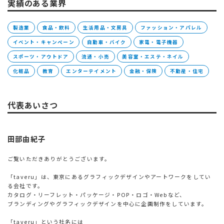
実績のある業界
製造業
食品・飲料
生活用品・文房具
ファッション・アパレル
イベント・キャンペーン
自動車・バイク
家電・電子機器
スポーツ・アウトドア
流通・小売
美容室・エステ・ネイル
化粧品
教育
エンターテイメント
金融・保険
不動産・住宅
代表あいさつ
田部由紀子
ご覧いただきありがとうございます。
「taveru」は、東京にあるグラフィックデザインやアートワークをしてい
る会社です。
カタログ・リーフレット・パッケージ・POP・ロゴ・Webなど、
ブランディングやグラフィックデザインを中心に企画制作をしています。
「taveru」という社名には