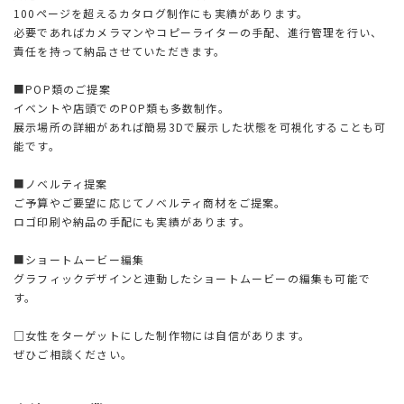
100ページを超えるカタログ制作にも実績があります。
必要であればカメラマンやコピーライターの手配、進行管理を行い、
責任を持って納品させていただきます。
■POP類のご提案
イベントや店頭でのPOP類も多数制作。
展示場所の詳細があれば簡易3Dで展示した状態を可視化することも可
能です。
■ノベルティ提案
ご予算やご要望に応じてノベルティ商材をご提案。
ロゴ印刷や納品の手配にも実績があります。
■ショートムービー編集
グラフィックデザインと連動したショートムービーの編集も可能で
す。
□女性をターゲットにした制作物には自信があります。
ぜひご相談ください。