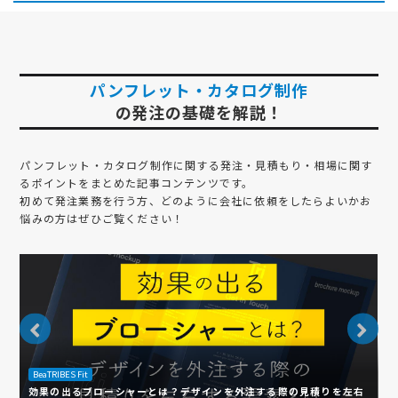
パンフレット・カタログ制作
の発注の基礎を解説！
パンフレット・カタログ制作
に関する発注・見積もり・相場に関す
るポイントをまとめた記事コンテンツです。
初めて発注業務を行う方、どのように会社に依頼をしたらよいかお
悩みの方はぜひご覧ください！
BeaTRIBES Fit
B
効果の出るブローシャーとは？デザインを外注する際の見積りを左右
【