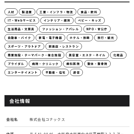
人材
製造業
工業・インフラ・物流
食品・飲料
IT・Webサービス
インテリア・雑貨
ベビー・キッズ
生活用品・文房具
ファッション・アパレル
NPO・官公庁
自動車・バイク
家電・電子機器
ホテル・旅館
旅行・観光
スポーツ・アウトドア
飲食店・レストラン
商業施設・テーマパーク・複合施設
美容室・エステ・ネイル
化粧品
ブライダル
病院・クリニック
歯科医院
整体・整骨院
エンターテイメント
不動産・住宅
通信
会社情報
会社名
株式会社コナックス
住所
〒 541-0046 大阪府大阪市中央区平野町2-3-7 アー