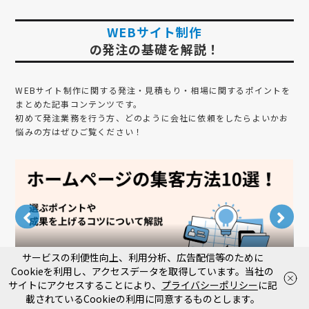
WEBサイト制作
の発注の基礎を解説！
WEBサイト制作
に関する発注・見積もり・相場に関するポイントを
まとめた記事コンテンツです。
初めて発注業務を行う方、どのように会社に依頼をしたらよいかお
悩みの方はぜひご覧ください！
BeaTRIBES Fit
B
サービスの利便性向上、利用分析、広告配信等のために
ホームページの集客方法10選！選ぶポイントや成果を上げるコツにつ
【
Cookieを利用し、アクセスデータを取得しています。当社の
いて解説
し
お電話
で相談
WEB
から相談
サイトにアクセスすることにより、
プライバシーポリシー
に記
平日10:00〜18:00
載されているCookieの利用に同意するものとします。