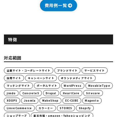
費用例一覧
特徴
対応範囲
企業サイト・コーポレートサイト
ブランドサイト
サービスサイト
採用サイト
キャンペーンサイト
オウンドメディアサイト
マッチングサイト
ポータルサイト
WordPress
MovableType
jimdo
Concrete5
Drupal
HeartCore
Sitecore
XOOPS
Joomla
MakeShop
EC-CUBE
Magento
LinveCommerce
カラーミー
STORES
Shopify
ショップサーブ
楽天市場・amazon・Yahooショッピング