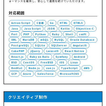
ォーマンスを維持し、安心して運用を続けていただけます。
対応範囲
Action Script
C言語
Go
HTML
HTML5
Java
Java Script
JSON
Kotlin
Objective-C
Perl
PHP
Python
Ruby
Shell
swift
XML
MariaDB
mSQL
MySQL
Oracle Database
PostgreSQL
SQLite
SQLServer
AngularJS
CakePHP
jQuery
Laravel5
React Native
React.js
Ruby on Rails
Symfony
Android
BSD
CentOS
FreeBSD
iOS
Linux
RedHat
Node.js
vue.js
TypeScript
AWS
GCP
Azure
SalesForce
Microsoft365
クリエイティブ制作