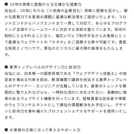
■ 20年の実績と経験からなる確かな提案力
当社は、20年にわたる（※前身の企業含む）実績と経験を活かし、確
かな提案力でお客様の課題に最適な解決策をご提供いたします。フロ
ントエンドからバックエンドまで一貫して対応で、あらゆるプログラ
ミング言語やフレームワークに対応する体制を整えています。技術の
制約にとらわれることなく、幅広いウェブ制作手法からお客様にとっ
て最適なウェブサイトの『カタチ』をご提案する事が可能です。豊富
な知見とノウハウで、貴社のビジネスに最大限の価値をもたらしま
す。
■ 業界トップレベルのデザイン力と技術力
当社には、日本唯一の国家資格である『ウェブデザイン技能士』の検
定員を務める代表を初め、教育機関で講師を担当する業界トップレベ
ルのデザイナー・エンジニアが在籍しています。最新のトレンドを積
極的に取り入れながらも、一時的な流行に左右されない、長期的に価
値のあるウェブサイト構築を行っています。経験豊富な担当者が専属
のウェブコンサルタントとして御社の課題解決をお手伝いし、デザイ
ンと技術力を兼ね備えたプロフェッショナルなサポートを提供いたし
ます。
■ お客様の立場に立って考えるサポート力