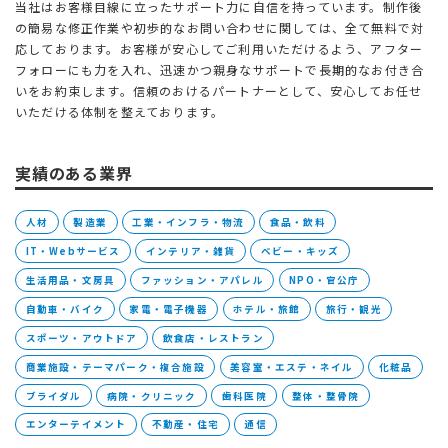
当社はお客様目線に立ったサポート力に自信を持っています。制作後
の簡易な修正作業や初歩的なお問い合わせに関しては、全て無料で対
応しております。お客様が安心してご利用いただけるよう、アフター
フォローにも力を入れ、迅速かつ親身なサポートで長期的なお付き合
いをお約束します。信頼のおけるパートナーとして、安心してお任せ
いただける体制を整えております。
実績のある業界
人材
製造業
工業・インフラ・物流
食品・飲料
IT・Webサービス
インテリア・雑貨
ベビー・キッズ
生活用品・文房具
ファッション・アパレル
NPO・官公庁
自動車・バイク
家電・電子機器
ホテル・旅館
旅行・観光
スポーツ・アウトドア
飲食店・レストラン
商業施設・テーマパーク・複合施設
美容室・エステ・ネイル
化粧品
ブライダル
病院・クリニック
歯科医院
整体・整骨院
エンターテイメント
不動産・住宅
通信