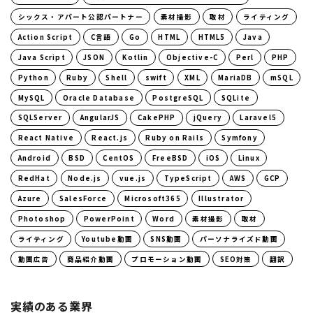
シックス・アパート公認パートナー
素材撮影
取材
ライティング
Action Script
C言語
Go
HTML
HTML5
Java
Java Script
JSON
Kotlin
Objective-C
Perl
PHP
Python
Ruby
Shell
swift
XML
MariaDB
mSQL
MySQL
Oracle Database
PostgreSQL
SQLite
SQLServer
AngularJS
CakePHP
jQuery
Laravel5
React Native
React.js
Ruby on Rails
Symfony
Android
BSD
CentOS
FreeBSD
iOS
Linux
RedHat
Node.js
vue.js
TypeScript
AWS
GCP
Azure
SalesForce
Microsoft365
Illustrator
Photoshop
PowerPoint
Word
素材撮影
取材
ライティング
Youtube動画
SNS動画
パーソナライズド動画
動画広告
商品紹介動画
プロモーション動画
SEO対策
翻訳
実績のある業界