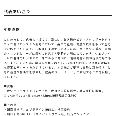
代表あいさつ
小堤直樹
はじめまして。代表の小堤です。当社は、お客様のビジネスをサポートする
ウェブ制作とシステム開発において、長年の経験と高度な技術をもって全力
でお応えいたします。技術は日々進化し続けるため、常に学びを重ね、最新
のトレンドとニーズに柔軟に対応する姿勢を大切にしています。ウェブサイ
トはお客様のビジネスの一端であると同時に、情報発信と価値提供の場でも
あります。そのため、単なる制作を超えて、お客様の成長を見据えた戦略的
な提案とサポートを心がけています。お客様のご要望に真摯に耳を傾け、と
もに最適な解決策を模索し、成長のパートナーとして貢献することを目指し
ています。
■資格
一級ウェブデザイン技能士 / 第一級陸上無線技術士 / 基本情報技術者 /
Oracle Master Bronze / Linux技術者認定(LPIC)
■その他
・国家資格「ウェブデザイン技能士」検定委員
・朝日新聞DIGITAL「マイベストプロ大阪」認定エンジニア