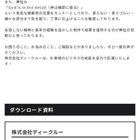
また、弊社は
「God is in the detail（神は細部に宿る）」
という有名な建築家の言葉をモットーとしており、見えない・見えづらい・
細かな部分まで気を配り、丁寧に仕上げることを徹底しております。
妥協しない精神と長年の経験を活かした制作で成果を提供するのが弊社の役
割だと思っております。
お困りのこと、お悩みのこと、ご相談などがありましたら、ぜひ一度お声が
けください。
株式会社ディークルーは、お客様のビジネスの成長を全力で応援いたしま
す！
ダウンロード資料
株式会社ディークルー