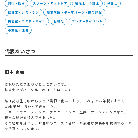
旅行・観光
スポーツ・アウトドア
税理士・会計士
弁護士
飲食店・レストラン
商業施設・テーマパーク・複合施設
美容室・エステ・ネイル
化粧品
エンターテイメント
不動産・住宅
代表あいさつ
田中 良幸
ご覧いただきありがとうございます。
株式会社ディークルーの田中と申します！
私は高校生の頃からウェブ業界で働いており、これまで27年間にわたり
Web業界に携わってきました。
デザインやコーディング・プログラミング・企画・ブランディングなど、
様々な経験を積んできました。
その経験を活かし、お客様のニーズに合わせた最適な解決策を提供すること
を得意としています。