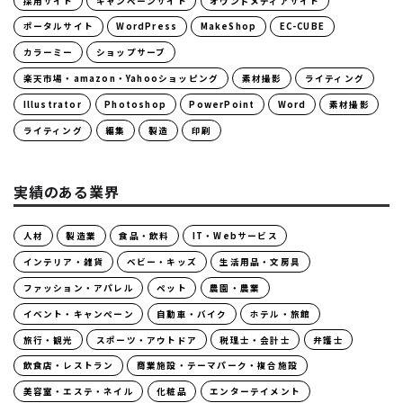
採用サイト
キャンペーンサイト
オウンドメディアサイト
ポータルサイト
WordPress
MakeShop
EC-CUBE
カラーミー
ショップサーブ
楽天市場・amazon・Yahooショッピング
素材撮影
ライティング
Illustrator
Photoshop
PowerPoint
Word
素材撮影
ライティング
編集
製造
印刷
実績のある業界
人材
製造業
食品・飲料
IT・Webサービス
インテリア・雑貨
ベビー・キッズ
生活用品・文房具
ファッション・アパレル
ペット
農園・農業
イベント・キャンペーン
自動車・バイク
ホテル・旅館
旅行・観光
スポーツ・アウトドア
税理士・会計士
弁護士
飲食店・レストラン
商業施設・テーマパーク・複合施設
美容室・エステ・ネイル
化粧品
エンターテイメント