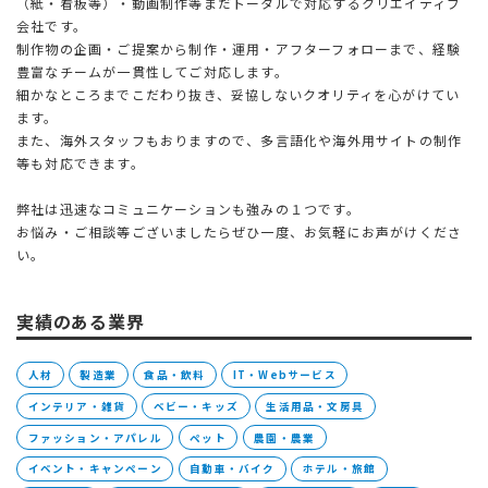
（紙・看板等）・動画制作等まだトータルで対応するクリエイティブ
会社です。
制作物の企画・ご提案から制作・運用・アフターフォローまで、経験
豊富なチームが一貫性してご対応します。
細かなところまでこだわり抜き、妥協しないクオリティを心がけてい
ます。
また、海外スタッフもおりますので、多言語化や海外用サイトの制作
等も対応できます。
弊社は迅速なコミュニケーションも強みの１つです。
お悩み・ご相談等ございましたらぜひ一度、お気軽にお声がけくださ
い。
実績のある業界
人材
製造業
食品・飲料
IT・Webサービス
インテリア・雑貨
ベビー・キッズ
生活用品・文房具
ファッション・アパレル
ペット
農園・農業
イベント・キャンペーン
自動車・バイク
ホテル・旅館