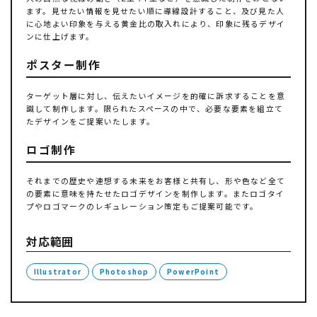
ます。見せたい情報を見せたい順に導線設計すること、及び見た人
に心地よい印象を与える黄金比の取入れにより、印象に残るデザイ
ンに仕上げます。
ポスター制作
ターゲット層に対し、伝えたいイメージを的確に訴求することを意
識して制作します。限られたスペースの中で、必要な要素を組立て
たデザインをご提案いたします。
ロゴ制作
それまでの歴史や連想する未来をお客様と共有し、形や色など全て
の要素に意味を持たせたロゴデザインを制作します。またロゴタイ
プやロゴマークのレギュレーション策定もご提案可能です。
対応範囲
Illustrator
Photoshop
PowerPoint