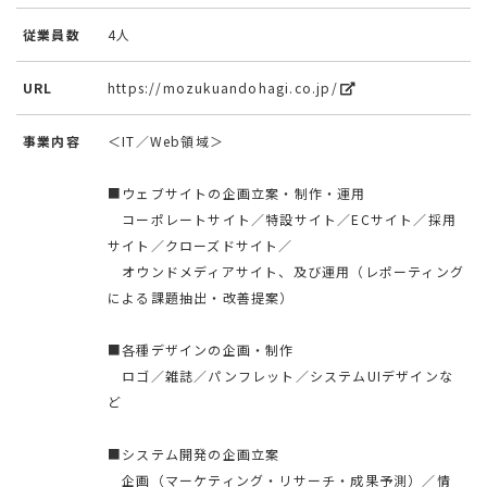
従業員数
4人
URL
https://mozukuandohagi.co.jp/
事業内容
＜IT／Web領域＞
■ウェブサイトの企画立案・制作・運用
コーポレートサイト／特設サイト／ECサイト／採用
サイト／クローズドサイト／
オウンドメディアサイト、及び運用（レポーティング
による課題抽出・改善提案）
■各種デザインの企画・制作
ロゴ／雑誌／パンフレット／システムUIデザインな
ど
■システム開発の企画立案
企画（マーケティング・リサーチ・成果予測）／情