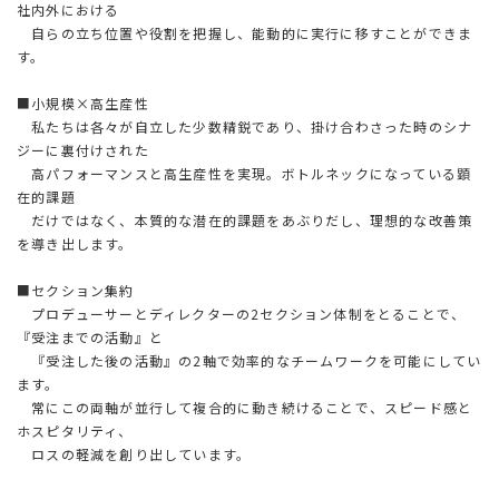
社内外における
自らの立ち位置や役割を把握し、能動的に実行に移すことができま
す。
■小規模×高生産性
私たちは各々が自立した少数精鋭であり、掛け合わさった時のシナ
ジーに裏付けされた
高パフォーマンスと高生産性を実現。ボトルネックになっている顕
在的課題
だけではなく、本質的な潜在的課題をあぶりだし、理想的な改善策
を導き出します。
■セクション集約
プロデューサーとディレクターの2セクション体制をとることで、
『受注までの活動』と
『受注した後の活動』の2軸で効率的なチームワークを可能にしてい
ます。
常にこの両軸が並行して複合的に動き続けることで、スピード感と
ホスピタリティ、
ロスの軽減を創り出しています。