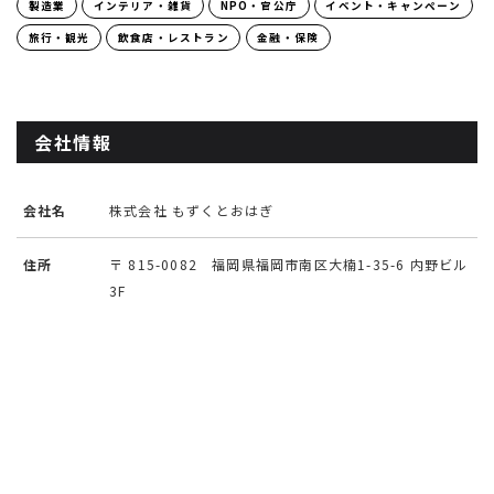
製造業
インテリア・雑貨
NPO・官公庁
イベント・キャンペーン
旅行・観光
飲食店・レストラン
金融・保険
会社情報
会社名
株式会社 もずくとおはぎ
住所
〒 815-0082 福岡県福岡市南区大楠1-35-6 内野ビル
3F