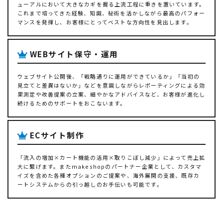
ューアルにおいて大きなカギを握る上流工程に重きを置いています。
これまで培ってきた経験、知識、秘術を活かしながら最高のパフォー
マンスを発揮し、お客様にとってベストな方向性を見出します。
WEBサイト保守・運用
ウェブサイト公開後、「戦略通りに運用ができているか」「当初の
見立てと差異はないか」などを意識しながらレポーティングによる効
果測定や改善提案の立案、細やかなアドバイスなど、お客様が進化し
続けるためのサポートをおこないます。
ECサイト制作
「流入の増加×カート機能の活用×取りこぼし減少」によって売上拡
大に繋げます。またmakeshopのパートナー企業として、カスタマ
イズを含めた各種オプションのご提案や、海外展開の支援、既存カ
ートシステムからの引っ越しのお手伝いも可能です。