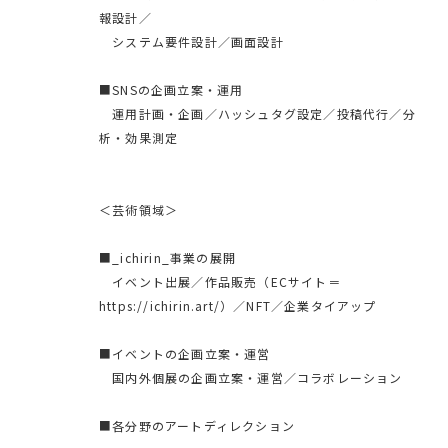
報設計／
システム要件設計／画面設計
■SNSの企画立案・運用
運用計画・企画／ハッシュタグ設定／投稿代行／分
析・効果測定
＜芸術領域＞
■_ichirin_事業の展開
イベント出展／作品販売（ECサイト＝
https://ichirin.art/）／NFT／企業タイアップ
■イベントの企画立案・運営
国内外個展の企画立案・運営／コラボレーション
■各分野のアートディレクション