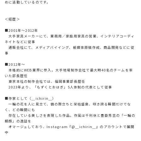
めに活動しているのです。
＜経歴＞
■2001年～2012年
大手家具メーカーにて、業務用／家庭用家具の営業、インテリアコーディ
ネイトなどに従事
通販会社にて、メディアバイイング、紙媒体原稿作成、商品開発などに従
事
■2012年～
本格的にWEB業界に参入。大手地場制作会社で最大時40名のチームを率
いた部長歴任
東京本社の制作会社では、福岡事業部長歴任
2023年より、「もずくとおはぎ」5人体制の代表として従事
■作家として（＿ichirin＿）
一輪の花を人に見立て、個の際立ちと栄枯盛衰、咲き誇る瞬間だけでな
く、どの瞬間にも
存在している美しさを表現した作品。作風は千利休と豊臣秀吉の「一輪の
朝顔」の逸話を
オマージュしており、Instagram『@＿ichirin＿』のアカウントで展開
中