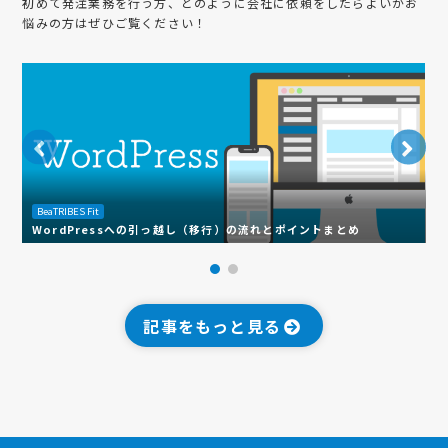
初めて発注業務を行う方、どのように会社に依頼をしたらよいかお
悩みの方はぜひご覧ください！
BeaTRIBES Fit
B
WordPressへの引っ越し（移行）の流れとポイントまとめ
L
記事をもっと見る