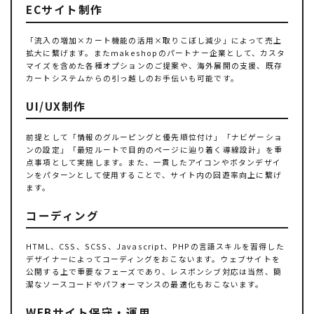
ECサイト制作
「流入の増加×カート機能の活用×取りこぼし減少」によって売上
拡大に繋げます。またmakeshopのパートナー企業として、カスタ
マイズを含めた各種オプションのご提案や、海外展開の支援、既存
カートシステムからの引っ越しのお手伝いも可能です。
UI/UX制作
前提として「情報のグルーピングと優先順位付け」「ナビゲーショ
ンの設定」「最短ルートで目的のページに辿り着く導線設計」を重
点事項として実施します。また、一貫したアイコンやボタンデザイ
ンをパターンとして使用することで、サイト内の回遊率向上に繋げ
ます。
コーディング
HTML、CSS、SCSS、Javascript、PHPの言語スキルを習得した
デザイナーによってコーディングをおこないます。ウェブサイトを
公開する上で重要なフェーズであり、レスポンシブ対応は当然、簡
潔なソースコードやパフォーマンスの最適化もおこないます。
WEBサイト保守・運用