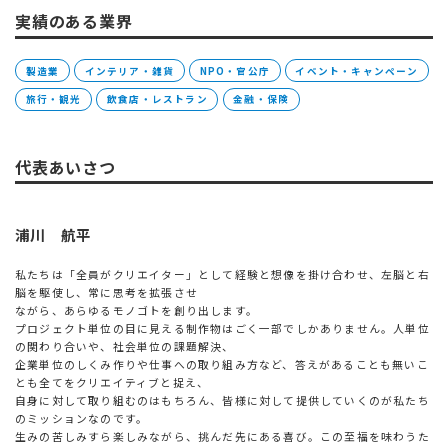
実績のある業界
製造業
インテリア・雑貨
NPO・官公庁
イベント・キャンペーン
旅行・観光
飲食店・レストラン
金融・保険
代表あいさつ
浦川 航平
私たちは「全員がクリエイター」として経験と想像を掛け合わせ、左脳と右
脳を駆使し、常に思考を拡張させ
ながら、あらゆるモノゴトを創り出します。
プロジェクト単位の目に見える制作物はごく一部でしかありません。人単位
の関わり合いや、社会単位の課題解決、
企業単位のしくみ作りや仕事への取り組み方など、答えがあることも無いこ
とも全てをクリエイティブと捉え、
自身に対して取り組むのはもちろん、皆様に対して提供していくのが私たち
のミッションなのです。
生みの苦しみすら楽しみながら、挑んだ先にある喜び。この至福を味わうた