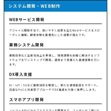
システム開発・WEB制作
WEBサービス開発
アジャイル開発手法で、使いやすく成果を生むWebサービスをスピ
ーディに構築。顧客体験を最優先にした提案が強みです。
業務システム開発
業務効率化と生産性向上を重視し、現場課題を的確に解決するソフ
トウェアをワンストップで開発。運用まで見据えた最適提案を行い
ます。
DX導入支援
AI・IoT・5Gなど最新技術を駆使し、新たな価値創造をサポート。
迅速なPoCと共創型アプローチでDX推進を力強く後押しします。
スマホアプリ開発
ノーコードPoCからフルスクラッチ開発まで、ユーザーが「使いた