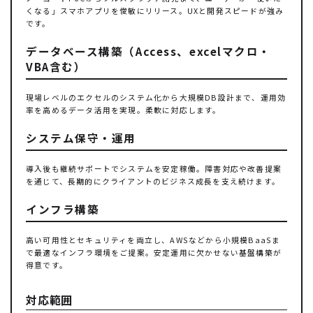
くなる」スマホアプリを俊敏にリリース。UXと開発スピードが強み
です。
データベース構築（Access、excelマクロ・
VBA含む）
現場レベルのエクセルのシステム化から大規模DB設計まで、運用効
率を高めるデータ活用を実現。柔軟に対応します。
システム保守・運用
導入後も継続サポートでシステムを安定稼働。障害対応や改善提案
を通じて、長期的にクライアントのビジネス成長を支え続けます。
インフラ構築
高い可用性とセキュリティを両立し、AWSなどから小規模BaaSま
で最適なインフラ環境をご提案。安定運用に欠かせない基盤構築が
得意です。
対応範囲