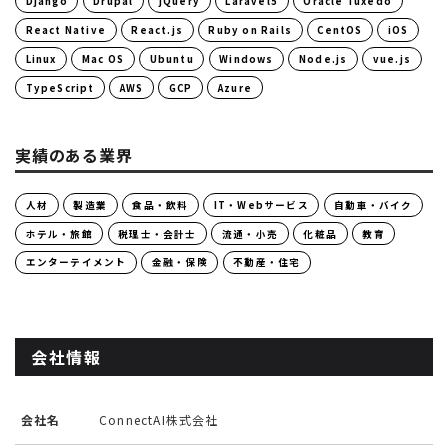
Django
Drupal
jQuery
Laravel5
Oracle Tuxedo
React Native
React.js
Ruby on Rails
CentOS
iOS
Linux
Mac OS
Ubuntu
Windows
Node.js
vue.js
TypeScript
AWS
GCP
Azure
実績のある業界
人材
製造業
食品・飲料
IT・Webサービス
自動車・バイク
ホテル・旅館
税理士・会計士
流通・小売
化粧品
教育
エンターテイメント
金融・保険
不動産・住宅
会社情報
会社名
ConnectAI株式会社