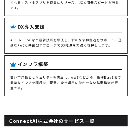
くなる」スマホアプリを俊敏にリリース。UXと開発スピードが強み
です。
DX導入支援
AI・IoT・5Gなど最新技術を駆使し、新たな価値創造をサポート。迅
速なPoCと共創型アプローチでDX推進を力強く後押しします。
インフラ構築
高い可用性とセキュリティを両立し、AWSなどから小規模BaaSまで
最適なインフラ環境をご提案。安定運用に欠かせない基盤構築が得
意です。
ConnectAI株式会社のサービス一覧