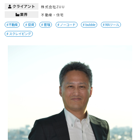
クライアント
株式会社ZUU
業界
不動産・住宅
#不動産
# 投資
# 管理
# ノーコード
# bubble
# MAツール
# スクレイピング