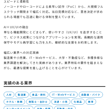
スピードと柔軟性
ノーコードやローコードによる素早い試作（PoC）から、大規模フル
スクラッチ開発まで幅広く対応。当日見積対応など、意思決定が求め
られる場面でも迅速に動ける体制を整えています。
AI×UX/UIの融合
単なる機能開発にとどまらず、使いやすさ（UX/UI）を追求すること
で、ビジネス成果につながるアプリケーションを実現。長期的な運用
保守やモデル再学習にも力を入れ、継続的な支援をお約束します。
幅広い業界への対応実績
製造業や小売業、IT・Webサービス、大学・不動産など、多種多様な
業界課題を解決してきた実績があります。業界特有の要件を踏まえな
がら、最適な提案を差し上げることを心がけています。
実績のある業界
人材
製造業
食品・飲料
IT・Webサービス
自動車・バイク
ホテル・旅館
税理士・会計士
流通・小売
化粧品
教育
エンターテイメント
金融・保険
不動産・住宅