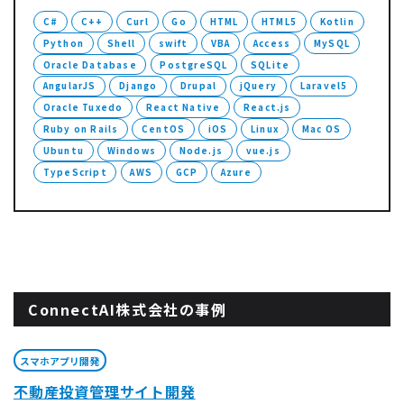
C#
C++
Curl
Go
HTML
HTML5
Kotlin
Python
Shell
swift
VBA
Access
MySQL
Oracle Database
PostgreSQL
SQLite
AngularJS
Django
Drupal
jQuery
Laravel5
Oracle Tuxedo
React Native
React.js
Ruby on Rails
CentOS
iOS
Linux
Mac OS
Ubuntu
Windows
Node.js
vue.js
TypeScript
AWS
GCP
Azure
ConnectAI株式会社の事例
スマホアプリ開発
不動産投資管理サイト開発