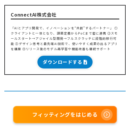
ConnectAI株式会社
「AIとアプリ開発で、イノベーションを“共創”するパートナー」 ①
クライアントと一体となり、課題定義からPoCまで密に連携 ②スモ
ールスタート→アジャイル型開発→フルスクラッチに段階的移行可
能 ③デザイン思考と最先端AI技術で、使いやすく成果の出るアプリ
を構築 ④リリース後のモデル再学習や機能改善も継続サポート
ダウンロードする
フィッティングをはじめる