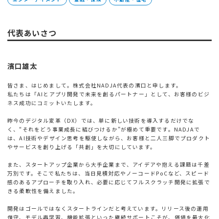
代表あいさつ
濱口雄太
皆さま、はじめまして。株式会社NADJA代表の濱口と申します。
私たちは「AIとアプリ開発で未来を創るパートナー」として、お客様のビジ
ネス成功にコミットいたします。
昨今のデジタル変革（DX）では、単に新しい技術を導入するだけでな
く、“それをどう事業成長に結びつけるか”が極めて重要です。NADJAで
は、AI技術やデザイン思考を駆使しながら、お客様と二人三脚でプロダクト
やサービスを創り上げる「共創」を大切にしています。
また、スタートアップ企業から大手企業まで、アイデアや抱える課題は千差
万別です。そこで私たちは、当日見積対応やノーコードPoCなど、スピード
感のあるアプローチを取り入れ、必要に応じてフルスクラッチ開発に拡張で
きる柔軟性を備えました。
開発はゴールではなくスタートラインだと考えています。リリース後の運用
保守、モデル再学習、機能拡張といった継続サポートこそが、価値を最大化