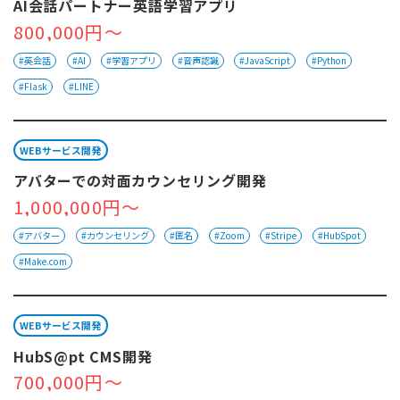
AI会話パートナー英語学習アプリ
800,000円～
#英会話
#AI
#学習アプリ
#音声認識
#JavaScript
#Python
#Flask
#LINE
WEBサービス開発
アバターでの対面カウンセリング開発
1,000,000円～
#アバター
#カウンセリング
#匿名
#Zoom
#Stripe
#HubSpot
#Make.com
WEBサービス開発
HubS@pt CMS開発
700,000円～