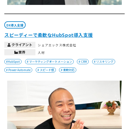
DX導入支援
スピーディーで柔軟なHubSpot導入支援
クライアント
シェアエックス株式会社
業界
人材
#HubSpot
# マーケティングオートメーション
# CRM
# リスキリング
# Power Automate
# スピード感
# 柔軟対応