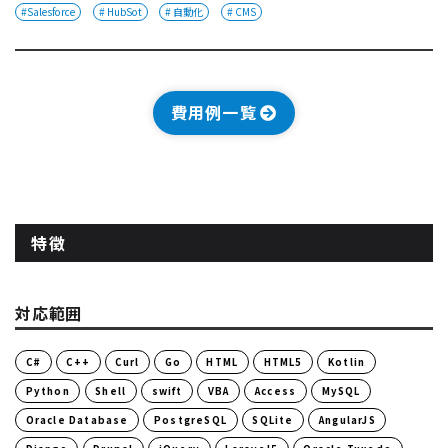
#Salesforce
# HubSot
# 自動化
# CMS
費用例一覧
特徴
対応範囲
C#
C++
Curl
Go
HTML
HTML5
Kotlin
Python
Shell
swift
VBA
Access
MySQL
Oracle Database
PostgreSQL
SQLite
AngularJS