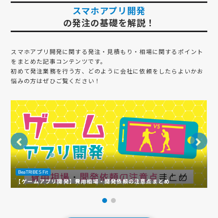
スマホアプリ開発
の発注の基礎を解説！
スマホアプリ開発
に関する発注・見積もり・相場に関するポイント
をまとめた記事コンテンツです。
初めて発注業務を行う方、どのように会社に依頼をしたらよいかお
悩みの方はぜひご覧ください！
B
BeaTRIBES Fit
ネ
【ゲームアプリ開発】費用相場・開発依頼の注意点まとめ
い