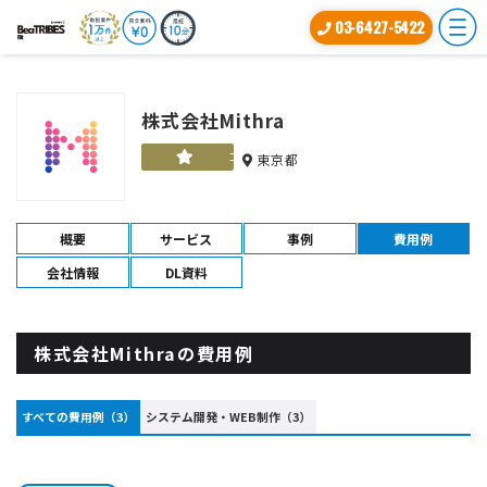
03-6427-5422
株式会社Mithra
ゴールド
東京都
概要
サービス
事例
費用例
会社情報
DL資料
株式会社Mithraの費用例
すべての費用例（3）
システム開発・WEB制作（3）