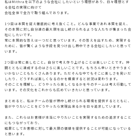
私はMithraを以下のような会社にしたいという理想があり、日々理想とす
る会社の実現に向けて
会社全体で全力で取り組んでおります。
1つ目は本質を捉え徹底的に考え抜くこと。どんな事業であれ本質を捉え、
その本質に対し自分達の最大限を出し続けられるような人たちが集まった会
社にしたいです。
常に本質的な答えは一つだと思っています。その答えを出すため、実現する
ために、皆が驚くような手段を見つけ出し熱中できる会社にしたいと思って
います。
2つ目は常に楽しむこと。自分で考え作り上げることは楽しいことです。仲
間とともに達成するのはさらに楽しいことです。もちろん辛いときやうまく
いかないこともたくさんあります。ただそんな中でもそこに楽しさを見いだ
したり、どうすれば楽しくなるのかを模索すると状況は変わります。
そのことを理解し、どうやったら楽しくなるかを今のチームは考え行動して
います。その文化をこれからも広めていきたいと思っています。
まとめると、私はチームの皆が熱中し続けられる環境を提供するとともに、
皆がやりたいことをどうやったら実現出来るかを日々追求しています。
また、これらはお客様が本当にやりたいことを実現するための追求すること
にもつながっており、
結果としてお客様に対して最大限の価値を提供することが可能になっている
と思います。