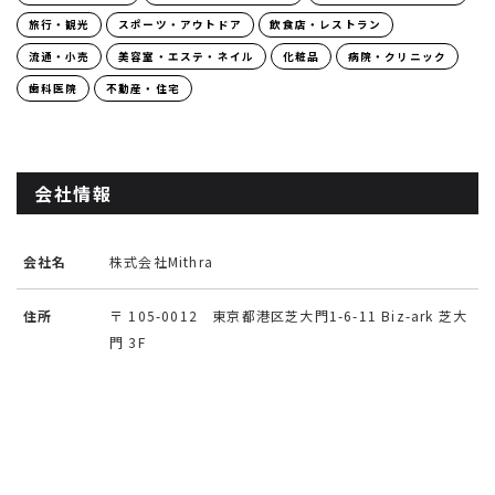
旅行・観光
スポーツ・アウトドア
飲食店・レストラン
流通・小売
美容室・エステ・ネイル
化粧品
病院・クリニック
歯科医院
不動産・住宅
会社情報
会社名
株式会社Mithra
住所
〒 105-0012 東京都港区芝大門1-6-11 Biz-ark 芝大
門 3F