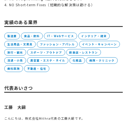
4. NO Short-term Fixes（短期的な解決策は避ける）
実績のある業界
製造業
食品・飲料
IT・Webサービス
インテリア・雑貨
生活用品・文房具
ファッション・アパレル
イベント・キャンペーン
旅行・観光
スポーツ・アウトドア
飲食店・レストラン
流通・小売
美容室・エステ・ネイル
化粧品
病院・クリニック
歯科医院
不動産・住宅
代表あいさつ
工藤 大嗣
こんにちは、株式会社Mithra代表の工藤大嗣です。