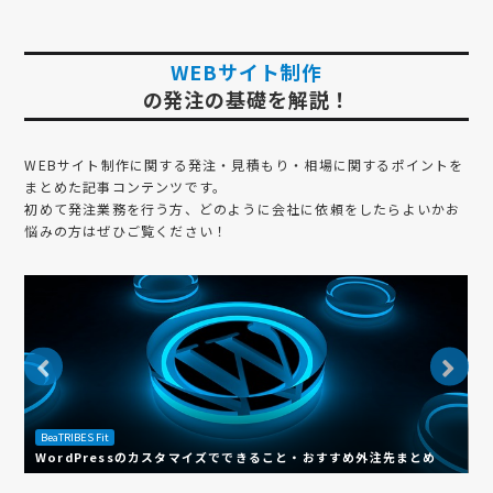
WEBサイト制作
の発注の基礎を解説！
WEBサイト制作
に関する発注・見積もり・相場に関するポイントを
まとめた記事コンテンツです。
初めて発注業務を行う方、どのように会社に依頼をしたらよいかお
悩みの方はぜひご覧ください！
BeaTRIBES Fit
B
WordPressのカスタマイズでできること・おすすめ外注先まとめ
W