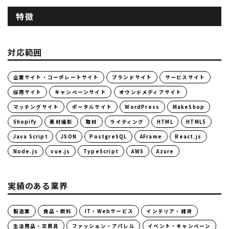
特徴
対応範囲
企業サイト・コーポレートサイト
ブランドサイト
サービスサイト
採用サイト
キャンペーンサイト
オウンドメディアサイト
マッチングサイト
ポータルサイト
WordPress
MakeShop
Shopify
素材撮影
取材
ライティング
HTML
HTML5
Java Script
JSON
PostgreSQL
AFrame
React.js
Node.js
vue.js
TypeScript
AWS
Azure
実績のある業界
製造業
食品・飲料
IT・Webサービス
インテリア・雑貨
生活用品・文房具
ファッション・アパレル
イベント・キャンペーン