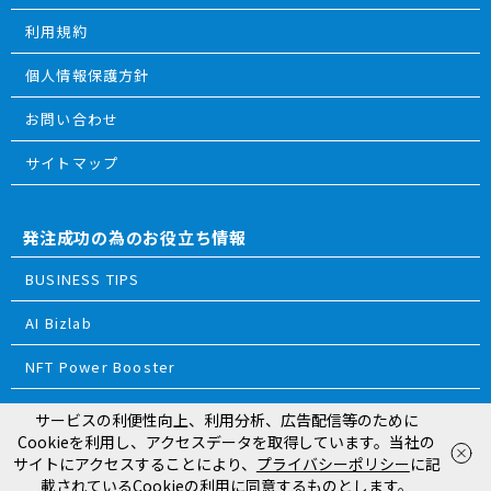
利用規約
個人情報保護方針
お問い合わせ
サイトマップ
発注成功の為のお役立ち情報
BUSINESS TIPS
AI Bizlab
NFT Power Booster
サービスの利便性向上、利用分析、広告配信等のために
© 2018 ReTRIBES Inc.
Cookieを利用し、アクセスデータを取得しています。当社の
お電話
で相談
WEB
から相談
サイトにアクセスすることにより、
プライバシーポリシー
に記
平日10:00〜18:00
載されているCookieの利用に同意するものとします。