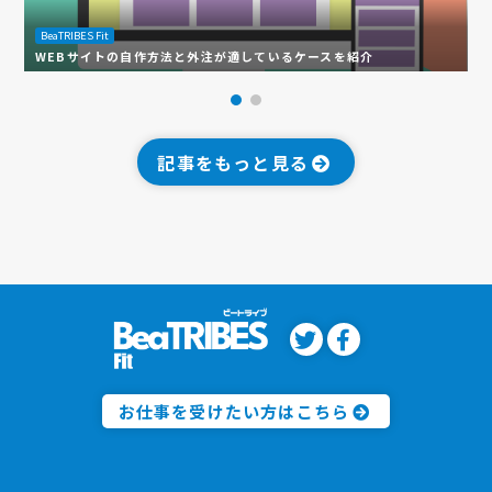
BeaTRIBES Fit
B
WEBサイトの自作方法と外注が適しているケースを紹介
W
記事をもっと見る
お仕事を受けたい方はこちら